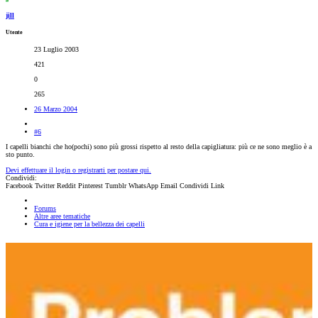
jill
Utente
23 Luglio 2003
421
0
265
26 Marzo 2004
#6
I capelli bianchi che ho(pochi) sono più grossi rispetto al resto della capigliatura: più ce ne sono meglio è a
sto punto.
Devi effettuare il login o registrarti per postare qui.
Condividi:
Facebook
Twitter
Reddit
Pinterest
Tumblr
WhatsApp
Email
Condividi
Link
Forums
Altre aree tematiche
Cura e igiene per la bellezza dei capelli