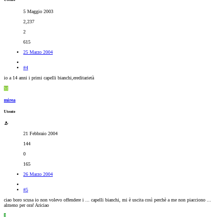
5 Maggio 2003
2,237
2
615
25 Marzo 2004
#4
io a 14 anni i primi capelli bianchi,ereditarietà
M
mirea
Utente
21 Febbraio 2004
144
0
165
26 Marzo 2004
#5
ciao boro scusa io non volevo offendere i ... capelli bianchi, mi è uscita così perchè a me non piacciono ...
almeno per ora! Ariciao
J