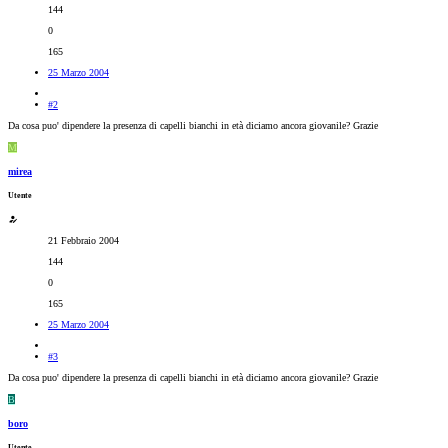
144
0
165
25 Marzo 2004
#2
Da cosa puo' dipendere la presenza di capelli bianchi in età diciamo ancora giovanile? Grazie
M
mirea
Utente
21 Febbraio 2004
144
0
165
25 Marzo 2004
#3
Da cosa puo' dipendere la presenza di capelli bianchi in età diciamo ancora giovanile? Grazie
B
boro
Utente