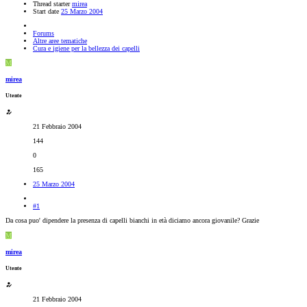
Thread starter
mirea
Start date
25 Marzo 2004
Forums
Altre aree tematiche
Cura e igiene per la bellezza dei capelli
M
mirea
Utente
21 Febbraio 2004
144
0
165
25 Marzo 2004
#1
Da cosa puo' dipendere la presenza di capelli bianchi in età diciamo ancora giovanile? Grazie
M
mirea
Utente
21 Febbraio 2004