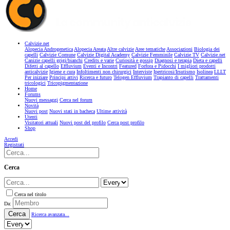
Calvizie.net
Alopecia Androgenetica
Alopecia Areata
Altre calvizie
Aree tematiche
Associazioni
Biologia dei
capelli
Calvizie Comune
Calvizie Digital Academy
Calvizie Femminile
Calvizie TV
Calvizie.net
Canizie capelli grigi/bianchi
Credits e varie
Curiosità e gossip
Diagnosi e terapia
Dieta e capelli
Difetti al capello
Effluvium
Eventi e Incontri
Featured
Forfora e Pidocchi
I migliori prodotti
anticalvizie
Igiene e cura
Infoltimenti non chirurgici
Interviste
Ipertricosi/Irsutismo
Isolinea
LLLT
Per iniziare
Principi attivi
Ricerca e futuro
Telogen Effluvium
Trapianto di capelli
Trattamenti
tricologici
Tricopigmentazione
Home
Forums
Nuovi messaggi
Cerca nel forum
Novità
Nuovi post
Nuovi stati in bacheca
Ultime attività
Utenti
Visitatori attuali
Nuovi post del profilo
Cerca post profilo
Shop
Accedi
Registrati
Cerca
Cerca nel titolo
Da:
Cerca
Ricerca avanzata...