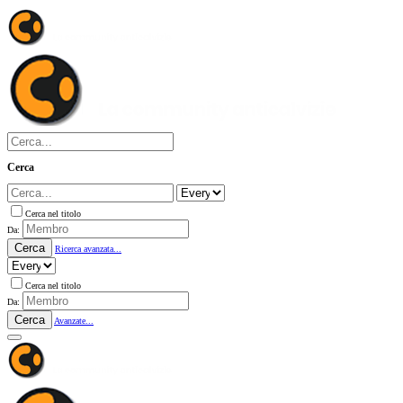
Cerca
Cerca nel titolo
Da:
Cerca
Ricerca avanzata...
Cerca nel titolo
Da:
Cerca
Avanzate...