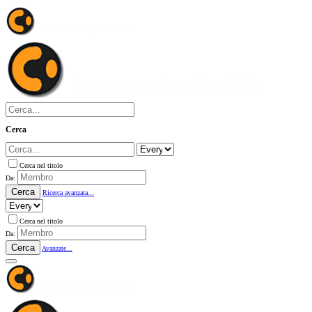
Cerca
Cerca nel titolo
Da:
Cerca
Ricerca avanzata...
Cerca nel titolo
Da:
Cerca
Avanzate...