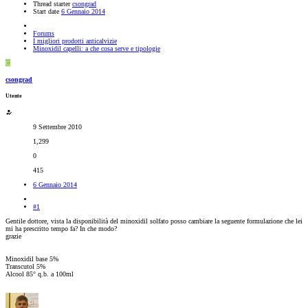
Thread starter
csongrad
Start date
6 Gennaio 2014
Forums
I migliori prodotti anticalvizie
Minoxidil capelli: a che cosa serve e tipologie
C
csongrad
Utente
9 Settembre 2010
1,299
0
415
6 Gennaio 2014
#1
Gentile dottore, vista la disponibilità del minoxidil solfato posso cambiare la seguente formulazione che lei
mi ha prescritto tempo fa? In che modo?
grazie
Minoxidil base 5%
Transcutol 5%
Alcool 85° q.b. a 100ml