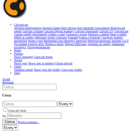
Calvizie.net
Alopecia Androgenetica
Alopecia Areata
Altre calvizie
Aree tematiche
Associazioni
Biologia dei
capelli
Calvizie Comune
Calvizie Digital Academy
Calvizie Femminile
Calvizie TV
Calvizie.net
Canizie capelli grigi/bianchi
Credits e varie
Curiosità e gossip
Diagnosi e terapia
Dieta e capelli
Difetti al capello
Effluvium
Eventi e Incontri
Featured
Forfora e Pidocchi
I migliori prodotti
anticalvizie
Igiene e cura
Infoltimenti non chirurgici
Interviste
Ipertricosi/Irsutismo
Isolinea
LLLT
Per iniziare
Principi attivi
Ricerca e futuro
Telogen Effluvium
Trapianto di capelli
Trattamenti
tricologici
Tricopigmentazione
Home
Forums
Nuovi messaggi
Cerca nel forum
Novità
Nuovi post
Nuovi stati in bacheca
Ultime attività
Utenti
Visitatori attuali
Nuovi post del profilo
Cerca post profilo
Shop
Accedi
Registrati
Cerca
Cerca nel titolo
Da:
Cerca
Ricerca avanzata...