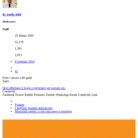
dr_paolo gigli
Moderatore
Staff
16 Marzo 2003
31,179
1,391
2,015
8 Gennaio 2014
#2
Porti l alcool a 80 gradi
Saliti
Devi effettuare il login o registrarti per postare qui.
Condividi:
Facebook
Twitter
Reddit
Pinterest
Tumblr
WhatsApp
Email
Condividi
Link
Forums
I migliori prodotti anticalvizie
Minoxidil capelli: a che cosa serve e tipologie