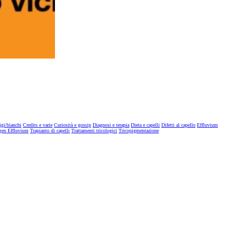
igi/bianchi
Credits e varie
Curiosità e gossip
Diagnosi e terapia
Dieta e capelli
Difetti al capello
Effluvium
gen Effluvium
Trapianto di capelli
Trattamenti tricologici
Tricopigmentazione