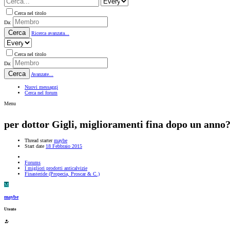
Cerca nel titolo
Da:
Cerca
Ricerca avanzata...
Cerca nel titolo
Da:
Cerca
Avanzate...
Nuovi messaggi
Cerca nel forum
Menu
per dottor Gigli, miglioramenti fina dopo un anno
Thread starter
maybe
Start date
18 Febbraio 2015
Forums
I migliori prodotti anticalvizie
Finasteride (Propecia, Proscar & C.)
M
maybe
Utente