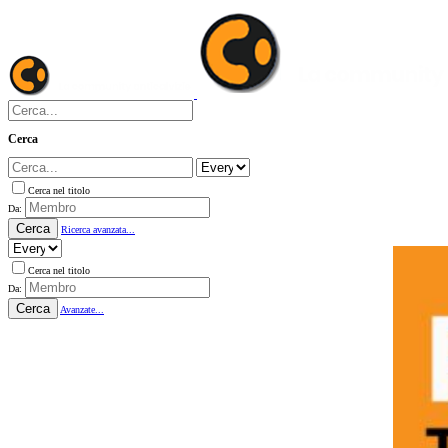
Cerca
Cerca nel titolo
Da:
Cerca
Ricerca avanzata...
Cerca nel titolo
Da:
Cerca
Avanzate...