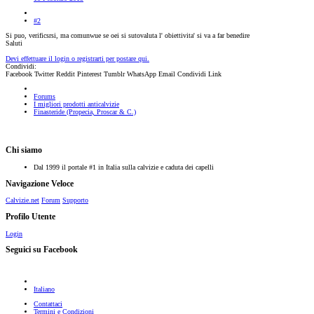
#2
Si puo, verificsrsi, ma comunwue se oei si sutovaluta l' obiettivita' si va a far benedire
Saluti
Devi effettuare il login o registrarti per postare qui.
Condividi:
Facebook
Twitter
Reddit
Pinterest
Tumblr
WhatsApp
Email
Condividi
Link
Forums
I migliori prodotti anticalvizie
Finasteride (Propecia, Proscar & C.)
Chi siamo
Dal 1999 il portale #1 in Italia sulla calvizie e caduta dei capelli
Navigazione Veloce
Calvizie.net
Forum
Supporto
Profilo Utente
Login
Seguici su Facebook
Italiano
Contattaci
Termini e Condizioni