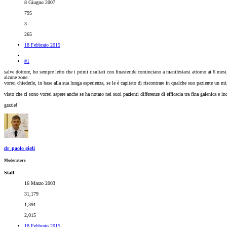
8 Giugno 2007
795
3
265
18 Febbraio 2015
#1
salve dottore, ho sempre letto che i primi risultati con finasteride cominciano a manifestarsi attorno ai 6
alcune zone.
vorrei chiederle, in base alla sua lunga esperienza, se le è capitato di riscontrare in qualche suo paziente u
visto che ci sono vorrei sapere anche se ha notato nei suoi pazienti differenze di efficacia tra fina galenica e ind
grazie!
dr_paolo gigli
Moderatore
Staff
16 Marzo 2003
31,179
1,391
2,015
18 Febbraio 2015