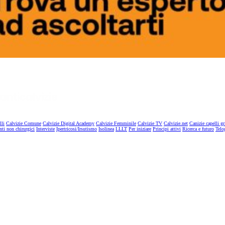
lli
Calvizie Comune
Calvizie Digital Academy
Calvizie Femminile
Calvizie TV
Calvizie.net
Canizie capelli gr
nti non chirurgici
Interviste
Ipertricosi/Irsutismo
Isolinea
LLLT
Per iniziare
Principi attivi
Ricerca e futuro
Telo