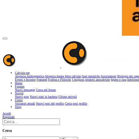
Calvizie.net
Alopecia Androgenetica
Alopecia Areata
Altre calvizie
Aree tematiche
Associazioni
Biologia dei cape
Eventi e Incontri
Featured
Forfora e Pidocchi
I migliori prodotti anticalvizie
Igiene e cura
Infoltime
Home
Forums
Nuovi messaggi
Cerca nel forum
Novità
Nuovi post
Nuovi stati in bacheca
Ultime attività
Utenti
Visitatori attuali
Nuovi post del profilo
Cerca post profilo
Shop
Accedi
Registrati
Cerca