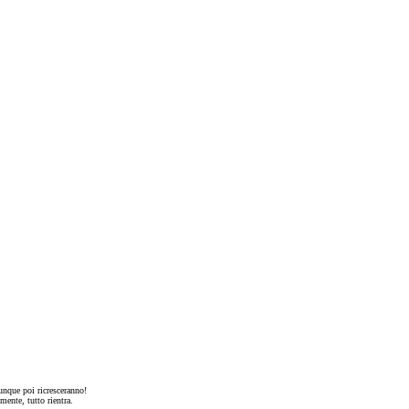
unque poi ricresceranno!
mente, tutto rientra.