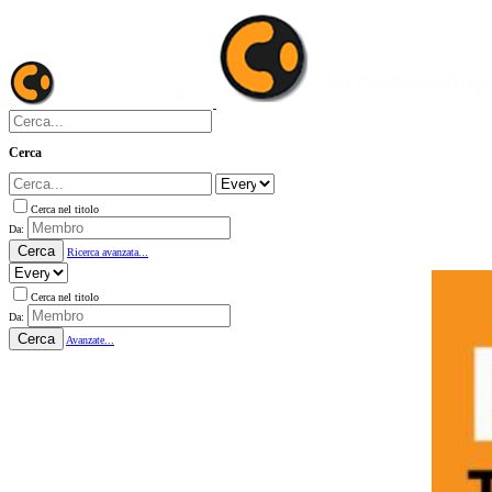
Cerca
Cerca nel titolo
Da:
Cerca
Ricerca avanzata...
Cerca nel titolo
Da:
Cerca
Avanzate...