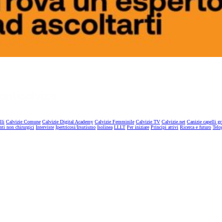
lli
Calvizie Comune
Calvizie Digital Academy
Calvizie Femminile
Calvizie TV
Calvizie.net
Canizie capelli gr
nti non chirurgici
Interviste
Ipertricosi/Irsutismo
Isolinea
LLLT
Per iniziare
Principi attivi
Ricerca e futuro
Telo