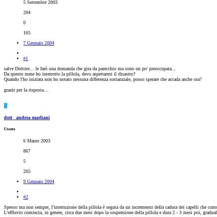
5 Settembre 2003
204
0
165
7 Gennaio 2004
#1
salve Dottore... le farò una domanda che gira da parecchio ma sono un po' preoccupata...
Da questo mese ho interrotto la pillola, devo aspettarmi il disastro?
Quando l'ho iniziata non ho notato nessuna differenza sostanziale, posso sperare che accada anche ora?
grazie per la risposta...
D
dott_ andrea marliani
Utente
6 Marzo 2003
867
5
265
9 Gennaio 2004
#2
Spesso ma non sempre, l'interruzione della pillola è seguta da un incremento della caduta dei capelli che com
L'effluvio comincia, in genere, circa due mesi dopo la sospensione della pillola e dura 2 - 3 mesi poi, gradual