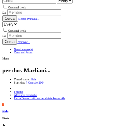
Cerca nel titolo
Da:
Cerca
Ricerca avanzata...
Cerca nel titolo
Da:
Cerca
Avanzate...
Nuovi messaggi
Cerca nel forum
Menu
per doc. Marliani...
Thread starter
frida
Start date
7 Gennaio 2004
Forums
Altre aree tematiche
Per la Donna: tutto sulla calvizie femminile
F
frida
Utente