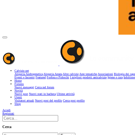
Calvizie.net
Alopecia Androgenetica
Alopecia Areata
Altre calvizie
Aree tematiche
Associazioni
Biologia dei cape
Eventi e Incontri
Featured
Forfora e Pidocchi
I migliori prodotti anticalvizie
Igiene e cura
Infoltime
Home
Forums
Nuovi messaggi
Cerca nel forum
Novità
Nuovi post
Nuovi stati in bacheca
Ultime attività
Utenti
Visitatori attuali
Nuovi post del profilo
Cerca post profilo
Shop
Accedi
Registrati
Cerca