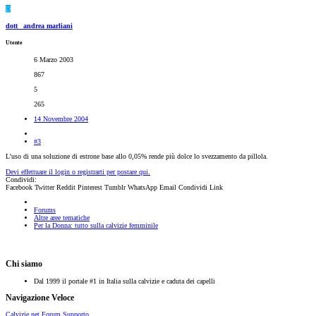
D
dott_ andrea marliani
Utente
6 Marzo 2003
867
5
265
14 Novembre 2004
#3
L'uso di una soluzione di estrone base allo 0,05% rende più dolce lo svezzamento da pillola.
Devi effettuare il login o registrarti per postare qui.
Condividi:
Facebook
Twitter
Reddit
Pinterest
Tumblr
WhatsApp
Email
Condividi
Link
Forums
Altre aree tematiche
Per la Donna: tutto sulla calvizie femminile
Chi siamo
Dal 1999 il portale #1 in Italia sulla calvizie e caduta dei capelli
Navigazione Veloce
Calvizie.net
Forum
Supporto