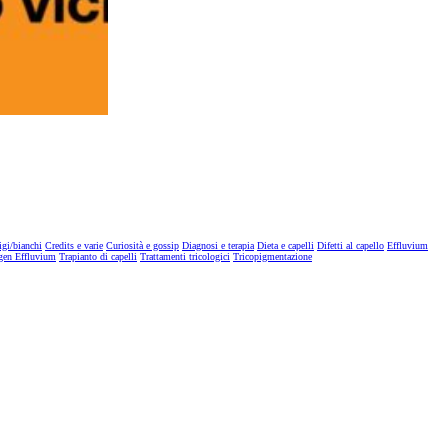
igi/bianchi
Credits e varie
Curiosità e gossip
Diagnosi e terapia
Dieta e capelli
Difetti al capello
Effluvium
gen Effluvium
Trapianto di capelli
Trattamenti tricologici
Tricopigmentazione