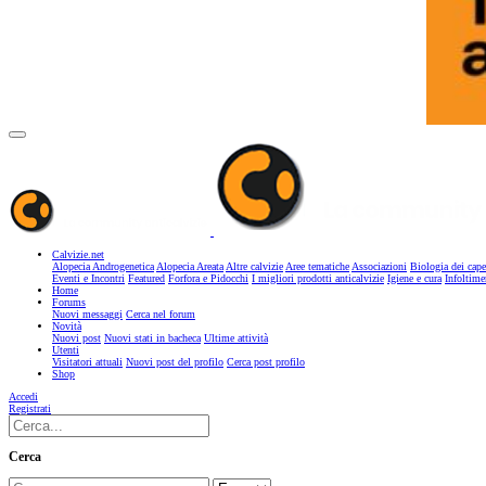
Calvizie.net
Alopecia Androgenetica
Alopecia Areata
Altre calvizie
Aree tematiche
Associazioni
Biologia dei cape
Eventi e Incontri
Featured
Forfora e Pidocchi
I migliori prodotti anticalvizie
Igiene e cura
Infoltime
Home
Forums
Nuovi messaggi
Cerca nel forum
Novità
Nuovi post
Nuovi stati in bacheca
Ultime attività
Utenti
Visitatori attuali
Nuovi post del profilo
Cerca post profilo
Shop
Accedi
Registrati
Cerca