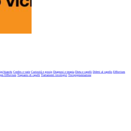
igi/bianchi
Credits e varie
Curiosità e gossip
Diagnosi e terapia
Dieta e capelli
Difetti al capello
Effluvium
gen Effluvium
Trapianto di capelli
Trattamenti tricologici
Tricopigmentazione