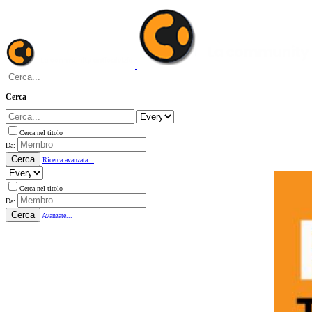
Cerca
Cerca nel titolo
Da:
Cerca
Ricerca avanzata...
Cerca nel titolo
Da:
Cerca
Avanzate...