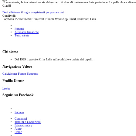
.E nonostante, la tua intenzione sia abbronzarti, ti direi di mettere una forte protezione. La pelle chiara abbro
Ciao!!!
Devi effettuare il login o registrarti per postare qui.
Condividi:
Facebook
Twitter
Reddit
Pinterest
Tumblr
WhatsApp
Email
Condividi
Link
Forums
Altre aree tematiche
Tutto salute
Chi siamo
Dal 1999 il portale #1 in Italia sulla calvizie e caduta dei capelli
Navigazione Veloce
Calvizie.net
Forum
Supporto
Profilo Utente
Login
Seguici su Facebook
Italiano
Contattaci
Termini e Condizioni
Privacy policy
Aiuto
Home