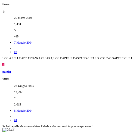
Utente
25 Marzo 2004
1,494
5
415
7 Maggio 2004
#3
HO LA PELLE ABBASTANZA CHIARA,HO I CAPELLI CASTANO CHIARO VOLEVO SAPERE CHE 
B
batgirl
Utente
28 Giugno 2003
12,792
2
2,015
8 Maggio 2004
#4
Se hai la pelle abbastanza chiara l'ideale è che non resti troppo tempo sotto il