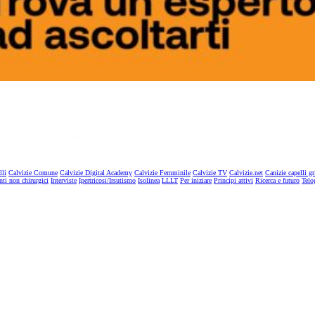
lli
Calvizie Comune
Calvizie Digital Academy
Calvizie Femminile
Calvizie TV
Calvizie.net
Canizie capelli gr
nti non chirurgici
Interviste
Ipertricosi/Irsutismo
Isolinea
LLLT
Per iniziare
Principi attivi
Ricerca e futuro
Telo