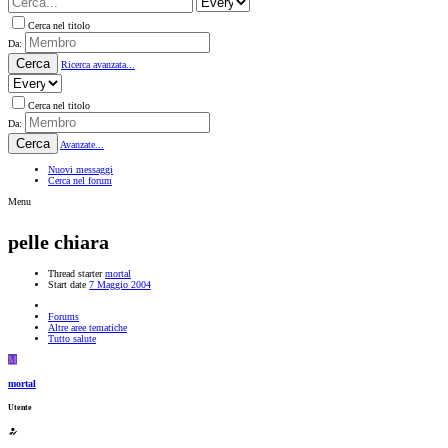
Cerca nel titolo
Da:
Cerca
Ricerca avanzata...
Cerca nel titolo
Da:
Cerca
Avanzate...
Nuovi messaggi
Cerca nel forum
Menu
pelle chiara
Thread starter
mortal
Start date
7 Maggio 2004
Forums
Altre aree tematiche
Tutto salute
M
mortal
Utente