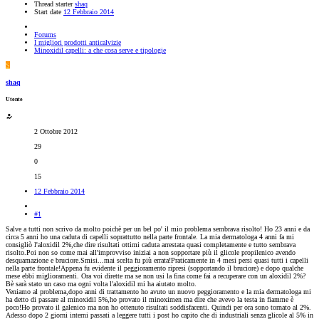
Thread starter
shaq
Start date
12 Febbraio 2014
Forums
I migliori prodotti anticalvizie
Minoxidil capelli: a che cosa serve e tipologie
S
shaq
Utente
2 Ottobre 2012
29
0
15
12 Febbraio 2014
#1
Salve a tutti non scrivo da molto poichè per un bel po' il mio problema sembrava risolto! Ho 23 anni e da
circa 5 anni ho una caduta di capelli soprattutto nella parte frontale. La mia dermatologa 4 anni fa mi
consigliò l'aloxidil 2%,che dire risultati ottimi caduta arrestata quasi completamente e tutto sembrava
risolto.Poi non so come mai all'improvviso iniziai a non sopportare più il glicole propilenico avendo
desquamazione e bruciore.Smisi...mai scelta fu più errata!Praticamente in 4 mesi persi quasi tutti i capelli
nella parte frontale!Appena fu evidente il peggioramento ripresi (sopportando il bruciore) e dopo qualche
mese ebbi miglioramenti. Ora voi dirette ma se non usi la fina come fai a recuperare con un aloxidil 2%?
Bè sarà stato un caso ma ogni volta l'aloxidil mi ha aiutato molto.
Veniamo al problema,dopo anni di trattamento ho avuto un nuovo peggioramento e la mia dermatologa mi
ha detto di passare al minoxidil 5%,ho provato il minoximen ma dire che avevo la testa in fiamme è
poco!Ho provato il galenico ma non ho ottenuto risultati soddisfacenti. Quindi per ora sono tornato al 2%.
Adesso dopo 2 giorni interni passati a leggere tutti i post ho capito che di industriali senza glicole al 5% in