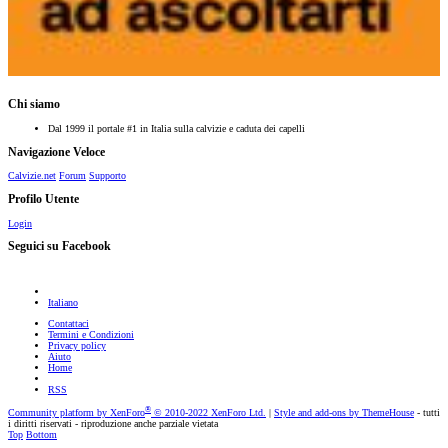
Chi siamo
Dal 1999 il portale #1 in Italia sulla calvizie e caduta dei capelli
Navigazione Veloce
Calvizie.net
Forum
Supporto
Profilo Utente
Login
Seguici su Facebook
Italiano
Contattaci
Termini e Condizioni
Privacy policy
Aiuto
Home
RSS
®
Community platform by XenForo
© 2010-2022 XenForo Ltd.
|
Style and add-ons by ThemeHouse
- tutti
i diritti riservati - riproduzione anche parziale vietata
Top
Bottom