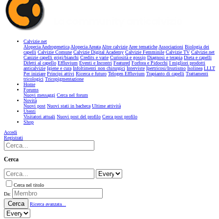
Calvizie.net
Alopecia Androgenetica
Alopecia Areata
Altre calvizie
Aree tematiche
Associazioni
Biologia dei
capelli
Calvizie Comune
Calvizie Digital Academy
Calvizie Femminile
Calvizie TV
Calvizie.net
Canizie capelli grigi/bianchi
Credits e varie
Curiosità e gossip
Diagnosi e terapia
Dieta e capelli
Difetti al capello
Effluvium
Eventi e Incontri
Featured
Forfora e Pidocchi
I migliori prodotti
anticalvizie
Igiene e cura
Infoltimenti non chirurgici
Interviste
Ipertricosi/Irsutismo
Isolinea
LLLT
Per iniziare
Principi attivi
Ricerca e futuro
Telogen Effluvium
Trapianto di capelli
Trattamenti
tricologici
Tricopigmentazione
Home
Forums
Nuovi messaggi
Cerca nel forum
Novità
Nuovi post
Nuovi stati in bacheca
Ultime attività
Utenti
Visitatori attuali
Nuovi post del profilo
Cerca post profilo
Shop
Accedi
Registrati
Cerca
Cerca nel titolo
Da:
Cerca
Ricerca avanzata...