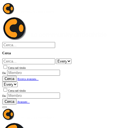
Cerca
Cerca nel titolo
Da:
Cerca
Ricerca avanzata...
Cerca nel titolo
Da:
Cerca
Avanzate...