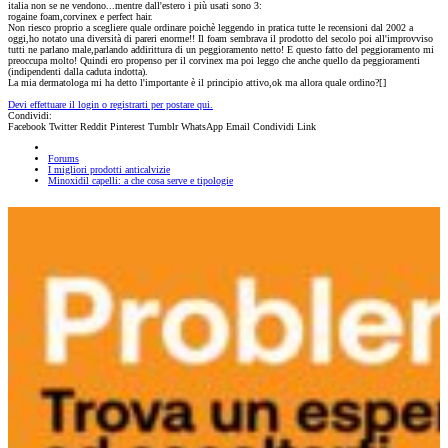
italia non se ne vendono...mentre dall'estero i più usati sono 3:
rogaine foam,corvinex e perfect hair.
Non riesco proprio a scegliere quale ordinare poichè leggendo in pratica tutte le recensioni dal 2002 a
oggi,ho notato una diversità di pareri enorme!! Il foam sembrava il prodotto del secolo poi all'improvviso
tutti ne parlano male,parlando addirittura di un peggioramento netto! E questo fatto del peggioramento mi
preoccupa molto! Quindi ero propenso per il corvinex ma poi leggo che anche quello da peggioramenti
(indipendenti dalla caduta indotta).
La mia dermatologa mi ha detto l'importante è il principio attivo,ok ma allora quale ordino?[
]
Devi effettuare il login o registrarti per postare qui.
Condividi:
Facebook
Twitter
Reddit
Pinterest
Tumblr
WhatsApp
Email
Condividi
Link
Forums
I migliori prodotti anticalvizie
Minoxidil capelli: a che cosa serve e tipologie