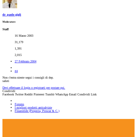
dr_paolo gigli
Moderatore
Staff
16 Marzo 2003
31,179
1,391
2,015
27 Febbraio 2004
#4
Non c'entra niente segui i consigli di dep.
saluti
Devi effettuare il login o registrarti per postare qui.
Condividi:
Facebook
Twitter
Reddit
Pinterest
Tumblr
WhatsApp
Email
Condividi
Link
Forums
I migliori prodotti anticalvizie
Finasteride (Propecia, Proscar & C.)