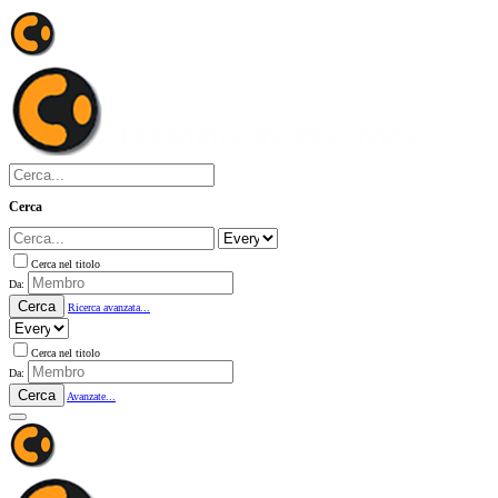
Cerca
Cerca nel titolo
Da:
Cerca
Ricerca avanzata...
Cerca nel titolo
Da:
Cerca
Avanzate...