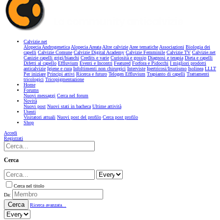
Calvizie.net
Alopecia Androgenetica
Alopecia Areata
Altre calvizie
Aree tematiche
Associazioni
Biologia dei
capelli
Calvizie Comune
Calvizie Digital Academy
Calvizie Femminile
Calvizie TV
Calvizie.net
Canizie capelli grigi/bianchi
Credits e varie
Curiosità e gossip
Diagnosi e terapia
Dieta e capelli
Difetti al capello
Effluvium
Eventi e Incontri
Featured
Forfora e Pidocchi
I migliori prodotti
anticalvizie
Igiene e cura
Infoltimenti non chirurgici
Interviste
Ipertricosi/Irsutismo
Isolinea
LLLT
Per iniziare
Principi attivi
Ricerca e futuro
Telogen Effluvium
Trapianto di capelli
Trattamenti
tricologici
Tricopigmentazione
Home
Forums
Nuovi messaggi
Cerca nel forum
Novità
Nuovi post
Nuovi stati in bacheca
Ultime attività
Utenti
Visitatori attuali
Nuovi post del profilo
Cerca post profilo
Shop
Accedi
Registrati
Cerca
Cerca nel titolo
Da:
Cerca
Ricerca avanzata...