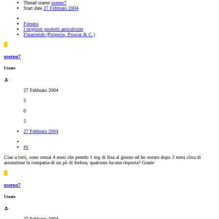
Thread starter
userno7
Start date
27 Febbraio 2004
Forums
I migliori prodotti anticalvizie
Finasteride (Propecia, Proscar & C.)
U
userno7
Utente
27 Febbraio 2004
3
0
5
27 Febbraio 2004
#1
Ciao a tutti, sono ormai 4 mesi che prendo 1 mg di fina al giorno ed ho notato dopo 2 mesi circa di
assunzione la comparsa di un pò di forfora, qualcuno ha una risposta? Grazie
U
userno7
Utente
27 Febbraio 2004