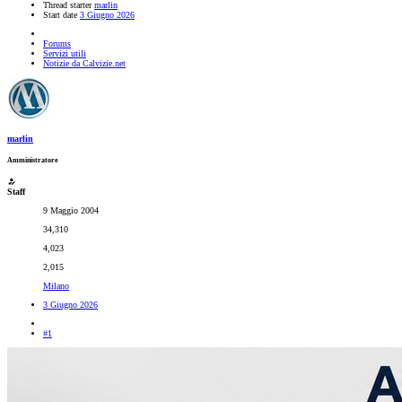
Thread starter
marlin
Start date
3 Giugno 2026
Forums
Servizi utili
Notizie da Calvizie.net
marlin
Amministratore
Staff
9 Maggio 2004
34,310
4,023
2,015
Milano
3 Giugno 2026
#1