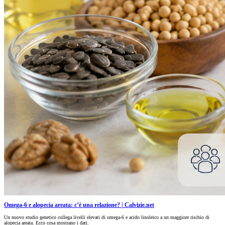
Omega-6 e alopecia areata: c’è una relazione? | Calvizie.net
Un nuovo studio genetico collega livelli elevati di omega-6 e acido linoleico a un maggiore rischio di
alopecia areata. Ecco cosa mostrano i dati.