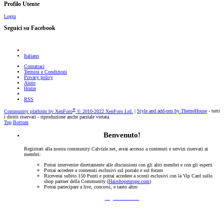
Profilo Utente
Login
Seguici su Facebook
Italiano
Contattaci
Termini e Condizioni
Privacy policy
Aiuto
Home
RSS
®
Community platform by XenForo
© 2010-2022 XenForo Ltd.
|
Style and add-ons by ThemeHouse
- tutti
i diritti riservati - riproduzione anche parziale vietata
Top
Bottom
Benvenuto!
Registrati alla nostra community Calvizie.net, avrai accesso a contenuti e servizi riservati ai
membri:
Potrai intervenire direttamente alle discussioni con gli altri membri e con gli esperti
Potrai accedere a contenuti esclusivi sul portale e sul forum
Riceverai subito 150 Punti e potrai accedere a sconti esclusivi con la Vip Card sullo
shop partner della Community (
Hairshopeurope.com
)
Potrai partecipare a live, concorsi, e tanto altro
Registrati Subito