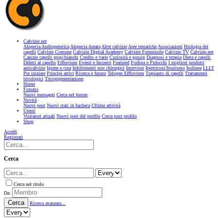
Calvizie.net
Alopecia Androgenetica
Alopecia Areata
Altre calvizie
Aree tematiche
Associazioni
Biologia dei
capelli
Calvizie Comune
Calvizie Digital Academy
Calvizie Femminile
Calvizie TV
Calvizie.net
Canizie capelli grigi/bianchi
Credits e varie
Curiosità e gossip
Diagnosi e terapia
Dieta e capelli
Difetti al capello
Effluvium
Eventi e Incontri
Featured
Forfora e Pidocchi
I migliori prodotti
anticalvizie
Igiene e cura
Infoltimenti non chirurgici
Interviste
Ipertricosi/Irsutismo
Isolinea
LLLT
Per iniziare
Principi attivi
Ricerca e futuro
Telogen Effluvium
Trapianto di capelli
Trattamenti
tricologici
Tricopigmentazione
Home
Forums
Nuovi messaggi
Cerca nel forum
Novità
Nuovi post
Nuovi stati in bacheca
Ultime attività
Utenti
Visitatori attuali
Nuovi post del profilo
Cerca post profilo
Shop
Accedi
Registrati
Cerca
Cerca nel titolo
Da:
Cerca
Ricerca avanzata...