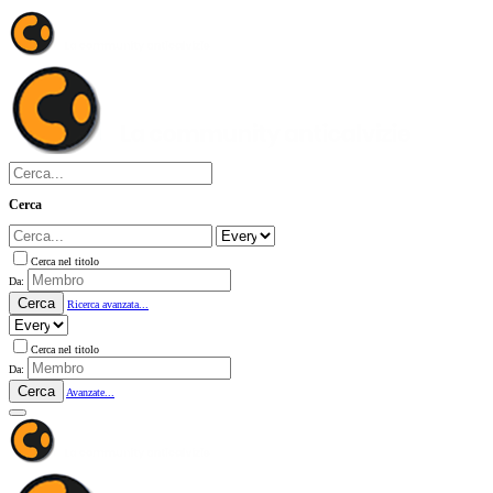
Cerca
Cerca nel titolo
Da:
Cerca
Ricerca avanzata...
Cerca nel titolo
Da:
Cerca
Avanzate...