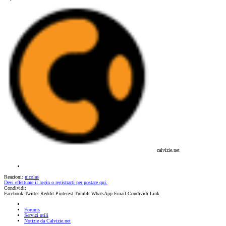
calvizie.net
Reazioni:
nicolas
Devi effettuare il login o registrarti per postare qui.
Condividi:
Facebook
Twitter
Reddit
Pinterest
Tumblr
WhatsApp
Email
Condividi
Link
Forums
Servizi utili
Notizie da Calvizie.net