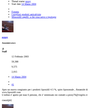
Thread starter
proxy
Start date
14 Marzo 2004
Forums
I migliori prodotti anticalvizie
Minoxidil capelli: a che cosa serve e tipologie
proxy
Amministratore
Staff
12 Febbraio 2003
59,388
9,575
2,015
14 Marzo 2004
#1
Apro un nuovo congiunto per i prodotti lipoxidil 4.5 %, spiro liposomale , flutamide di
www.lipoxidil.com
L'ordine e' aperto per max 6 persone, chi e' interessato mi contatti a proxy76@virgilio.it
ciauzz[ph]