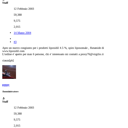
Staff
12 Febbraio 2003
59,388
9,575
2,015
14 Marzo 2004
#3
Apro un nuovo congiunto per i prodotti lipoxidil 4.5 %, spiro liposomale , flutamide di
www.lipoxidil.com
L'ordine e' aperto per max 6 persone, chi e' interessato mi contatti a proxy76@virgilio.it
ciauzz[ph]
proxy
Amministratore
Staff
12 Febbraio 2003
59,388
9,575
2,015