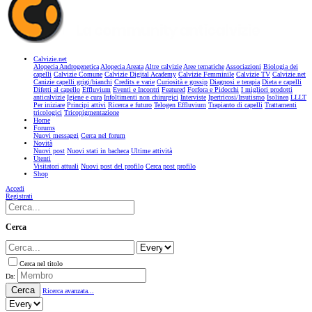
Calvizie.net
Alopecia Androgenetica
Alopecia Areata
Altre calvizie
Aree tematiche
Associazioni
Biologia dei
capelli
Calvizie Comune
Calvizie Digital Academy
Calvizie Femminile
Calvizie TV
Calvizie.net
Canizie capelli grigi/bianchi
Credits e varie
Curiosità e gossip
Diagnosi e terapia
Dieta e capelli
Difetti al capello
Effluvium
Eventi e Incontri
Featured
Forfora e Pidocchi
I migliori prodotti
anticalvizie
Igiene e cura
Infoltimenti non chirurgici
Interviste
Ipertricosi/Irsutismo
Isolinea
LLLT
Per iniziare
Principi attivi
Ricerca e futuro
Telogen Effluvium
Trapianto di capelli
Trattamenti
tricologici
Tricopigmentazione
Home
Forums
Nuovi messaggi
Cerca nel forum
Novità
Nuovi post
Nuovi stati in bacheca
Ultime attività
Utenti
Visitatori attuali
Nuovi post del profilo
Cerca post profilo
Shop
Accedi
Registrati
Cerca
Cerca nel titolo
Da:
Cerca
Ricerca avanzata...