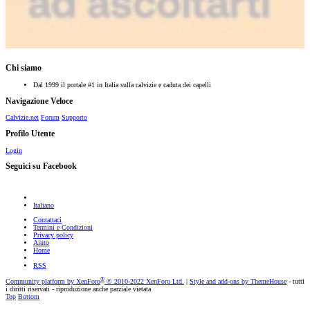
Chi siamo
Dal 1999 il portale #1 in Italia sulla calvizie e caduta dei capelli
Navigazione Veloce
Calvizie.net
Forum
Supporto
Profilo Utente
Login
Seguici su Facebook
Italiano
Contattaci
Termini e Condizioni
Privacy policy
Aiuto
Home
RSS
®
Community platform by XenForo
© 2010-2022 XenForo Ltd.
|
Style and add-ons by ThemeHouse
- tutti
i diritti riservati - riproduzione anche parziale vietata
Top
Bottom