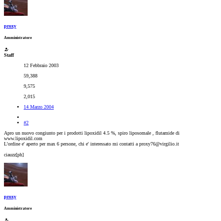
proxy
Amministratore
Staff
12 Febbraio 2003
59,388
9,575
2,015
14 Marzo 2004
#2
Apro un nuovo congiunto per i prodotti lipoxidil 4.5 %, spiro liposomale , flutamide di
www.lipoxidil.com
L'ordine e' aperto per max 6 persone, chi e' interessato mi contatti a proxy76@virgilio.it
ciauzz[ph]
proxy
Amministratore