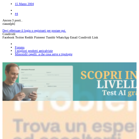
15 Marzo 2004
#4
Ancora 3 posti..
ciauzz[ph]
Devi effettuare il login o registrarti per postare qui.
Condividi:
Facebook
Twitter
Reddit
Pinterest
Tumblr
WhatsApp
Email
Condividi
Link
Forums
I migliori prodotti anticalvizie
Minoxidil capelli: a che cosa serve e tipologie