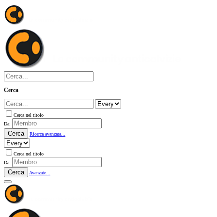
Cerca
Cerca nel titolo
Da:
Cerca
Ricerca avanzata...
Cerca nel titolo
Da:
Cerca
Avanzate...