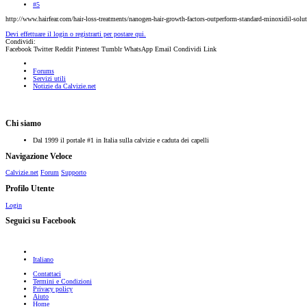
#5
http://www.hairfear.com/hair-loss-treatments/nanogen-hair-growth-factors-outperform-standard-minoxidil-soluti
Devi effettuare il login o registrarti per postare qui.
Condividi:
Facebook
Twitter
Reddit
Pinterest
Tumblr
WhatsApp
Email
Condividi
Link
Forums
Servizi utili
Notizie da Calvizie.net
Chi siamo
Dal 1999 il portale #1 in Italia sulla calvizie e caduta dei capelli
Navigazione Veloce
Calvizie.net
Forum
Supporto
Profilo Utente
Login
Seguici su Facebook
Italiano
Contattaci
Termini e Condizioni
Privacy policy
Aiuto
Home