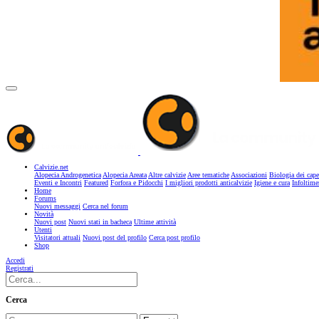
Calvizie.net
Alopecia Androgenetica
Alopecia Areata
Altre calvizie
Aree tematiche
Associazioni
Biologia dei cape
Eventi e Incontri
Featured
Forfora e Pidocchi
I migliori prodotti anticalvizie
Igiene e cura
Infoltime
Home
Forums
Nuovi messaggi
Cerca nel forum
Novità
Nuovi post
Nuovi stati in bacheca
Ultime attività
Utenti
Visitatori attuali
Nuovi post del profilo
Cerca post profilo
Shop
Accedi
Registrati
Cerca