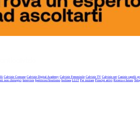
lli
Calvizie Comune
Calvizie Digital Academy
Calvizie Femminile
Calvizie TV
Calvizie.net
Canizie capelli gr
nti non chirurgici
Interviste
Ipertricosi/Irsutismo
Isolinea
LLLT
Per iniziare
Principi attivi
Ricerca e futuro
Telo