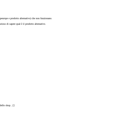
opeurope e prodotto alternativo) che non funzionano.
rioso di sapere qual è il prodotto alternativo.
dello shop...[
]