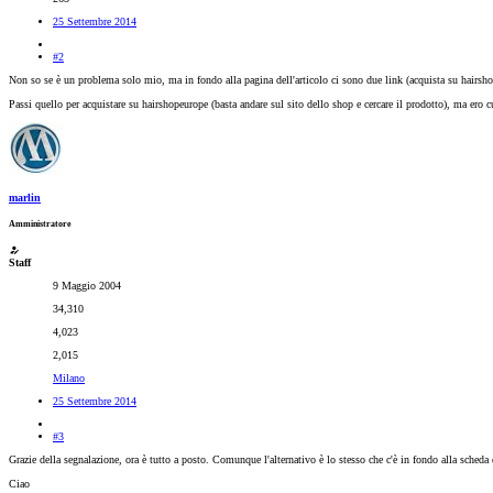
25 Settembre 2014
#2
Non so se è un problema solo mio, ma in fondo alla pagina dell'articolo ci sono due link (acquista su hairsh
Passi quello per acquistare su hairshopeurope (basta andare sul sito dello shop e cercare il prodotto), ma ero cu
marlin
Amministratore
Staff
9 Maggio 2004
34,310
4,023
2,015
Milano
25 Settembre 2014
#3
Grazie della segnalazione, ora è tutto a posto. Comunque l'alternativo è lo stesso che c'è in fondo alla scheda 
Ciao