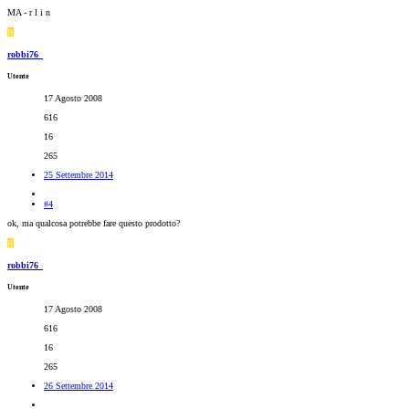
MA - r l i n
R
robbi76_
Utente
17 Agosto 2008
616
16
265
25 Settembre 2014
#4
ok, ma qualcosa potrebbe fare questo prodotto?
R
robbi76_
Utente
17 Agosto 2008
616
16
265
26 Settembre 2014