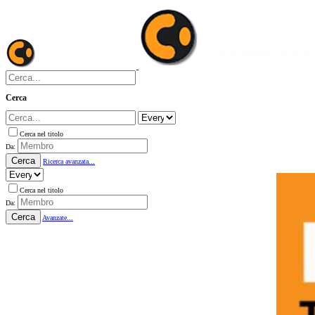
Cerca
Cerca nel titolo
Da:
Cerca
Ricerca avanzata...
Cerca nel titolo
Da:
Cerca
Avanzate...