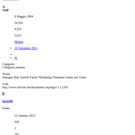
Staff
9 Maggio 2004
34,310
4,023
2,015
Milano
24 Settembre 2014
#1
Categoria:
I Migliori prodotti
Titolo:
Nanogen Hair Growth Factor Thickening Treatment Serum per Uomo
Link:
http://www.calvizie.net/documento.asp?args=1.1.1241
T
turop88
Utente
21 Gennaio 2012
936
2
265