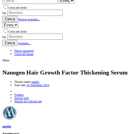
Cerca nel titolo
Da:
Cerca
Ricerca avanzata...
Cerca nel titolo
Da:
Cerca
Avanzate...
Nuovi messaggi
Cerca nel forum
Menu
Nanogen Hair Growth Factor Thickening Serum
Thread starter
marlin
Start date
24 Settembre 2014
Forums
Servizi utili
Notizie da Calvizie.net
marlin
Amministratore