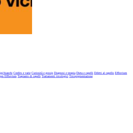
igi/bianchi
Credits e varie
Curiosità e gossip
Diagnosi e terapia
Dieta e capelli
Difetti al capello
Effluvium
gen Effluvium
Trapianto di capelli
Trattamenti tricologici
Tricopigmentazione