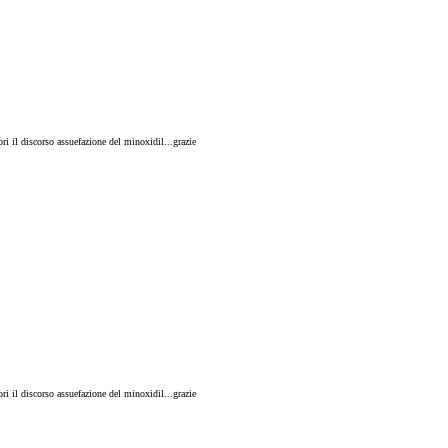
i il discorso assuefazione del minoxidil...grazie
i il discorso assuefazione del minoxidil...grazie