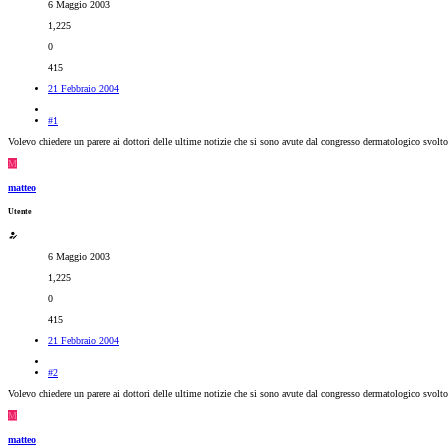
6 Maggio 2003
1,225
0
415
21 Febbraio 2004
#1
Volevo chiedere un parere ai dottori delle ultime notizie che si sono avute dal congresso dermatologico svolto
M
matteo
Utente
6 Maggio 2003
1,225
0
415
21 Febbraio 2004
#2
Volevo chiedere un parere ai dottori delle ultime notizie che si sono avute dal congresso dermatologico svolto
M
matteo