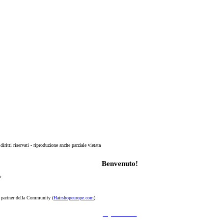
 diritti riservati - riproduzione anche parziale vietata
Benvenuto!
i:
p partner della Community (
Hairshopeurope.com
)
Registrati Subito