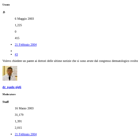
Utente
6 Maggio 2003
1,225
0
415
21 Febbraio 2004
#3
Volevo chiedere un parere ai dottori delle ultime notizie che si sono avute dal congresso dermatologico svolto
dr_paolo gigli
Moderatore
Staff
16 Marzo 2003
31,179
1,391
2,015
21 Febbraio 2004