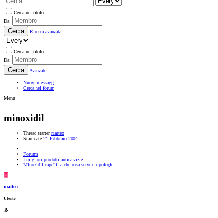
Cerca nel titolo
Da:
Cerca
Ricerca avanzata...
Cerca nel titolo
Da:
Cerca
Avanzate...
Nuovi messaggi
Cerca nel forum
Menu
minoxidil
Thread starter
matteo
Start date
21 Febbraio 2004
Forums
I migliori prodotti anticalvizie
Minoxidil capelli: a che cosa serve e tipologie
M
matteo
Utente