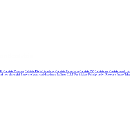
lli
Calvizie Comune
Calvizie Digital Academy
Calvizie Femminile
Calvizie TV
Calvizie.net
Canizie capelli gr
nti non chirurgici
Interviste
Ipertricosi/Irsutismo
Isolinea
LLLT
Per iniziare
Principi attivi
Ricerca e futuro
Telo