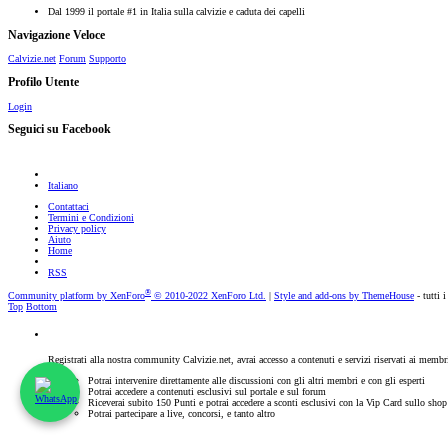
Dal 1999 il portale #1 in Italia sulla calvizie e caduta dei capelli
Navigazione Veloce
Calvizie.net
Forum
Supporto
Profilo Utente
Login
Seguici su Facebook
Italiano
Contattaci
Termini e Condizioni
Privacy policy
Aiuto
Home
RSS
®
Community platform by XenForo
© 2010-2022 XenForo Ltd.
|
Style and add-ons by ThemeHouse
- tutti i
Top
Bottom
Registrati alla nostra community Calvizie.net, avrai accesso a contenuti e servizi riservati ai membr
Potrai intervenire direttamente alle discussioni con gli altri membri e con gli esperti
Potrai accedere a contenuti esclusivi sul portale e sul forum
Riceverai subito 150 Punti e potrai accedere a sconti esclusivi con la Vip Card sullo sho
Potrai partecipare a live, concorsi, e tanto altro