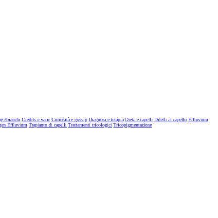
igi/bianchi
Credits e varie
Curiosità e gossip
Diagnosi e terapia
Dieta e capelli
Difetti al capello
Effluvium
gen Effluvium
Trapianto di capelli
Trattamenti tricologici
Tricopigmentazione