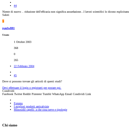
#4
Niente di nuovo .. riduzione dell'efficacia non significa assuefazione...I lavori scientifici lo dicono esplicita
Saluti
P
paulwll81
Utente
1 Ottobre 2003
368
0
265
22 Febbraio 2004
#5
Dove si possono trovare gli articoli di questi studi?
Devi effettuare il login o registrarti per postare qui.
Condividi:
Facebook
Twitter
Reddit
Pinterest
Tumblr
WhatsApp
Email
Condividi
Link
Forums
I migliori prodotti anticalvizie
Minoxidil capelli: a che cosa serve e tipologie
Chi siamo