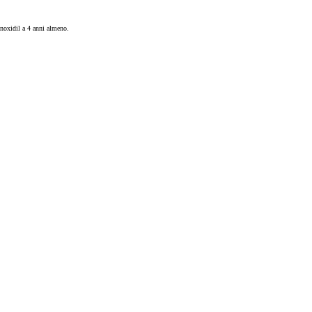
minoxidil a 4 anni almeno.