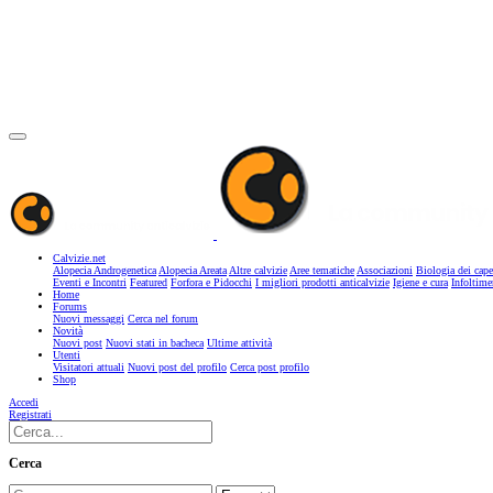
Calvizie.net
Alopecia Androgenetica
Alopecia Areata
Altre calvizie
Aree tematiche
Associazioni
Biologia dei cape
Eventi e Incontri
Featured
Forfora e Pidocchi
I migliori prodotti anticalvizie
Igiene e cura
Infoltime
Home
Forums
Nuovi messaggi
Cerca nel forum
Novità
Nuovi post
Nuovi stati in bacheca
Ultime attività
Utenti
Visitatori attuali
Nuovi post del profilo
Cerca post profilo
Shop
Accedi
Registrati
Cerca