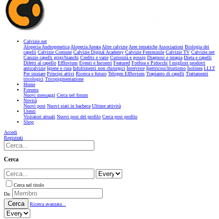
Calvizie.net
Alopecia Androgenetica
Alopecia Areata
Altre calvizie
Aree tematiche
Associazioni
Biologia dei
capelli
Calvizie Comune
Calvizie Digital Academy
Calvizie Femminile
Calvizie TV
Calvizie.net
Canizie capelli grigi/bianchi
Credits e varie
Curiosità e gossip
Diagnosi e terapia
Dieta e capelli
Difetti al capello
Effluvium
Eventi e Incontri
Featured
Forfora e Pidocchi
I migliori prodotti
anticalvizie
Igiene e cura
Infoltimenti non chirurgici
Interviste
Ipertricosi/Irsutismo
Isolinea
LLLT
Per iniziare
Principi attivi
Ricerca e futuro
Telogen Effluvium
Trapianto di capelli
Trattamenti
tricologici
Tricopigmentazione
Home
Forums
Nuovi messaggi
Cerca nel forum
Novità
Nuovi post
Nuovi stati in bacheca
Ultime attività
Utenti
Visitatori attuali
Nuovi post del profilo
Cerca post profilo
Shop
Accedi
Registrati
Cerca
Cerca nel titolo
Da:
Cerca
Ricerca avanzata...