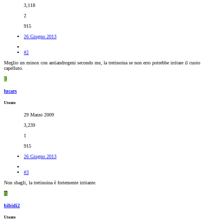
3,118
2
915
26 Giugno 2013
#2
Meglio un minox con antiandrogeni secondo me, la tretinoina se non erro potrebbe irritare il cuoio
capelluto.
L
lucars
Utente
29 Marzo 2009
3,239
1
915
26 Giugno 2013
#3
Non sbagli, la tretinoina è fortemente irritante.
B
bibidi2
Utente