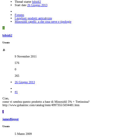
Thread starter
bibidi2
Start date
26 Giugno 2013
Forums
I migliori prodotti anticalvizie
Minoxidil capelli: a che cosa serve e tipologie
B
bibidi2
Utente
9 Novembre 2011
576
0
265
26 Giugno 2013
#1
Ciao,
come vi sembra questo prodotto a base di Minoxidil 5% + Tretinoina?
http://www.gohairinc.com/catalog/item/4997355/5034481.htm
J
jamesflipper
Utente
5 Marzo 2009