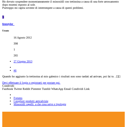
Ho dovuto sospendere momentaneamente il minoxidil con tretinoina a causa di una forte arrossamento
dopo essermi esposto al sole.
Purtroppo mi capita sovente di interrompere a causa di questi problemi.
F
freestyler_
Utente
16 Agosto 2012
398
1
265
27 Giugno 2013
#6
Quando ho aggiunto la tretinoina al mio galenico i risultati non sono tardati ad arrivare, poi fai tu ..[
][
]
Devi effettuare il login o registrarti per postare qui.
Condividi:
Facebook
Twitter
Reddit
Pinterest
Tumblr
WhatsApp
Email
Condividi
Link
Forums
I migliori prodotti anticalvizie
Minoxidil capelli: a che cosa serve e tipologie