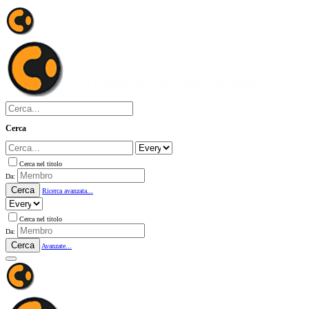
Cerca
Cerca nel titolo
Da:
Cerca
Ricerca avanzata...
Cerca nel titolo
Da:
Cerca
Avanzate...