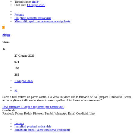
Thread starter
gigi84
Start date
1 Giugno 2026
Forums
I migliori prodotti anticalvizie
Minoxidil capelli: a che cosa serve e tipologie
G
gigi84
Utente
27 Giugno 2023
924
160
265
1 Giugno 2026
#1
Salve a tutti volevo un parere vostro. Ho visto un video che la farmacia dei sali prepara il minoxidil senza
alcool e glicole è efficace lo stesso io usavo quello col trichiosol e la stessa cosa ?
Devi effettuare il login o registrarti per postare qui.
Condividi:
Facebook
Twitter
Reddit
Pinterest
Tumblr
WhatsApp
Email
Condividi
Link
Forums
I migliori prodotti anticalvizie
Minoxidil capelli: a che cosa serve e tipologie