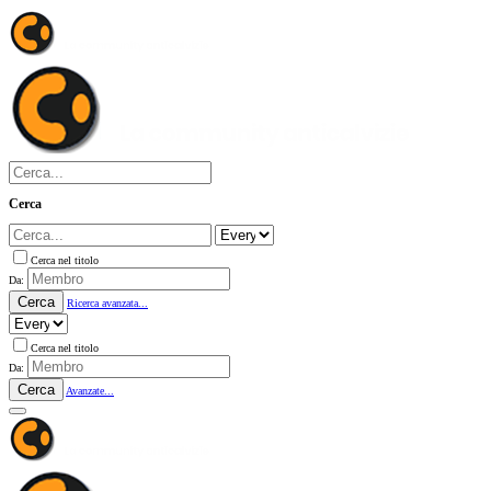
Cerca
Cerca nel titolo
Da:
Cerca
Ricerca avanzata...
Cerca nel titolo
Da:
Cerca
Avanzate...