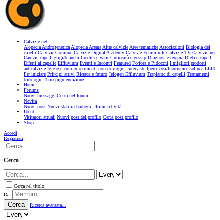
Calvizie.net
Alopecia Androgenetica
Alopecia Areata
Altre calvizie
Aree tematiche
Associazioni
Biologia dei
capelli
Calvizie Comune
Calvizie Digital Academy
Calvizie Femminile
Calvizie TV
Calvizie.net
Canizie capelli grigi/bianchi
Credits e varie
Curiosità e gossip
Diagnosi e terapia
Dieta e capelli
Difetti al capello
Effluvium
Eventi e Incontri
Featured
Forfora e Pidocchi
I migliori prodotti
anticalvizie
Igiene e cura
Infoltimenti non chirurgici
Interviste
Ipertricosi/Irsutismo
Isolinea
LLLT
Per iniziare
Principi attivi
Ricerca e futuro
Telogen Effluvium
Trapianto di capelli
Trattamenti
tricologici
Tricopigmentazione
Home
Forums
Nuovi messaggi
Cerca nel forum
Novità
Nuovi post
Nuovi stati in bacheca
Ultime attività
Utenti
Visitatori attuali
Nuovi post del profilo
Cerca post profilo
Shop
Accedi
Registrati
Cerca
Cerca nel titolo
Da:
Cerca
Ricerca avanzata...