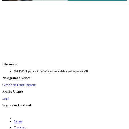
Chi siamo
Dal 1999 il portale #1 in Italia sulla calvizie e caduta dei capelli
Navigazione Veloce
Calvizie.net
Forum
Supporto
Profilo Utente
Login
Seguici su Facebook
Italiano
Contattaci