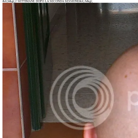
&lt;b&gt;2 SETTIMANE DOPO LA SECONDA SESSIONE&lt;/b&gt;