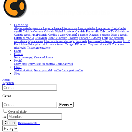
Calvizie.net
Alopecia Androgenetica
Alopecia Areata
Altre calvizie
Aree tematiche
Associazioni
Biologia dei
capelli
Calvizie Comune
Calvizie Digital Academy
Calvizie Femminile
Calvizie TV
Calvizie.net
Canizie capelli grigi/bianchi
Credits e varie
Curiosità e gossip
Diagnosi e terapia
Dieta e capelli
Difetti al capello
Effluvium
Eventi e Incontri
Featured
Forfora e Pidocchi
I migliori prodotti
anticalvizie
Igiene e cura
Infoltimenti non chirurgici
Interviste
Ipertricosi/Irsutismo
Isolinea
LLLT
Per iniziare
Principi attivi
Ricerca e futuro
Telogen Effluvium
Trapianto di capelli
Trattamenti
tricologici
Tricopigmentazione
Home
Forums
Nuovi messaggi
Cerca nel forum
Novità
Nuovi post
Nuovi stati in bacheca
Ultime attività
Utenti
Visitatori attuali
Nuovi post del profilo
Cerca post profilo
Shop
Accedi
Registrati
Cerca
Cerca nel titolo
Da:
Cerca
Ricerca avanzata...