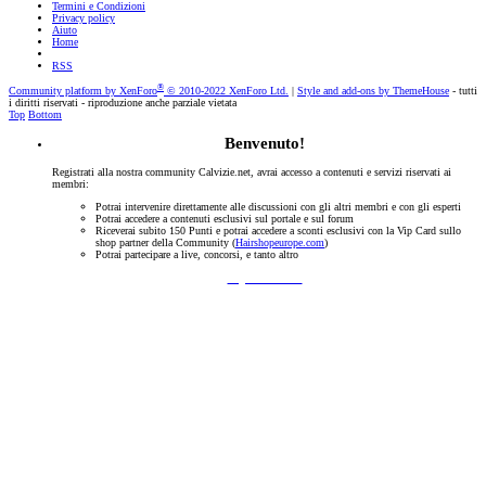
Termini e Condizioni
Privacy policy
Aiuto
Home
RSS
®
Community platform by XenForo
© 2010-2022 XenForo Ltd.
|
Style and add-ons by ThemeHouse
- tutti
i diritti riservati - riproduzione anche parziale vietata
Top
Bottom
Benvenuto!
Registrati alla nostra community Calvizie.net, avrai accesso a contenuti e servizi riservati ai
membri:
Potrai intervenire direttamente alle discussioni con gli altri membri e con gli esperti
Potrai accedere a contenuti esclusivi sul portale e sul forum
Riceverai subito 150 Punti e potrai accedere a sconti esclusivi con la Vip Card sullo
shop partner della Community (
Hairshopeurope.com
)
Potrai partecipare a live, concorsi, e tanto altro
Registrati Subito