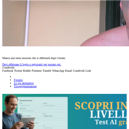
Manca una terza sessione che si effettuerà dopo l'estate.
Devi effettuare il login o registrarti per postare qui.
Condividi:
Facebook
Twitter
Reddit
Pinterest
Tumblr
WhatsApp
Email
Condividi
Link
Forums
Le vie alternative
Tricopigmentazione