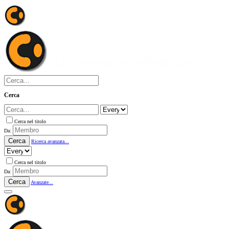
Cerca
Cerca nel titolo
Da:
Cerca
Ricerca avanzata...
Cerca nel titolo
Da:
Cerca
Avanzate...