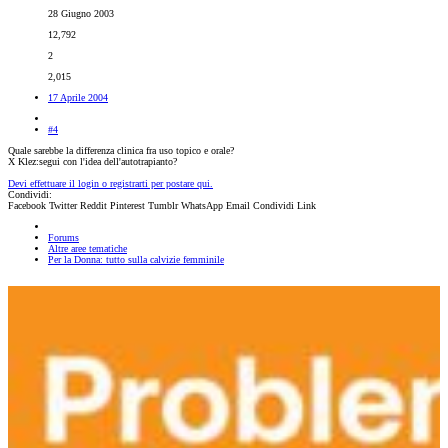
28 Giugno 2003
12,792
2
2,015
17 Aprile 2004
#4
Quale sarebbe la differenza clinica fra uso topico e orale?
X Klez:segui con l'idea dell'autotrapianto?
Devi effettuare il login o registrarti per postare qui.
Condividi:
Facebook
Twitter
Reddit
Pinterest
Tumblr
WhatsApp
Email
Condividi
Link
Forums
Altre aree tematiche
Per la Donna: tutto sulla calvizie femminile