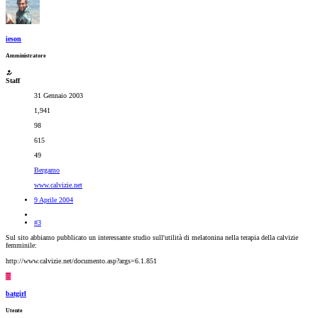
ieson
Amministratore
Staff
31 Gennaio 2003
1,941
98
615
49
Bergamo
www.calvizie.net
9 Aprile 2004
#3
Sul sito abbiamo pubblicato un interessante studio sull'utilità di melatonina nella terapia della calvizie
femminile:
http://www.calvizie.net/documento.asp?args=6.1.851
B
batgirl
Utente