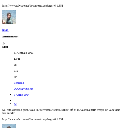
http://www.calvizie.net/documento.asp?args=6.1.851
ieson
Amministratore
Staff
31 Gennaio 2003
1,941
98
615
49
Bergamo
www.calvizie.net
9 Aprile 2004
#2
Sul sito abbiamo pubblicato un interessante studio sull'utilità di melatonina nella terapia della calvizie
femminile:
http://www.calvizie.net/documento.asp?args=6.1.851