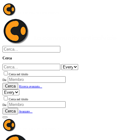
Cerca
Cerca nel titolo
Da:
Cerca
Ricerca avanzata...
Cerca nel titolo
Da:
Cerca
Avanzate...