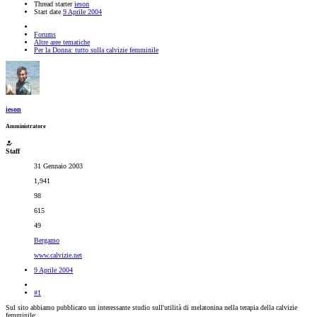
Thread starter
ieson
Start date
9 Aprile 2004
Forums
Altre aree tematiche
Per la Donna: tutto sulla calvizie femminile
ieson
Amministratore
Staff
31 Gennaio 2003
1,941
98
615
49
Bergamo
www.calvizie.net
9 Aprile 2004
#1
Sul sito abbiamo pubblicato un interessante studio sull'utilità di melatonina nella terapia della calvizie
femminile: