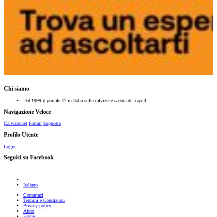
Chi siamo
Dal 1999 il portale #1 in Italia sulla calvizie e caduta dei capelli
Navigazione Veloce
Calvizie.net
Forum
Supporto
Profilo Utente
Login
Seguici su Facebook
Italiano
Contattaci
Termini e Condizioni
Privacy policy
Aiuto
Home