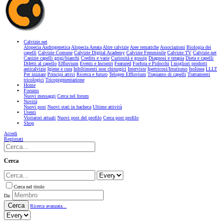
Calvizie.net
Alopecia Androgenetica
Alopecia Areata
Altre calvizie
Aree tematiche
Associazioni
Biologia dei
capelli
Calvizie Comune
Calvizie Digital Academy
Calvizie Femminile
Calvizie TV
Calvizie.net
Canizie capelli grigi/bianchi
Credits e varie
Curiosità e gossip
Diagnosi e terapia
Dieta e capelli
Difetti al capello
Effluvium
Eventi e Incontri
Featured
Forfora e Pidocchi
I migliori prodotti
anticalvizie
Igiene e cura
Infoltimenti non chirurgici
Interviste
Ipertricosi/Irsutismo
Isolinea
LLLT
Per iniziare
Principi attivi
Ricerca e futuro
Telogen Effluvium
Trapianto di capelli
Trattamenti
tricologici
Tricopigmentazione
Home
Forums
Nuovi messaggi
Cerca nel forum
Novità
Nuovi post
Nuovi stati in bacheca
Ultime attività
Utenti
Visitatori attuali
Nuovi post del profilo
Cerca post profilo
Shop
Accedi
Registrati
Cerca
Cerca nel titolo
Da:
Cerca
Ricerca avanzata...