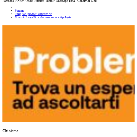
Facebook
Twitter
Reddit
Pinterest
Tumblr
WhatsApp
Email
Condividi
Link
Forums
I migliori prodotti anticalvizie
Minoxidil capelli: a che cosa serve e tipologie
Chi siamo