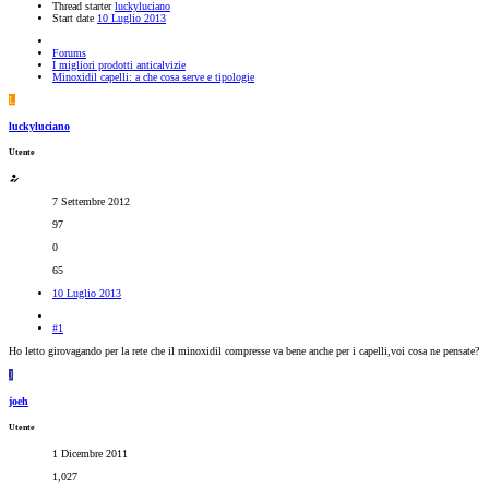
Thread starter
luckyluciano
Start date
10 Luglio 2013
Forums
I migliori prodotti anticalvizie
Minoxidil capelli: a che cosa serve e tipologie
L
luckyluciano
Utente
7 Settembre 2012
97
0
65
10 Luglio 2013
#1
Ho letto girovagando per la rete che il minoxidil compresse va bene anche per i capelli,voi cosa ne pensate?
J
joeh
Utente
1 Dicembre 2011
1,027