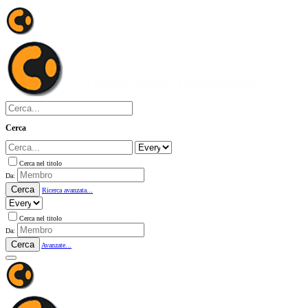
Cerca
Cerca nel titolo
Da:
Cerca
Ricerca avanzata...
Cerca nel titolo
Da:
Cerca
Avanzate...