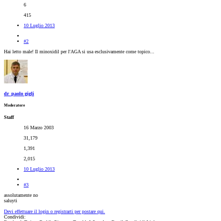
6
415
10 Luglio 2013
#2
Hai letto male! Il minoxidil per l'AGA si usa esclusivamente come topico...
dr_paolo gigli
Moderatore
Staff
16 Marzo 2003
31,179
1,391
2,015
10 Luglio 2013
#3
assolutamente no
saluyti
Devi effettuare il login o registrarti per postare qui.
Condividi: