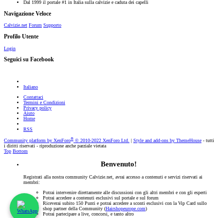
Dal 1999 il portale #1 in Italia sulla calvizie e caduta dei capelli
Navigazione Veloce
Calvizie.net
Forum
Supporto
Profilo Utente
Login
Seguici su Facebook
Italiano
Contattaci
Termini e Condizioni
Privacy policy
Aiuto
Home
RSS
®
Community platform by XenForo
© 2010-2022 XenForo Ltd.
|
Style and add-ons by ThemeHouse
- tutti
i diritti riservati - riproduzione anche parziale vietata
Top
Bottom
Benvenuto!
Registrati alla nostra community Calvizie.net, avrai accesso a contenuti e servizi riservati ai
membri:
Potrai intervenire direttamente alle discussioni con gli altri membri e con gli esperti
Potrai accedere a contenuti esclusivi sul portale e sul forum
Riceverai subito 150 Punti e potrai accedere a sconti esclusivi con la Vip Card sullo
shop partner della Community (
Hairshopeurope.com
)
Potrai partecipare a live, concorsi, e tanto altro