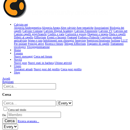
Calvizie.net
Alopecia Androgenetica
Alopecia Areata
Altre calvizie
Aree tematiche
Associazioni
Biologia dei
capelli
Calvizie Comune
Calvizie Digital Academy
Calvizie Femminile
Calvizie TV
Calvizie.net
Canizie capelli grigi/bianchi
Credits e varie
Curiosità e gossip
Diagnosi e terapia
Dieta e capelli
Difetti al capello
Effluvium
Eventi e Incontri
Featured
Forfora e Pidocchi
I migliori prodotti
anticalvizie
Igiene e cura
Infoltimenti non chirurgici
Interviste
Ipertricosi/Irsutismo
Isolinea
LLLT
Per iniziare
Principi attivi
Ricerca e futuro
Telogen Effluvium
Trapianto di capelli
Trattamenti
tricologici
Tricopigmentazione
Home
Forums
Nuovi messaggi
Cerca nel forum
Novità
Nuovi post
Nuovi stati in bacheca
Ultime attività
Utenti
Visitatori attuali
Nuovi post del profilo
Cerca post profilo
Shop
Accedi
Registrati
Cerca
Cerca nel titolo
Da:
Cerca
Ricerca avanzata...