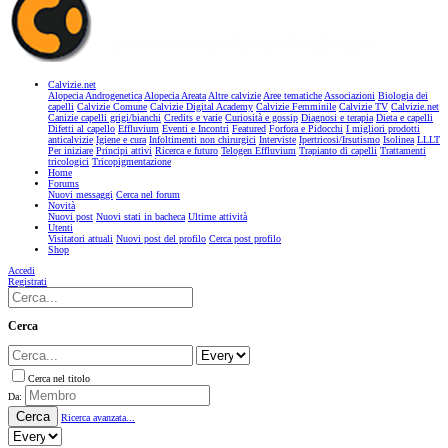
Calvizie.net
Alopecia Androgenetica
Alopecia Areata
Altre calvizie
Aree tematiche
Associazioni
Biologia dei
capelli
Calvizie Comune
Calvizie Digital Academy
Calvizie Femminile
Calvizie TV
Calvizie.net
Canizie capelli grigi/bianchi
Credits e varie
Curiosità e gossip
Diagnosi e terapia
Dieta e capelli
Difetti al capello
Effluvium
Eventi e Incontri
Featured
Forfora e Pidocchi
I migliori prodotti
anticalvizie
Igiene e cura
Infoltimenti non chirurgici
Interviste
Ipertricosi/Irsutismo
Isolinea
LLLT
Per iniziare
Principi attivi
Ricerca e futuro
Telogen Effluvium
Trapianto di capelli
Trattamenti
tricologici
Tricopigmentazione
Home
Forums
Nuovi messaggi
Cerca nel forum
Novità
Nuovi post
Nuovi stati in bacheca
Ultime attività
Utenti
Visitatori attuali
Nuovi post del profilo
Cerca post profilo
Shop
Accedi
Registrati
Cerca
Cerca nel titolo
Da:
Cerca
Ricerca avanzata...