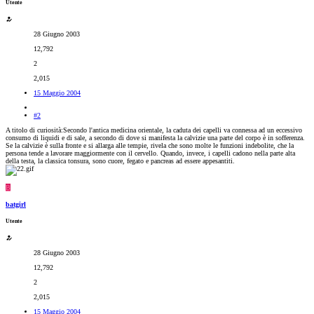
Utente
28 Giugno 2003
12,792
2
2,015
15 Maggio 2004
#2
A titolo di curiosità:Secondo l'antica medicina orientale, la caduta dei capelli va connessa ad un eccessivo
consumo di liquidi e di sale, a secondo di dove si manifesta la calvizie una parte del corpo è in sofferenza.
Se la calvizie è sulla fronte e si allarga alle tempie, rivela che sono molte le funzioni indebolite, che la
persona tende a lavorare maggiormente con il cervello. Quando, invece, i capelli cadono nella parte alta
della testa, la classica tonsura, sono cuore, fegato e pancreas ad essere appesantiti.
B
batgirl
Utente
28 Giugno 2003
12,792
2
2,015
15 Maggio 2004