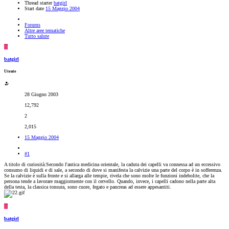
Thread starter
batgirl
Start date
15 Maggio 2004
Forums
Altre aree tematiche
Tutto salute
B
batgirl
Utente
28 Giugno 2003
12,792
2
2,015
15 Maggio 2004
#1
A titolo di curiosità:Secondo l'antica medicina orientale, la caduta dei capelli va connessa ad un eccessivo
consumo di liquidi e di sale, a secondo di dove si manifesta la calvizie una parte del corpo è in sofferenza.
Se la calvizie è sulla fronte e si allarga alle tempie, rivela che sono molte le funzioni indebolite, che la
persona tende a lavorare maggiormente con il cervello. Quando, invece, i capelli cadono nella parte alta
della testa, la classica tonsura, sono cuore, fegato e pancreas ad essere appesantiti.
B
batgirl