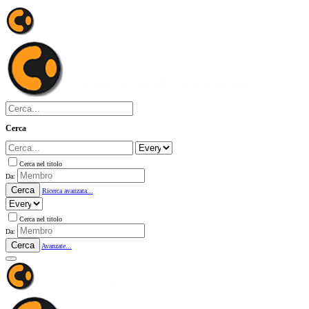
Cerca
Cerca nel titolo
Da:
Cerca
Ricerca avanzata...
Cerca nel titolo
Da:
Cerca
Avanzate...