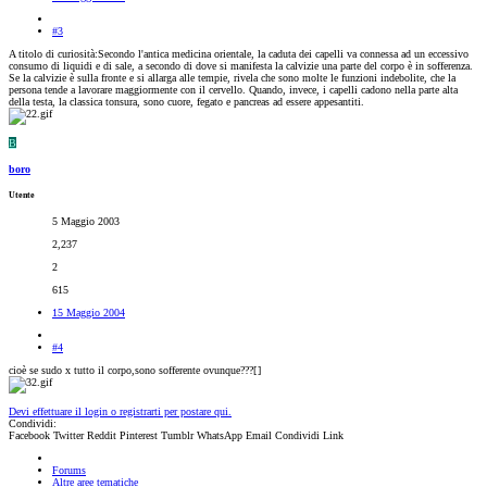
#3
A titolo di curiosità:Secondo l'antica medicina orientale, la caduta dei capelli va connessa ad un eccessivo
consumo di liquidi e di sale, a secondo di dove si manifesta la calvizie una parte del corpo è in sofferenza.
Se la calvizie è sulla fronte e si allarga alle tempie, rivela che sono molte le funzioni indebolite, che la
persona tende a lavorare maggiormente con il cervello. Quando, invece, i capelli cadono nella parte alta
della testa, la classica tonsura, sono cuore, fegato e pancreas ad essere appesantiti.
B
boro
Utente
5 Maggio 2003
2,237
2
615
15 Maggio 2004
#4
cioè se sudo x tutto il corpo,sono sofferente ovunque???[
]
Devi effettuare il login o registrarti per postare qui.
Condividi:
Facebook
Twitter
Reddit
Pinterest
Tumblr
WhatsApp
Email
Condividi
Link
Forums
Altre aree tematiche