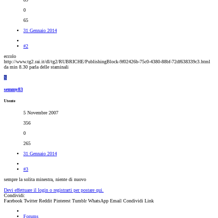
0
65
31 Gennaio 2014
#2
eccolo
http://www.tg2.rai.it/dl/tg2/RUBRICHE/PublishingBlock-9f02426b-75c0-4380-88bf-72df638339c3.html
da min 8.30 parla delle staminali
S
semmy83
Utente
5 Novembre 2007
356
0
265
31 Gennaio 2014
#3
sempre la solita minestra, niente di nuovo
Devi effettuare il login o registrarti per postare qui.
Condividi:
Facebook
Twitter
Reddit
Pinterest
Tumblr
WhatsApp
Email
Condividi
Link
Forums