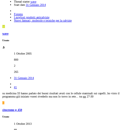
Thread starter
wave
Start date
31 Gennaio 2014
Forums
I migliori prodotti anticalvizie
Nuovi farmaci, molecole e tecniche per la calvizie
W
wave
Utente
1 Ottobre 2005
800
2
265
31 Gennaio 2014
#1
su medicina 33 hanno parlato dei buoni risultati avuti con le cellule staminali sui capelli..ho visto il
programma già iniziato vorrei rivederlo ma non lo trovo in rete... tra gg 27-30
C
citocromo p 450
Utente
1 Ottobre 2013
89