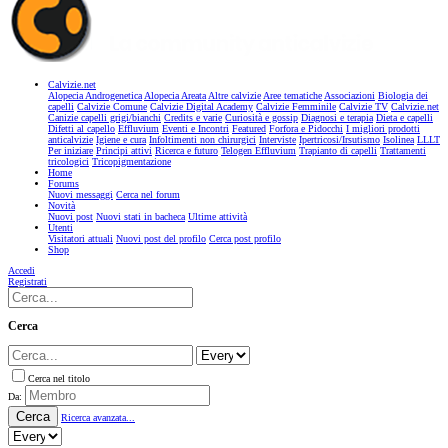
Calvizie.net
Alopecia Androgenetica
Alopecia Areata
Altre calvizie
Aree tematiche
Associazioni
Biologia dei
capelli
Calvizie Comune
Calvizie Digital Academy
Calvizie Femminile
Calvizie TV
Calvizie.net
Canizie capelli grigi/bianchi
Credits e varie
Curiosità e gossip
Diagnosi e terapia
Dieta e capelli
Difetti al capello
Effluvium
Eventi e Incontri
Featured
Forfora e Pidocchi
I migliori prodotti
anticalvizie
Igiene e cura
Infoltimenti non chirurgici
Interviste
Ipertricosi/Irsutismo
Isolinea
LLLT
Per iniziare
Principi attivi
Ricerca e futuro
Telogen Effluvium
Trapianto di capelli
Trattamenti
tricologici
Tricopigmentazione
Home
Forums
Nuovi messaggi
Cerca nel forum
Novità
Nuovi post
Nuovi stati in bacheca
Ultime attività
Utenti
Visitatori attuali
Nuovi post del profilo
Cerca post profilo
Shop
Accedi
Registrati
Cerca
Cerca nel titolo
Da:
Cerca
Ricerca avanzata...