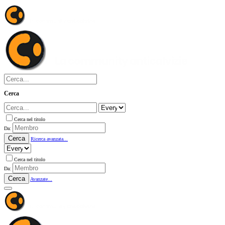
Cerca
Cerca nel titolo
Da:
Cerca
Ricerca avanzata...
Cerca nel titolo
Da:
Cerca
Avanzate...