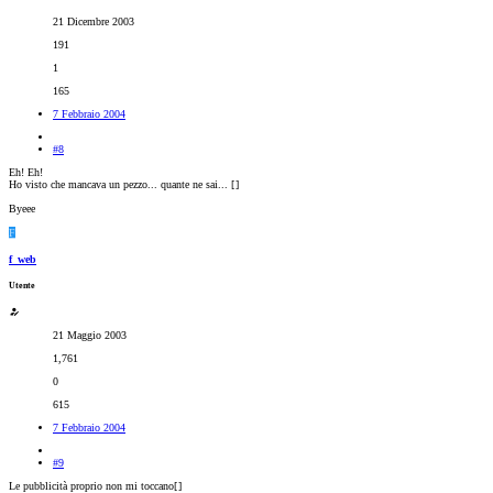
21 Dicembre 2003
191
1
165
7 Febbraio 2004
#8
Eh! Eh!
Ho visto che mancava un pezzo... quante ne sai... [
]
Byeee
F
f_web
Utente
21 Maggio 2003
1,761
0
615
7 Febbraio 2004
#9
Le pubblicità proprio non mi toccano[
]