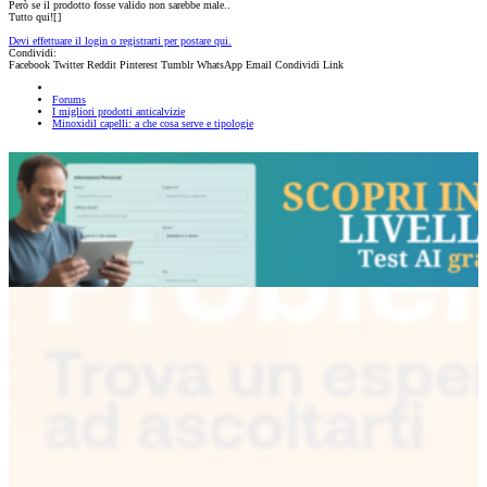
Però se il prodotto fosse valido non sarebbe male..
Tutto qui![
]
Devi effettuare il login o registrarti per postare qui.
Condividi:
Facebook
Twitter
Reddit
Pinterest
Tumblr
WhatsApp
Email
Condividi
Link
Forums
I migliori prodotti anticalvizie
Minoxidil capelli: a che cosa serve e tipologie