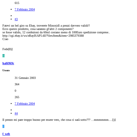
615
7 Febbraio 2004
#3
Fatevi un bel giro su Ebay, troverete Minoxidl a prezzi davvero validi!!
Ecco questo prodotto, cosa saranno gl'altri 2 componenti?
se fosse valido, 12 confezioni da 60ml costano meno di 100Euro spedizione comprese..
http://cgi.ebay.it/ws/eBayISAPI.dll?ViewItem&item=2985379388
Ciao
Fede[8)]
H
hal6969c
Utente
31 Gennaio 2003
364
0
265
7 Febbraio 2004
#4
Il prezzo mi pare troppo buono per essere vero, che cosa ci sarà sotto??? ...mmmmmm....[|)]
F
f_web