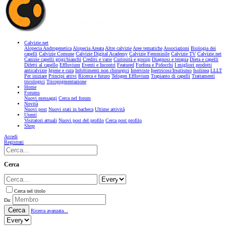
Calvizie.net
Alopecia Androgenetica
Alopecia Areata
Altre calvizie
Aree tematiche
Associazioni
Biologia dei
capelli
Calvizie Comune
Calvizie Digital Academy
Calvizie Femminile
Calvizie TV
Calvizie.net
Canizie capelli grigi/bianchi
Credits e varie
Curiosità e gossip
Diagnosi e terapia
Dieta e capelli
Difetti al capello
Effluvium
Eventi e Incontri
Featured
Forfora e Pidocchi
I migliori prodotti
anticalvizie
Igiene e cura
Infoltimenti non chirurgici
Interviste
Ipertricosi/Irsutismo
Isolinea
LLLT
Per iniziare
Principi attivi
Ricerca e futuro
Telogen Effluvium
Trapianto di capelli
Trattamenti
tricologici
Tricopigmentazione
Home
Forums
Nuovi messaggi
Cerca nel forum
Novità
Nuovi post
Nuovi stati in bacheca
Ultime attività
Utenti
Visitatori attuali
Nuovi post del profilo
Cerca post profilo
Shop
Accedi
Registrati
Cerca
Cerca nel titolo
Da:
Cerca
Ricerca avanzata...