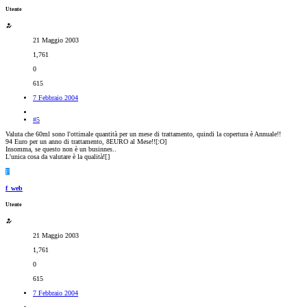
Utente
21 Maggio 2003
1,761
0
615
7 Febbraio 2004
#5
Valuta che 60ml sono l'ottimale quantità per un mese di trattamento, quindi la copertura è Annuale!!
94 Euro per un anno di trattamento, 8EURO al Mese!![:O]
Insomma, se questo non è un businnes..
L'unica cosa da valutare è la qualità![
]
F
f_web
Utente
21 Maggio 2003
1,761
0
615
7 Febbraio 2004