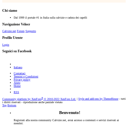
Chi siamo
Dal 1999 il portale #1 in Italia sulla calvizie e caduta dei capelli
Navigazione Veloce
Calvizie.net
Forum
Supporto
Profilo Utente
Login
Seguici su Facebook
Italiano
Contattaci
Termini e Condizioni
Privacy policy
Aiuto
Home
RSS
®
Community platform by XenForo
© 2010-2022 XenForo Ltd.
|
Style and add-ons by ThemeHouse
- tutti
i diritti riservati - riproduzione anche parziale vietata
Top
Bottom
Benvenuto!
Registrati alla nostra community Calvizie.net, avrai accesso a contenuti e servizi riservati ai
membri: