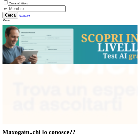
Cerca nel titolo
Da:
Cerca
Avanzate...
Menu
Maxogain..chi lo conosce??