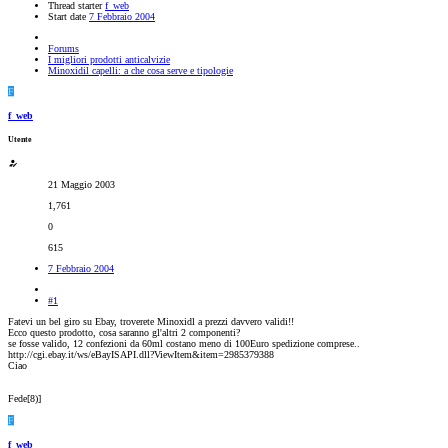
Thread starter
f_web
Start date
7 Febbraio 2004
Forums
I migliori prodotti anticalvizie
Minoxidil capelli: a che cosa serve e tipologie
F
f_web
Utente
21 Maggio 2003
1,761
0
615
7 Febbraio 2004
#1
Fatevi un bel giro su Ebay, troverete Minoxidl a prezzi davvero validi!!
Ecco questo prodotto, cosa saranno gl'altri 2 componenti?
se fosse valido, 12 confezioni da 60ml costano meno di 100Euro spedizione comprese..
http://cgi.ebay.it/ws/eBayISAPI.dll?ViewItem&item=2985379388
Ciao
Fede[8)]
F
f_web