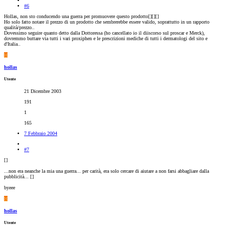
#6
Hollas, non sto conducendo una guerra per promuovere questo prodotto[
][
][
]
Ho solo fatto notare il prezzo di un prodotto che sembrerebbe essere valido, soprattutto in un rapporto
qualità/prezzo..
Dovessimo seguire quanto detto dalla Dottoressa (ho cancellato io il diiscorso sul proscar e Merck),
dovremmo buttare via tutti i vari proxiphen e le prescrizioni mediche di tutti i dermatologi del sito e
d'Italia..
H
hollas
Utente
21 Dicembre 2003
191
1
165
7 Febbraio 2004
#7
[
]
...non era neanche la mia una guerra... per carità, era solo cercare di aiutare a non farsi abbagliare dalla
pubblicità... [
]
byeee
H
hollas
Utente