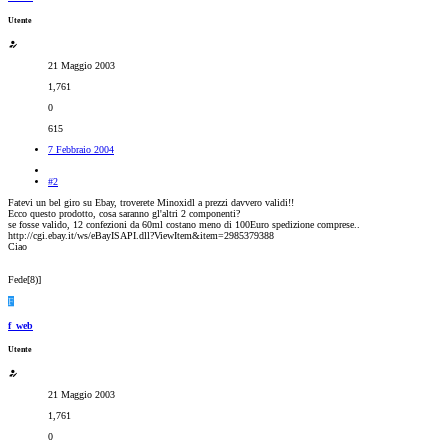
Utente
21 Maggio 2003
1,761
0
615
7 Febbraio 2004
#2
Fatevi un bel giro su Ebay, troverete Minoxidl a prezzi davvero validi!!
Ecco questo prodotto, cosa saranno gl'altri 2 componenti?
se fosse valido, 12 confezioni da 60ml costano meno di 100Euro spedizione comprese..
http://cgi.ebay.it/ws/eBayISAPI.dll?ViewItem&item=2985379388
Ciao
Fede[8)]
F
f_web
Utente
21 Maggio 2003
1,761
0