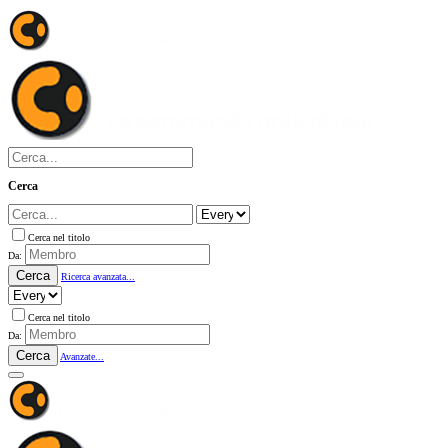
Cerca
Cerca nel titolo
Da:
Cerca
Ricerca avanzata...
Cerca nel titolo
Da:
Cerca
Avanzate...