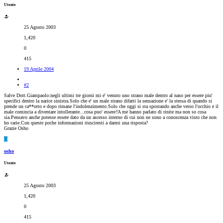
Utente
25 Agosto 2003
1,420
0
415
19 Aprile 2004
#2
Salve Dott.Giampaolo:negli ultimi tre giorni mi e' venuto uno strano male dentro al naso per essere piu'
specifici dentro la narice sinistra.Solo che e' un male strano difatti la sensazione e' la stessa di quando si
prende un ca**otto e dopo rimane l'indolenzimento.Solo che oggi si sta spostando anche verso l'occhio e il
male comincia a diventare intollerante...cosa puo' essere?A me hanno parlato di rinite ma non so cosa
sia.Pensavo anche potesse essere dato da un ascesso interno di cui non ne sono a conoscenza visto che non
ho carie.Con queste poche informazioni riusciresti a darmi una risposta?
Grazie Osho
O
osho
Utente
25 Agosto 2003
1,420
0
415