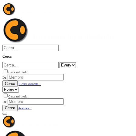
Cerca
Cerca nel titolo
Da:
Cerca
Ricerca avanzata...
Cerca nel titolo
Da:
Cerca
Avanzate...