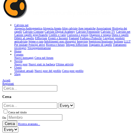
Calvizie.net
Alopecia Androgenetica
Alopecia Areata
Altre calvizie
Aree tematiche
Associazioni
Biologia dei
capelli
Calvizie Comune
Calvizie Digital Academy
Calvizie Femminile
Calvizie TV
Calvizie.net
Canizie capelli grigi/bianchi
Credits e varie
Curiosità e gossip
Diagnosi e terapia
Dieta e capelli
Difetti al capello
Effluvium
Eventi e Incontri
Featured
Forfora e Pidocchi
I migliori prodotti
anticalvizie
Igiene e cura
Infoltimenti non chirurgici
Interviste
Ipertricosi/Irsutismo
Isolinea
LLLT
Per iniziare
Principi attivi
Ricerca e futuro
Telogen Effluvium
Trapianto di capelli
Trattamenti
tricologici
Tricopigmentazione
Home
Forums
Nuovi messaggi
Cerca nel forum
Novità
Nuovi post
Nuovi stati in bacheca
Ultime attività
Utenti
Visitatori attuali
Nuovi post del profilo
Cerca post profilo
Shop
Accedi
Registrati
Cerca
Cerca nel titolo
Da:
Cerca
Ricerca avanzata...