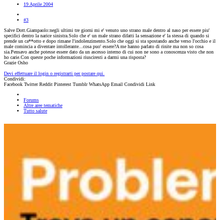
19 Aprile 2004
#3
Salve Dott.Giampaolo:negli ultimi tre giorni mi e' venuto uno strano male dentro al naso per essere piu'
specifici dentro la narice sinistra.Solo che e' un male strano difatti la sensazione e' la stessa di quando si
prende un ca**otto e dopo rimane l'indolenzimento.Solo che oggi si sta spostando anche verso l'occhio e il
male comincia a diventare intollerante...cosa puo' essere?A me hanno parlato di rinite ma non so cosa
sia.Pensavo anche potesse essere dato da un ascesso interno di cui non ne sono a conoscenza visto che non
ho carie.Con queste poche informazioni riusciresti a darmi una risposta?
Grazie Osho
Devi effettuare il login o registrarti per postare qui.
Condividi:
Facebook
Twitter
Reddit
Pinterest
Tumblr
WhatsApp
Email
Condividi
Link
Forums
Altre aree tematiche
Tutto salute