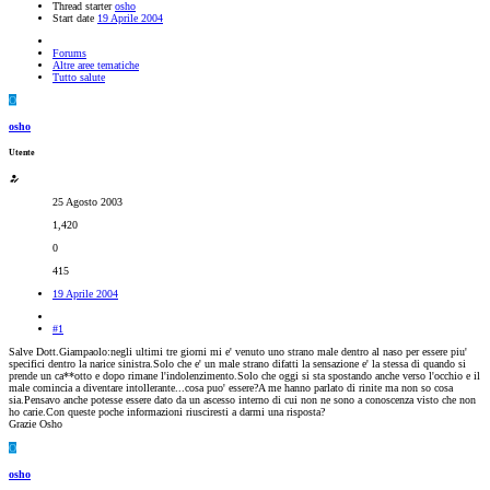
Thread starter
osho
Start date
19 Aprile 2004
Forums
Altre aree tematiche
Tutto salute
O
osho
Utente
25 Agosto 2003
1,420
0
415
19 Aprile 2004
#1
Salve Dott.Giampaolo:negli ultimi tre giorni mi e' venuto uno strano male dentro al naso per essere piu'
specifici dentro la narice sinistra.Solo che e' un male strano difatti la sensazione e' la stessa di quando si
prende un ca**otto e dopo rimane l'indolenzimento.Solo che oggi si sta spostando anche verso l'occhio e il
male comincia a diventare intollerante...cosa puo' essere?A me hanno parlato di rinite ma non so cosa
sia.Pensavo anche potesse essere dato da un ascesso interno di cui non ne sono a conoscenza visto che non
ho carie.Con queste poche informazioni riusciresti a darmi una risposta?
Grazie Osho
O
osho