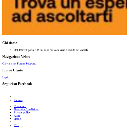
Chi siamo
Dal 1999 il portale #1 in Italia sulla calvizie e caduta dei capelli
Navigazione Veloce
Calvizie.net
Forum
Supporto
Profilo Utente
Login
Seguici su Facebook
Italiano
Contattaci
Termini e Condizioni
Privacy policy
Aiuto
Home
RSS