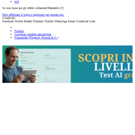
#19
Se non fosse per gli effetti collaterali!Maledetti.[
!]
Devi effettuare il login o registrarti per postare qui.
Condividi:
Facebook
Twitter
Reddit
Pinterest
Tumblr
WhatsApp
Email
Condividi
Link
Forums
I migliori prodotti anticalvizie
Finasteride (Propecia, Proscar & C.)