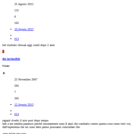
25 Agosto 2012
131
0
165
10 Agosto 2013
#13
bel risultato chissaà oggi comè dopo 2 anni
T
the invincible
Utente
23 Novembre 2007
595
7
265
12 Agosto 2013
#14
ragazzi rivedo il mio post dopo tempo
beh a me sembra pazzesco perchè sinceramente sono 8 anni che combatto contro questa cosa come tutti voi,
dall'esperienza che mi sono fatto penso possiamo concordare che:
-non esiste una cura