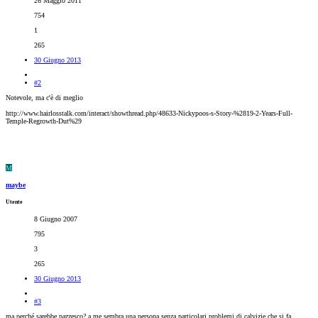
26 Maggio 2011
754
1
265
30 Giugno 2013
#2
Notevole, ma c'è di meglio
http://www.hairlosstalk.com/interact/showthread.php/48633-Nickypoos-s-Story-%2819-2-Years-Full-
Temple-Regrowth-Dut%29
M
maybe
Utente
8 Giugno 2007
795
3
265
30 Giugno 2013
#3
ma perché sarebbe pazzesco? a me sembra una persona senza particolari problemi di calvizie che si fa