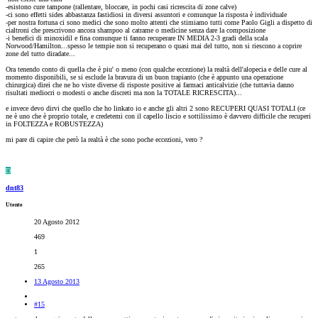
-esistono cure tampone (rallentare, bloccare, in pochi casi ricrescita di zone calve)
-ci sono effetti sides abbastanza fastidiosi in diversi assuntori e comunque la risposta è individuale
-per nostra fortuna ci sono medici che sono molto attenti che stimiamo tutti come Paolo Gigli a dispetto di
cialtroni che prescrivono ancora shampoo al catrame o medicine senza dare la composizione
-i benefici di minoxidil e fina comunque ti fanno recuperare IN MEDIA 2-3 gradi della scala
Norwood/Hamilton...spesso le tempie non si recuperano o quasi mai del tutto, non si riescono a coprire
zone del tutto diradate...
Ora tenendo conto di quella che è piu' o meno (con qualche eccezione) la realtà dell'alopecia e delle cure al
momento disponibili, se si esclude la bravura di un buon trapianto (che è appunto una operazione
chirurgica) direi che ne ho viste diverse di risposte positive ai farmaci anticalvizie (che tuttavia danno
risultati mediocri o modesti o anche discreti ma non la TOTALE RICRESCITA)...
e invece devo dirvi che quello che ho linkato io e anche gli altri 2 sono RECUPERI QUASI TOTALI (ce
ne è uno che è proprio totale, e credetemi con il capello liscio e sottilissimo è davvero difficile che recuperi
in FOLTEZZA e ROBUSTEZZA)
mi pare di capire che però la realtà è che sono poche eccezioni, vero ?
D
dnt83
Utente
20 Agosto 2012
469
1
265
13 Agosto 2013
#15