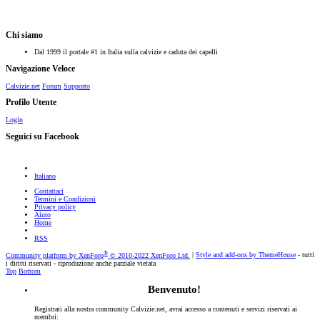
Chi siamo
Dal 1999 il portale #1 in Italia sulla calvizie e caduta dei capelli
Navigazione Veloce
Calvizie.net
Forum
Supporto
Profilo Utente
Login
Seguici su Facebook
Italiano
Contattaci
Termini e Condizioni
Privacy policy
Aiuto
Home
RSS
®
Community platform by XenForo
© 2010-2022 XenForo Ltd.
|
Style and add-ons by ThemeHouse
- tutti
i diritti riservati - riproduzione anche parziale vietata
Top
Bottom
Benvenuto!
Registrati alla nostra community Calvizie.net, avrai accesso a contenuti e servizi riservati ai
membri: