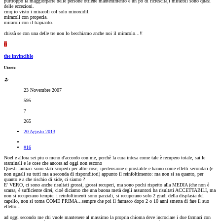
purtroppo la maggiorparte delle persone ottiene mantenimento e un po di ricrescita,i miracoli sono quasi
delle eccezioni.
cmq io visto i miracoli col solo minoxidil.
miracoli con propecia.
miracoli con il trapianto.
chissà se con una delle tre non lo becchiamo anche noi il miracolo...!!
T
the invincible
Utente
23 Novembre 2007
595
7
265
20 Agosto 2013
#16
Noel e allora sei piu o meno d'accordo con me, perchè la cura intesa come tale è recupero totale, sai le
staminali e le cose che ancora ad oggi non escono
Questi farmaci sono stati scoperti per altre cose, ipertensione e prostatite e hanno come effetti secondari (e
non uguali su tutti ma a seconda di risponditori) appunto il reinfoltimento: ma non si sa quanto, per
quanto e a che rischio di side, ci siamo ?
E' VERO, ci sono anche risultati grossi, grossi recuperi, ma sono pochi rispetto alla MEDIA (che non è
scarsa, è sufficiente direi, cioè diciamo che una buona metà degli assuntori ha risultati ACCETTABILI, ma
non si recuperano tempie, i reinfoltimenti sono parziali, si recuperano solo 2 gradi della displasia del
capello, non si torna COME PRIMA...sempre che poi il farmaco dopo 2 o 10 anni smetta di fare il suo
effetto...
ad oggi secondo me chi vuole mantenere al massimo la propria chioma deve incrociare i due farmaci con