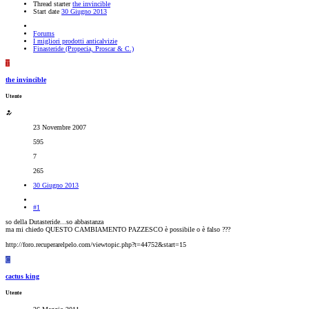
Thread starter
the invincible
Start date
30 Giugno 2013
Forums
I migliori prodotti anticalvizie
Finasteride (Propecia, Proscar & C.)
T
the invincible
Utente
23 Novembre 2007
595
7
265
30 Giugno 2013
#1
so della Dutasteride...so abbastanza
ma mi chiedo QUESTO CAMBIAMENTO PAZZESCO è possibile o è falso ???
http://foro.recuperarelpelo.com/viewtopic.php?t=44752&start=15
C
cactus king
Utente