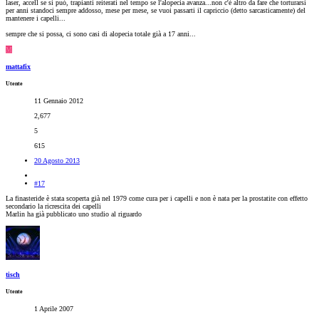
laser, accell se si può, trapianti reiterati nel tempo se l'alopecia avanza...non c'è altro da fare che torturarsi
per anni standoci sempre addosso, mese per mese, se vuoi passarti il capriccio (detto sarcasticamente) del
mantenere i capelli...
sempre che si possa, ci sono casi di alopecia totale già a 17 anni...
M
mattafix
Utente
11 Gennaio 2012
2,677
5
615
20 Agosto 2013
#17
La finasteride è stata scoperta già nel 1979 come cura per i capelli e non è nata per la prostatite con effetto
secondario la ricrescita dei capelli
Marlin ha già pubblicato uno studio al riguardo
tisch
Utente
1 Aprile 2007