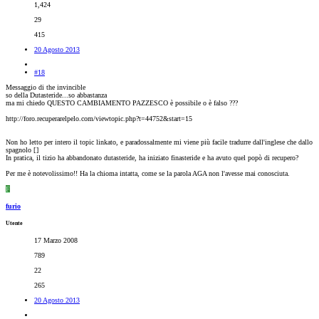
1,424
29
415
20 Agosto 2013
#18
Messaggio di the invincible
so della Dutasteride...so abbastanza
ma mi chiedo QUESTO CAMBIAMENTO PAZZESCO è possibile o è falso ???
http://foro.recuperarelpelo.com/viewtopic.php?t=44752&start=15
Non ho letto per intero il topic linkato, e paradossalmente mi viene più facile tradurre dall'inglese che dallo
spagnolo [
]
In pratica, il tizio ha abbandonato dutasteride, ha iniziato finasteride e ha avuto quel popò di recupero?
Per me è notevolissimo!! Ha la chioma intatta, come se la parola AGA non l'avesse mai conosciuta.
F
furio
Utente
17 Marzo 2008
789
22
265
20 Agosto 2013