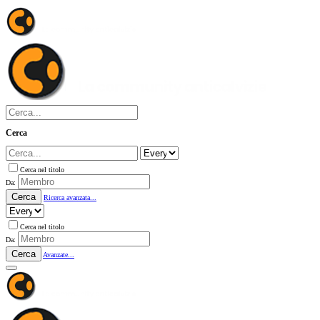
Cerca
Cerca nel titolo
Da:
Cerca
Ricerca avanzata...
Cerca nel titolo
Da:
Cerca
Avanzate...