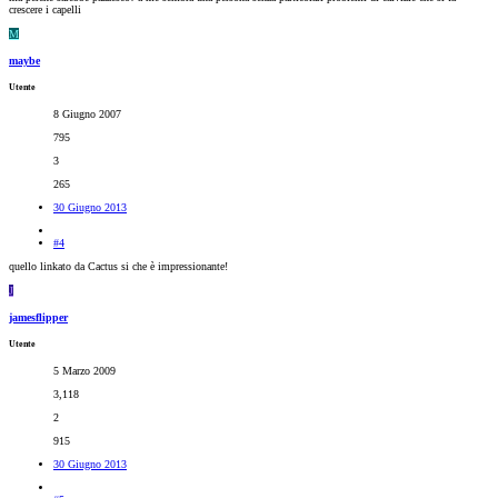
crescere i capelli
M
maybe
Utente
8 Giugno 2007
795
3
265
30 Giugno 2013
#4
quello linkato da Cactus si che è impressionante!
J
jamesflipper
Utente
5 Marzo 2009
3,118
2
915
30 Giugno 2013