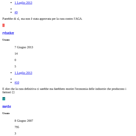
1 Luglio 2013
#9
Parrebbe di sì, ma non è stata approvata per la cura contro l'AGA.
R
rybacker
Utente
7 Giugno 2013
14
0
5
1 Luglio 2013
#10
E dire che la cura definitiva ci sarebbe ma farebbero morire l'economia delle industrie che producono i
farmaci [
]
M
maybe
Utente
8 Giugno 2007
795
3