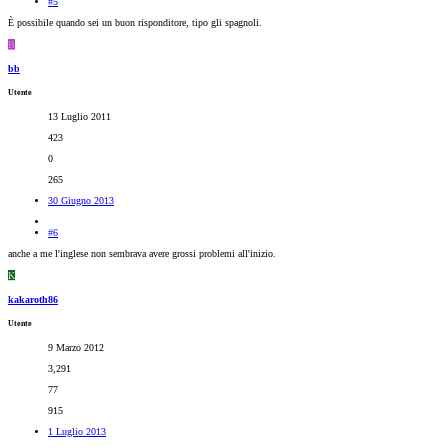
#5
È possibile quando sei un buon risponditore, tipo gli spagnoli.
B
bb
Utente
13 Luglio 2011
423
0
265
30 Giugno 2013
#6
anche a me l'inglese non sembrava avere grossi problemi all'inizio.
K
kakaroth86
Utente
9 Marzo 2012
3,291
77
915
1 Luglio 2013