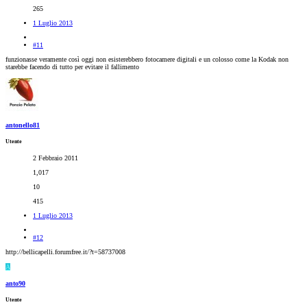
265
1 Luglio 2013
#11
funzionasse veramente così oggi non esisterebbero fotocamere digitali e un colosso come la Kodak non
starebbe facendo di tutto per evitare il fallimento
antonello81
Utente
2 Febbraio 2011
1,017
10
415
1 Luglio 2013
#12
http://bellicapelli.forumfree.it/?t=58737008
A
anto90
Utente