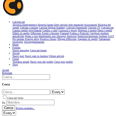
Calvizie.net
Alopecia Androgenetica
Alopecia Areata
Altre calvizie
Aree tematiche
Associazioni
Biologia dei
capelli
Calvizie Comune
Calvizie Digital Academy
Calvizie Femminile
Calvizie TV
Calvizie.net
Canizie capelli grigi/bianchi
Credits e varie
Curiosità e gossip
Diagnosi e terapia
Dieta e capelli
Difetti al capello
Effluvium
Eventi e Incontri
Featured
Forfora e Pidocchi
I migliori prodotti
anticalvizie
Igiene e cura
Infoltimenti non chirurgici
Interviste
Ipertricosi/Irsutismo
Isolinea
LLLT
Per iniziare
Principi attivi
Ricerca e futuro
Telogen Effluvium
Trapianto di capelli
Trattamenti
tricologici
Tricopigmentazione
Home
Forums
Nuovi messaggi
Cerca nel forum
Novità
Nuovi post
Nuovi stati in bacheca
Ultime attività
Utenti
Visitatori attuali
Nuovi post del profilo
Cerca post profilo
Shop
Accedi
Registrati
Cerca
Cerca nel titolo
Da:
Cerca
Ricerca avanzata...