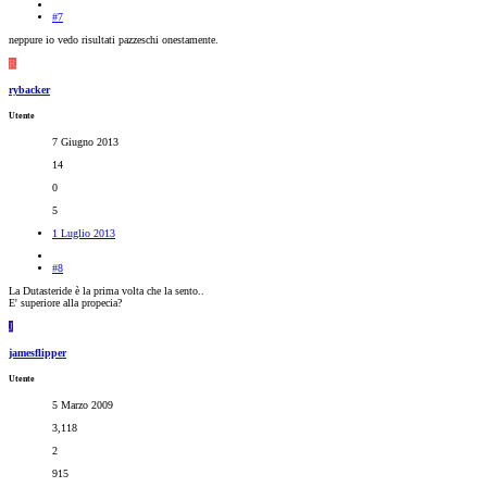
#7
neppure io vedo risultati pazzeschi onestamente.
R
rybacker
Utente
7 Giugno 2013
14
0
5
1 Luglio 2013
#8
La Dutasteride è la prima volta che la sento..
E' superiore alla propecia?
J
jamesflipper
Utente
5 Marzo 2009
3,118
2
915