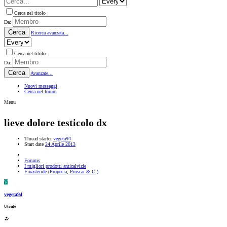
Cerca nel titolo
Da:
Cerca
Ricerca avanzata...
Cerca nel titolo
Da:
Cerca
Avanzate...
Nuovi messaggi
Cerca nel forum
Menu
lieve dolore testicolo dx
Thread starter
vegeta94
Start date
24 Aprile 2013
Forums
I migliori prodotti anticalvizie
Finasteride (Propecia, Proscar & C.)
V
vegeta94
Utente