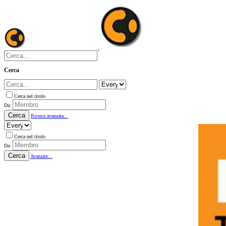
Cerca
Cerca nel titolo
Da:
Cerca
Ricerca avanzata...
Cerca nel titolo
Da:
Cerca
Avanzate...