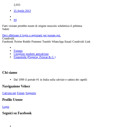
2,015
25 Aprile 2013
#4
Fatti visitare pitrebbe essere di otigine muscolo scheletrica il prblema
Saluti
Devi effettuare il login o registrarti per postare qui.
Condividi:
Facebook
Twitter
Reddit
Pinterest
Tumblr
WhatsApp
Email
Condividi
Link
Forums
I migliori prodotti anticalvizie
Finasteride (Propecia, Proscar & C.)
Chi siamo
Dal 1999 il portale #1 in Italia sulla calvizie e caduta dei capelli
Navigazione Veloce
Calvizie.net
Forum
Supporto
Profilo Utente
Login
Seguici su Facebook