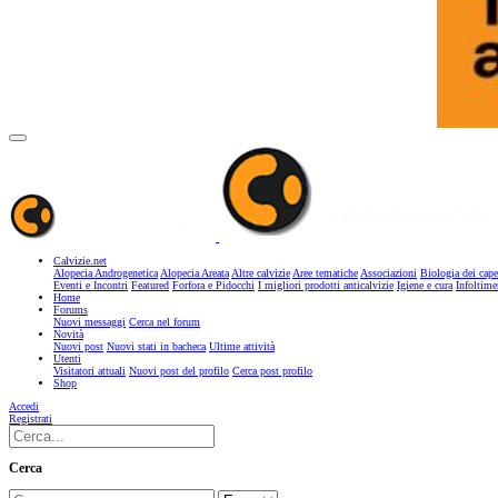
Calvizie.net
Alopecia Androgenetica
Alopecia Areata
Altre calvizie
Aree tematiche
Associazioni
Biologia dei cape
Eventi e Incontri
Featured
Forfora e Pidocchi
I migliori prodotti anticalvizie
Igiene e cura
Infoltime
Home
Forums
Nuovi messaggi
Cerca nel forum
Novità
Nuovi post
Nuovi stati in bacheca
Ultime attività
Utenti
Visitatori attuali
Nuovi post del profilo
Cerca post profilo
Shop
Accedi
Registrati
Cerca