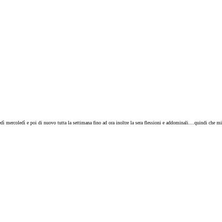
tedì mercoledì e poi di nuovo tutta la settimana fino ad ora inoltre la sera flessioni e addominali....quindi che mi