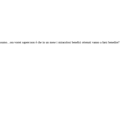
'assumo...ora vorrei sapere:non è che in un mese i miracolosi benefici ottenuti vanno a farsi benedire?