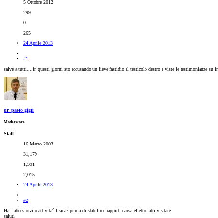
5 Ottobre 2012
299
0
265
24 Aprile 2013
#1
salve a tutti....in questi giorni sto accusando un lieve fastidio al testicolo destro e viste le testimonianze s
dr_paolo gigli
Moderatore
Staff
16 Marzo 2003
31,179
1,391
2,015
24 Aprile 2013
#2
Hai fatto sforzi o attivita'ì fisica? prima di stabiliree rappirti causa effetto fatti visitare
saluti