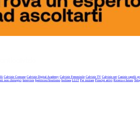
lli
Calvizie Comune
Calvizie Digital Academy
Calvizie Femminile
Calvizie TV
Calvizie.net
Canizie capelli gr
nti non chirurgici
Interviste
Ipertricosi/Irsutismo
Isolinea
LLLT
Per iniziare
Principi attivi
Ricerca e futuro
Telo