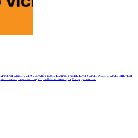
igi/bianchi
Credits e varie
Curiosità e gossip
Diagnosi e terapia
Dieta e capelli
Difetti al capello
Effluvium
gen Effluvium
Trapianto di capelli
Trattamenti tricologici
Tricopigmentazione