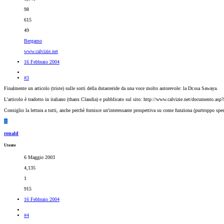
98
615
49
Bergamo
www.calvizie.net
16 Febbraio 2004
#3
Finalmente un articolo (triste) sulle sorti della dutasteride da una voce molto autorevole: la Dr.ssa Sawaya.
L'articolo è tradotto in italiano (thanx Claudia) e pubblicato sul sito: http://www.calvizie.net/documento.asp
Consiglio la lettura a tutti, anche perchè fornisce un'interessante prospettiva su come funziona (purtroppo spes
R
ronald
Utente
6 Maggio 2003
4,135
1
915
16 Febbraio 2004
#4