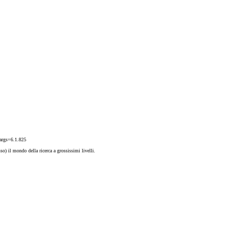
?args=6.1.825
so) il mondo della ricerca a grossissimi livelli.