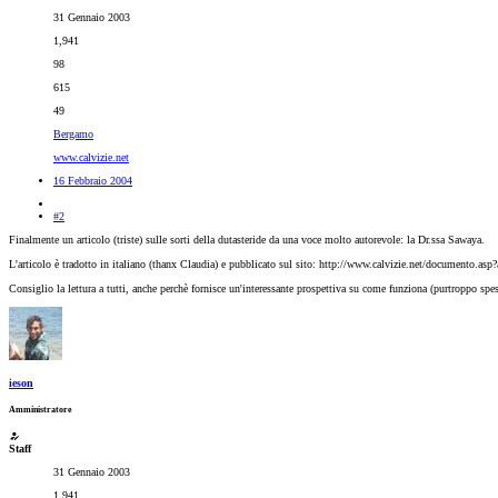
31 Gennaio 2003
1,941
98
615
49
Bergamo
www.calvizie.net
16 Febbraio 2004
#2
Finalmente un articolo (triste) sulle sorti della dutasteride da una voce molto autorevole: la Dr.ssa Sawaya.
L'articolo è tradotto in italiano (thanx Claudia) e pubblicato sul sito: http://www.calvizie.net/documento.asp
Consiglio la lettura a tutti, anche perchè fornisce un'interessante prospettiva su come funziona (purtroppo spes
ieson
Amministratore
Staff
31 Gennaio 2003
1,941