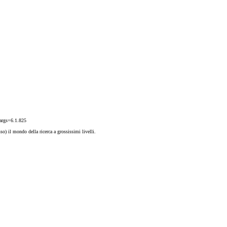
?args=6.1.825
so) il mondo della ricerca a grossissimi livelli.