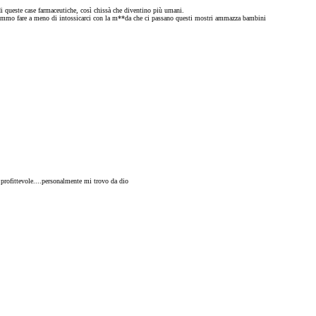
i queste case farmaceutiche, così chissà che diventino più umani.
otremmo fare a meno di intossicarci con la m**da che ci passano questi mostri ammazza bambini
 profittevole....personalmente mi trovo da dio