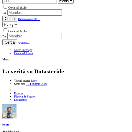
Cerca nel titolo
Da:
Cerca
Ricerca avanzata...
Cerca nel titolo
Da:
Cerca
Avanzate...
Nuovi messaggi
Cerca nel forum
Menu
La verità su Dutasteride
Thread starter
ieson
Start date
16 Febbraio 2004
Forums
Ricerca & Futuro
Dutasteride
ieson
Amministratore