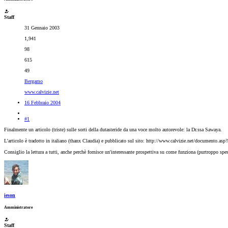
Staff
31 Gennaio 2003
1,941
98
615
49
Bergamo
www.calvizie.net
16 Febbraio 2004
#1
Finalmente un articolo (triste) sulle sorti della dutasteride da una voce molto autorevole: la Dr.ssa Sawaya.
L'articolo è tradotto in italiano (thanx Claudia) e pubblicato sul sito: http://www.calvizie.net/documento.asp
Consiglio la lettura a tutti, anche perchè fornisce un'interessante prospettiva su come funziona (purtroppo spes
ieson
Amministratore
Staff