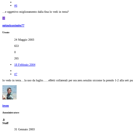
#6
...e oggettivo miglioramento dalla fina lo vedi in testa?
M
mitzukunimito77
Utente
24 Maggio 2003
653
0
265
18 Febbraio 2004
#7
lo vedo in testa....la uso da luglio......effetti collaterali per ora zero.sexulm siccome la prendo 1-2 alla sett p
ieson
Amministratore
Staff
31 Gennaio 2003