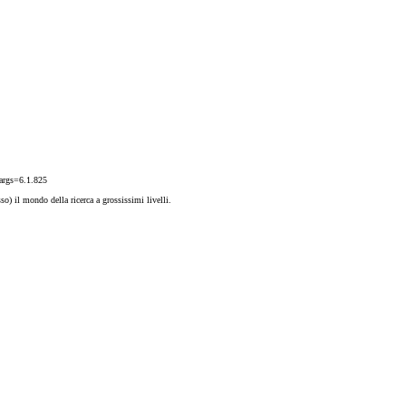
?args=6.1.825
so) il mondo della ricerca a grossissimi livelli.