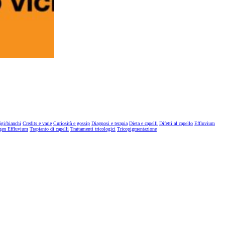
igi/bianchi
Credits e varie
Curiosità e gossip
Diagnosi e terapia
Dieta e capelli
Difetti al capello
Effluvium
gen Effluvium
Trapianto di capelli
Trattamenti tricologici
Tricopigmentazione