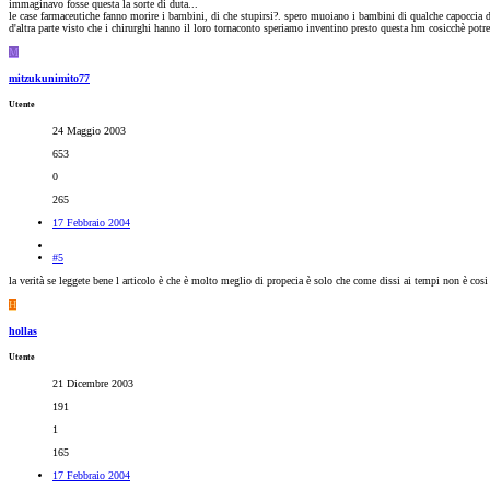
immaginavo fosse questa la sorte di duta...
le case farmaceutiche fanno morire i bambini, di che stupirsi?. spero muoiano i bambini di qualche capoccia d
d'altra parte visto che i chirurghi hanno il loro tornaconto speriamo inventino presto questa hm cosicchè p
M
mitzukunimito77
Utente
24 Maggio 2003
653
0
265
17 Febbraio 2004
#5
la verità se leggete bene l articolo è che è molto meglio di propecia è solo che come dissi ai tempi non è cosi
H
hollas
Utente
21 Dicembre 2003
191
1
165
17 Febbraio 2004