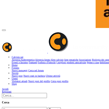
Calvizie.net
Alopecia Androgenetica
Alopecia Areata
Altre calvizie
Aree tematiche
Associazioni
Biologia dei cape
Eventi e Incontri
Featured
Forfora e Pidocchi
I migliori prodotti anticalvizie
Igiene e cura
Infoltime
Home
Forums
Nuovi messaggi
Cerca nel forum
Novità
Nuovi post
Nuovi stati in bacheca
Ultime attività
Utenti
Visitatori attuali
Nuovi post del profilo
Cerca post profilo
Shop
Accedi
Registrati
Cerca