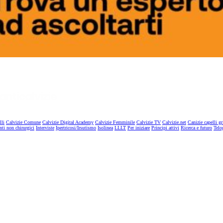
lli
Calvizie Comune
Calvizie Digital Academy
Calvizie Femminile
Calvizie TV
Calvizie.net
Canizie capelli gr
nti non chirurgici
Interviste
Ipertricosi/Irsutismo
Isolinea
LLLT
Per iniziare
Principi attivi
Ricerca e futuro
Telo