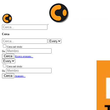
Cerca
Cerca nel titolo
Da:
Cerca
Ricerca avanzata...
Cerca nel titolo
Da:
Cerca
Avanzate...