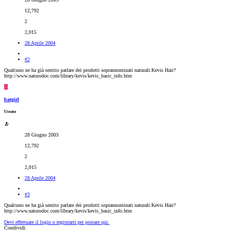
12,792
2
2,015
28 Aprile 2004
#2
Qualcuno ne ha già sentito parlare dei prodotti soprannominati naturali:Kevis Hair?
http://www.naturodoc.com/library/kevis/kevis_basic_info.htm
B
batgirl
Utente
28 Giugno 2003
12,792
2
2,015
28 Aprile 2004
#3
Qualcuno ne ha già sentito parlare dei prodotti soprannominati naturali:Kevis Hair?
http://www.naturodoc.com/library/kevis/kevis_basic_info.htm
Devi effettuare il login o registrarti per postare qui.
Condividi: