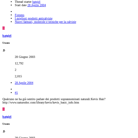
Thread starter
batgirl
Start date
28 Aprile 2004
Forums
I migliori prodotti anticalvizie
Nuovi farmaci, molecole e tecniche per la calvizie
B
batgirl
Utente
28 Giugno 2003
12,792
2
2,015
28 Aprile 2004
#1
Qualcuno ne ha già sentito parlare dei prodotti soprannominati naturali:Kevis Hair?
http://www.naturodoc.com/library/kevis/kevis_basic_info.htm
B
batgirl
Utente
28 Giugno 2003