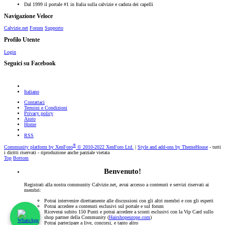
Dal 1999 il portale #1 in Italia sulla calvizie e caduta dei capelli
Navigazione Veloce
Calvizie.net
Forum
Supporto
Profilo Utente
Login
Seguici su Facebook
Italiano
Contattaci
Termini e Condizioni
Privacy policy
Aiuto
Home
RSS
®
Community platform by XenForo
© 2010-2022 XenForo Ltd.
|
Style and add-ons by ThemeHouse
- tutti
i diritti riservati - riproduzione anche parziale vietata
Top
Bottom
Benvenuto!
Registrati alla nostra community Calvizie.net, avrai accesso a contenuti e servizi riservati ai
membri:
Potrai intervenire direttamente alle discussioni con gli altri membri e con gli esperti
Potrai accedere a contenuti esclusivi sul portale e sul forum
Riceverai subito 150 Punti e potrai accedere a sconti esclusivi con la Vip Card sullo
shop partner della Community (
Hairshopeurope.com
)
Potrai partecipare a live, concorsi, e tanto altro