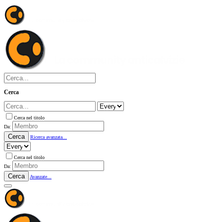
Cerca
Cerca nel titolo
Da:
Cerca
Ricerca avanzata...
Cerca nel titolo
Da:
Cerca
Avanzate...