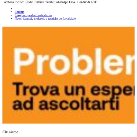
Facebook
Twitter
Reddit
Pinterest
Tumblr
WhatsApp
Email
Condividi
Link
Forums
I migliori prodotti anticalvizie
Nuovi farmaci, molecole e tecniche per la calvizie
Chi siamo