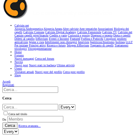
Calvizie.net
Alopecia Androgenetica
Alopecia Areata
Altre calvizie
Aree tematiche
Associazioni
Biologia dei
capelli
Calvizie Comune
Calvizie Digital Academy
Calvizie Femminile
Calvizie TV
Calvizie.net
Canizie capelli grigi/bianchi
Credits e varie
Curiosità e gossip
Diagnosi e terapia
Dieta e capelli
Difetti al capello
Effluvium
Eventi e Incontri
Featured
Forfora e Pidocchi
I migliori prodotti
anticalvizie
Igiene e cura
Infoltimenti non chirurgici
Interviste
Ipertricosi/Irsutismo
Isolinea
LLLT
Per iniziare
Principi attivi
Ricerca e futuro
Telogen Effluvium
Trapianto di capelli
Trattamenti
tricologici
Tricopigmentazione
Home
Forums
Nuovi messaggi
Cerca nel forum
Novità
Nuovi post
Nuovi stati in bacheca
Ultime attività
Utenti
Visitatori attuali
Nuovi post del profilo
Cerca post profilo
Shop
Accedi
Registrati
Cerca
Cerca nel titolo
Da:
Cerca
Ricerca avanzata...