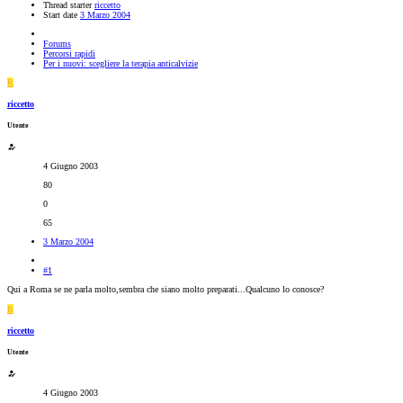
Thread starter
riccetto
Start date
3 Marzo 2004
Forums
Percorsi rapidi
Per i nuovi: scegliere la terapia anticalvizie
R
riccetto
Utente
4 Giugno 2003
80
0
65
3 Marzo 2004
#1
Qui a Roma se ne parla molto,sembra che siano molto preparati...Qualcuno lo conosce?
R
riccetto
Utente
4 Giugno 2003