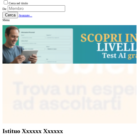
Cerca nel titolo
Da:
Cerca
Avanzate...
Menu
Istituo Xxxxxx Xxxxxx