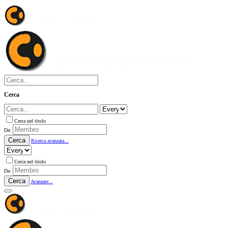
Cerca
Cerca nel titolo
Da:
Cerca
Ricerca avanzata...
Cerca nel titolo
Da:
Cerca
Avanzate...