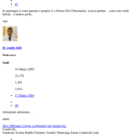
#7
Io purtroppo ci sono passato e proprio li a Roma (Via CRescenzio). Lascia perdere....sono solo soldi
buttati...e manco pochi.
ciao
dr_paolo gigli
Moderatore
Staff
16 Marzo 2003
31,179
1,391
2,015
17 Marzo 2004
#8
Attenzione attenzione....
saluti
Devi effettuare il login o registrarti per postare qui.
Condividi:
Facebook
Twitter
Reddit
Pinterest
Tumblr
WhatsApp
Email
Condividi
Link