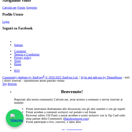
Navigazione Veloce
Calvizie.net
Forum
Supporto
Profilo Utente
Login
Seguici su Facebook
Italiano
Contattaci
Termini e Condizioni
Privacy policy
Aiuto
Home
RSS
®
Community platform by XenForo
© 2010-2022 XenForo Ltd.
|
Style and add-ons by ThemeHouse
- tutti
i diritti riservati - riproduzione anche parziale vietata
Top
Bottom
Benvenuto!
Registrati alla nostra community Calvizie.net, avrai accesso a contenuti e servizi riservati ai
membri:
Potrai intervenire direttamente alle discussioni con gli altri membri e con gli esperti
Potrai accedere a contenuti esclusivi sul portale e sul forum
Riceverai subito 150 Punti e potrai accedere a sconti esclusivi con la Vip Card sullo
shop partner della Community (
Hairshopeurope.com
)
Potrai partecipare a live, concorsi, e tanto altro
Registrati Subito