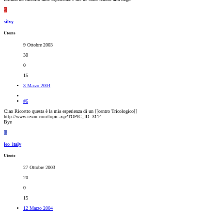
S
silvy
Utente
9 Ottobre 2003
30
0
15
3 Marzo 2004
#6
Ciao Riccetto questa è la mia esperienza di un [
]centro Tricologico[
]
http://www.ieson.com/topic.asp?TOPIC_ID=3114
Bye
L
leo_italy
Utente
27 Ottobre 2003
20
0
15
12 Marzo 2004