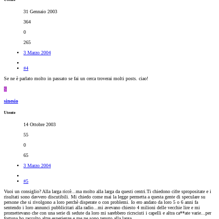
31 Gennaio 2003
364
0
265
3 Marzo 2004
#4
Se ne è parlato molto in passato se fai un cerca troverai molti posts. ciao!
S
sinesio
Utente
14 Ottobre 2003
55
0
65
3 Marzo 2004
#5
Vuoi un consiglio? Alla larga riccè...ma molto alla larga da questi centri.Ti chiedono cifre spropositate e i
risultati sono davvero discutibili. Mi chiedo come mai la legge permetta a questa gente di speculare su
persone che si rivolgono a loro perchè disperate o con problemi. Io ero andato da loro 5 o 6 anni fa
sentendo i loro annunci pubblicitari alla radio...mi avevano chiesto 4 milioni delle vecchie lire e mi
promettevano che con una serie di sedute da loro mi sarebbero ricrsciuti i capelli e altra ca**ate varie...per
fortuna ho raccolto altre esperienze e me ne sono tenuto alla larga.