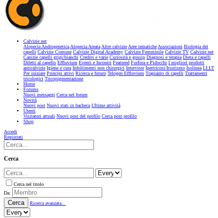
Calvizie.net
Alopecia Androgenetica
Alopecia Areata
Altre calvizie
Aree tematiche
Associazioni
Biologia dei
capelli
Calvizie Comune
Calvizie Digital Academy
Calvizie Femminile
Calvizie TV
Calvizie.net
Canizie capelli grigi/bianchi
Credits e varie
Curiosità e gossip
Diagnosi e terapia
Dieta e capelli
Difetti al capello
Effluvium
Eventi e Incontri
Featured
Forfora e Pidocchi
I migliori prodotti
anticalvizie
Igiene e cura
Infoltimenti non chirurgici
Interviste
Ipertricosi/Irsutismo
Isolinea
LLLT
Per iniziare
Principi attivi
Ricerca e futuro
Telogen Effluvium
Trapianto di capelli
Trattamenti
tricologici
Tricopigmentazione
Home
Forums
Nuovi messaggi
Cerca nel forum
Novità
Nuovi post
Nuovi stati in bacheca
Ultime attività
Utenti
Visitatori attuali
Nuovi post del profilo
Cerca post profilo
Shop
Accedi
Registrati
Cerca
Cerca nel titolo
Da:
Cerca
Ricerca avanzata...