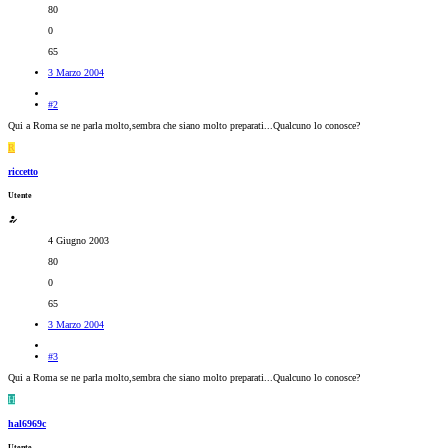
80
0
65
3 Marzo 2004
#2
Qui a Roma se ne parla molto,sembra che siano molto preparati...Qualcuno lo conosce?
R
riccetto
Utente
4 Giugno 2003
80
0
65
3 Marzo 2004
#3
Qui a Roma se ne parla molto,sembra che siano molto preparati...Qualcuno lo conosce?
H
hal6969c
Utente