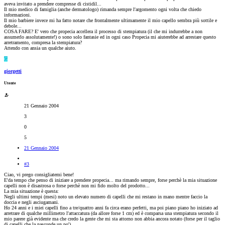
aveva invitato a prendere compresse di cistidil...
Il mio medico di famiglia (anche dermatologo) rimanda sempre l'argomento ogni volta che chiedo
informazioni.
Il mio barbiere invece mi ha fatto notare che frontalmente ultimamente il mio capello sembra più sottile e
debole...
COSA FARE? E' vero che propecia accellera il processo di stempiatura (il che mi indurrebbe a non
assumerlo assolutamente!) o sono solo fantasie ed in ogni caso Propecia mi aiuterebbe ad arrestare questo
arretramento, compresa la stempiatura?
Attendo con ansia un qualche aiuto.
G
giorgetti
Utente
21 Gennaio 2004
3
0
5
21 Gennaio 2004
#3
Ciao, vi prego consigliatemi bene!
E'da tempo che penso di iniziare a prendere propecia... ma rimando sempre, forse perchè la mia situazione
capelli non è disastrosa o forse perchè non mi fido molto del prodotto...
La mia situazione è questa:
Negli ultimi tempi (mesi) noto un elevato numero di capelli che mi restano in mano mentre faccio la
doccia e negli asciugamani.
Ho 24 anni e i miei capelli fino a tre/quattro anni fa circa erano perfetti, ma poi piano piano ho iniziato ad
arretrare di qualche millimetro l'attaccatura (da allore forse 1 cm) ed è comparsa una stempiatura secondo il
mio parere già evidente ma che credo la gente che mi sta attorno non abbia ancora notato (forse per il taglio
di capelli che la nasconde un po').