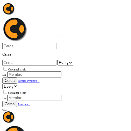
Cerca
Cerca nel titolo
Da:
Cerca
Ricerca avanzata...
Cerca nel titolo
Da:
Cerca
Avanzate...