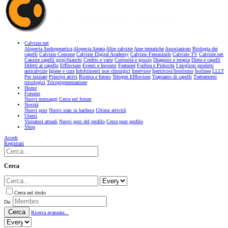
Calvizie.net
Alopecia Androgenetica
Alopecia Areata
Altre calvizie
Aree tematiche
Associazioni
Biologia dei
capelli
Calvizie Comune
Calvizie Digital Academy
Calvizie Femminile
Calvizie TV
Calvizie.net
Canizie capelli grigi/bianchi
Credits e varie
Curiosità e gossip
Diagnosi e terapia
Dieta e capelli
Difetti al capello
Effluvium
Eventi e Incontri
Featured
Forfora e Pidocchi
I migliori prodotti
anticalvizie
Igiene e cura
Infoltimenti non chirurgici
Interviste
Ipertricosi/Irsutismo
Isolinea
LLLT
Per iniziare
Principi attivi
Ricerca e futuro
Telogen Effluvium
Trapianto di capelli
Trattamenti
tricologici
Tricopigmentazione
Home
Forums
Nuovi messaggi
Cerca nel forum
Novità
Nuovi post
Nuovi stati in bacheca
Ultime attività
Utenti
Visitatori attuali
Nuovi post del profilo
Cerca post profilo
Shop
Accedi
Registrati
Cerca
Cerca nel titolo
Da:
Cerca
Ricerca avanzata...