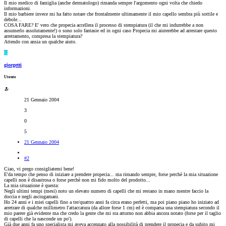
Il mio medico di famiglia (anche dermatologo) rimanda sempre l'argomento ogni volta che chiedo
informazioni.
Il mio barbiere invece mi ha fatto notare che frontalmente ultimamente il mio capello sembra più sottile e
debole...
COSA FARE? E' vero che propecia accellera il processo di stempiatura (il che mi indurrebbe a non
assumerlo assolutamente!) o sono solo fantasie ed in ogni caso Propecia mi aiuterebbe ad arrestare questo
arretramento, compresa la stempiatura?
Attendo con ansia un qualche aiuto.
G
giorgetti
Utente
21 Gennaio 2004
3
0
5
21 Gennaio 2004
#2
Ciao, vi prego consigliatemi bene!
E'da tempo che penso di iniziare a prendere propecia... ma rimando sempre, forse perchè la mia situazione
capelli non è disastrosa o forse perchè non mi fido molto del prodotto...
La mia situazione è questa:
Negli ultimi tempi (mesi) noto un elevato numero di capelli che mi restano in mano mentre faccio la
doccia e negli asciugamani.
Ho 24 anni e i miei capelli fino a tre/quattro anni fa circa erano perfetti, ma poi piano piano ho iniziato ad
arretrare di qualche millimetro l'attaccatura (da allore forse 1 cm) ed è comparsa una stempiatura secondo il
mio parere già evidente ma che credo la gente che mi sta attorno non abbia ancora notato (forse per il taglio
di capelli che la nasconde un po').
Già due anni fa uno specialista mi aveva accennato alla possibilità di prendere il propecia e da subito mi