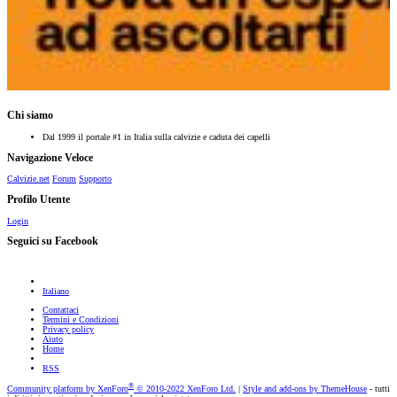
Chi siamo
Dal 1999 il portale #1 in Italia sulla calvizie e caduta dei capelli
Navigazione Veloce
Calvizie.net
Forum
Supporto
Profilo Utente
Login
Seguici su Facebook
Italiano
Contattaci
Termini e Condizioni
Privacy policy
Aiuto
Home
RSS
®
Community platform by XenForo
© 2010-2022 XenForo Ltd.
|
Style and add-ons by ThemeHouse
- tutti