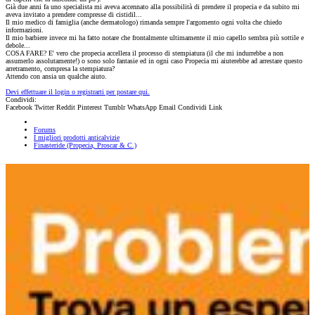
Già due anni fa uno specialista mi aveva accennato alla possibilità di prendere il propecia e da subito mi
aveva invitato a prendere compresse di cistidil...
Il mio medico di famiglia (anche dermatologo) rimanda sempre l'argomento ogni volta che chiedo
informazioni.
Il mio barbiere invece mi ha fatto notare che frontalmente ultimamente il mio capello sembra più sottile e
debole...
COSA FARE? E' vero che propecia accellera il processo di stempiatura (il che mi indurrebbe a non
assumerlo assolutamente!) o sono solo fantasie ed in ogni caso Propecia mi aiuterebbe ad arrestare questo
arretramento, compresa la stempiatura?
Attendo con ansia un qualche aiuto.
Devi effettuare il login o registrarti per postare qui.
Condividi:
Facebook
Twitter
Reddit
Pinterest
Tumblr
WhatsApp
Email
Condividi
Link
Forums
I migliori prodotti anticalvizie
Finasteride (Propecia, Proscar & C.)