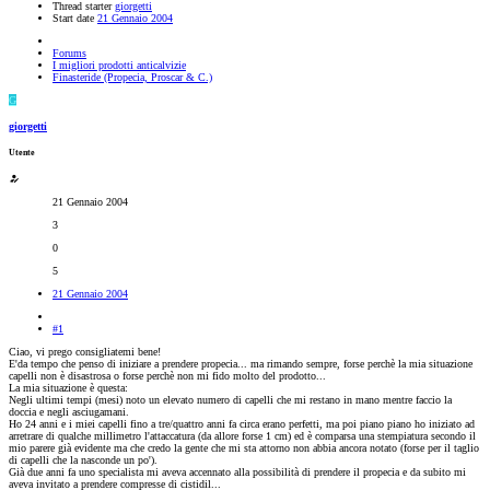
Thread starter
giorgetti
Start date
21 Gennaio 2004
Forums
I migliori prodotti anticalvizie
Finasteride (Propecia, Proscar & C.)
G
giorgetti
Utente
21 Gennaio 2004
3
0
5
21 Gennaio 2004
#1
Ciao, vi prego consigliatemi bene!
E'da tempo che penso di iniziare a prendere propecia... ma rimando sempre, forse perchè la mia situazione
capelli non è disastrosa o forse perchè non mi fido molto del prodotto...
La mia situazione è questa:
Negli ultimi tempi (mesi) noto un elevato numero di capelli che mi restano in mano mentre faccio la
doccia e negli asciugamani.
Ho 24 anni e i miei capelli fino a tre/quattro anni fa circa erano perfetti, ma poi piano piano ho iniziato ad
arretrare di qualche millimetro l'attaccatura (da allore forse 1 cm) ed è comparsa una stempiatura secondo il
mio parere già evidente ma che credo la gente che mi sta attorno non abbia ancora notato (forse per il taglio
di capelli che la nasconde un po').
Già due anni fa uno specialista mi aveva accennato alla possibilità di prendere il propecia e da subito mi
aveva invitato a prendere compresse di cistidil...