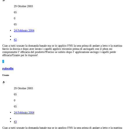
29 Ottobre 2003
65
0
65
24 Febbraio 2004
#2
Ciao a tutti scusate la domanda banale ma se io applico FNS la sera prima di andare a letto e la mattina
faccio la doccia e dopo aver lavato i capelli applico tricomin prima di asciugarli con il phon mi
compromette l' efficacia del prodotto?Preciso se subito dopo l' applicazione asciugo i capelli perde
efficacia?Grazie per le risposte!
P
palocellu
Utente
29 Ottobre 2003
65
0
65
24 Febbraio 2004
#3
Ciao a tutti scusate la domanda banale ma se io applico FNS la sera prima di andare a letto e la mattina