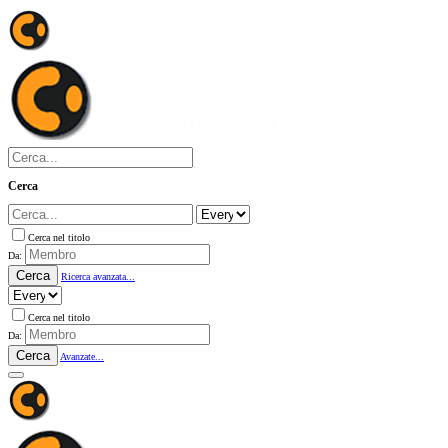
Cerca
Cerca nel titolo
Da:
Cerca
Ricerca avanzata...
Cerca nel titolo
Da:
Cerca
Avanzate...