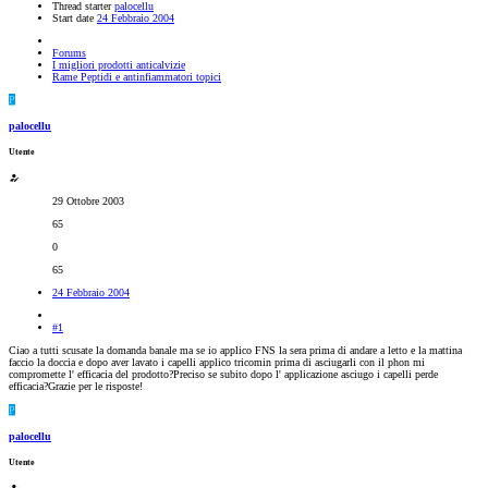
Thread starter
palocellu
Start date
24 Febbraio 2004
Forums
I migliori prodotti anticalvizie
Rame Peptidi e antinfiammatori topici
P
palocellu
Utente
29 Ottobre 2003
65
0
65
24 Febbraio 2004
#1
Ciao a tutti scusate la domanda banale ma se io applico FNS la sera prima di andare a letto e la mattina
faccio la doccia e dopo aver lavato i capelli applico tricomin prima di asciugarli con il phon mi
compromette l' efficacia del prodotto?Preciso se subito dopo l' applicazione asciugo i capelli perde
efficacia?Grazie per le risposte!
P
palocellu
Utente