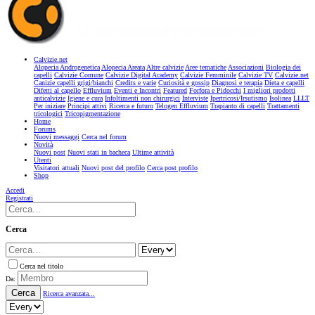
Calvizie.net
Alopecia Androgenetica
Alopecia Areata
Altre calvizie
Aree tematiche
Associazioni
Biologia dei
capelli
Calvizie Comune
Calvizie Digital Academy
Calvizie Femminile
Calvizie TV
Calvizie.net
Canizie capelli grigi/bianchi
Credits e varie
Curiosità e gossip
Diagnosi e terapia
Dieta e capelli
Difetti al capello
Effluvium
Eventi e Incontri
Featured
Forfora e Pidocchi
I migliori prodotti
anticalvizie
Igiene e cura
Infoltimenti non chirurgici
Interviste
Ipertricosi/Irsutismo
Isolinea
LLLT
Per iniziare
Principi attivi
Ricerca e futuro
Telogen Effluvium
Trapianto di capelli
Trattamenti
tricologici
Tricopigmentazione
Home
Forums
Nuovi messaggi
Cerca nel forum
Novità
Nuovi post
Nuovi stati in bacheca
Ultime attività
Utenti
Visitatori attuali
Nuovi post del profilo
Cerca post profilo
Shop
Accedi
Registrati
Cerca
Cerca nel titolo
Da:
Cerca
Ricerca avanzata...