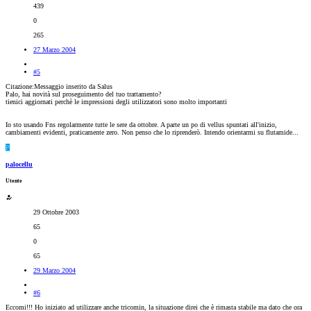
439
0
265
27 Marzo 2004
#5
Citazione:Messaggio inserito da Salus
Palo, hai novità sul proseguimento del tuo trattamento?
tienici aggiornati perchè le impressioni degli utilizzatori sono molto importanti
Io sto usando Fns regolarmente tutte le sere da ottobre. A parte un po di vellus spuntati all'inizio,
cambiamenti evidenti, praticamente zero. Non penso che lo riprenderò. Intendo orientarmi su flutamide...
P
palocellu
Utente
29 Ottobre 2003
65
0
65
29 Marzo 2004
#6
Eccomi!!! Ho iniziato ad utilizzare anche tricomin, la situazione direi che è rimasta stabile ma dato che ora