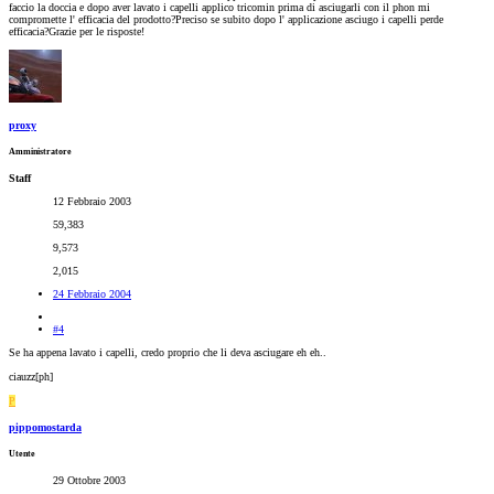
faccio la doccia e dopo aver lavato i capelli applico tricomin prima di asciugarli con il phon mi
compromette l' efficacia del prodotto?Preciso se subito dopo l' applicazione asciugo i capelli perde
efficacia?Grazie per le risposte!
proxy
Amministratore
Staff
12 Febbraio 2003
59,383
9,573
2,015
24 Febbraio 2004
#4
Se ha appena lavato i capelli, credo proprio che li deva asciugare eh eh..
ciauzz[ph]
P
pippomostarda
Utente
29 Ottobre 2003