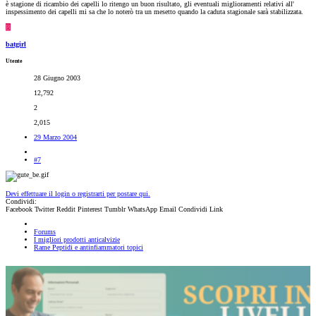
è stagione di ricambio dei capelli lo ritengo un buon risultato, gli eventuali miglioramenti relativi all'
inspessimento dei capelli mi sa che lo noterò tra un mesetto quando la caduta stagionale sarà stabilizzata.
B
batgirl
Utente
28 Giugno 2003
12,792
2
2,015
29 Marzo 2004
#7
Devi effettuare il login o registrarti per postare qui.
Condividi:
Facebook
Twitter
Reddit
Pinterest
Tumblr
WhatsApp
Email
Condividi
Link
Forums
I migliori prodotti anticalvizie
Rame Peptidi e antinfiammatori topici