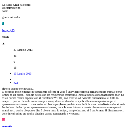
Dr.Paolo Gigli ha scritto:
abitualmente no
saluti
grazie mille doc
L
larry_jr85
Utente
27 Maggio 2013
45
0
15
13 Luglio 2013
#22
riporto quanto sto notanto...
al secondo mese e mezzo di trattamento ciò che si vede è un'evidente ripresa dell'attaccatura frontale persa
ormai da un pezzo... tempia destra che sta recuperando tantissimo, caduta indotta abbondantissima (non ho
visto questa caduta neppure con il finasteride!!!! [:0] ) con relativo ed evidente diradamento su tutto lo
scalpo... quello che noto sono zone più scure, dove sembra che i capelli abbiano recuperato un pò di
spessore e consistenza... zona vertex mi lascia perplesso perchè c'è anche lì la zona centralissima che si vede
benissimo che ha ripreso spessore e consistenza, ma è la zona intorno a questa che ancora non recupera al
massimo... quello che posso dire è che su tutto lo scalpo, tempie incluse, si è uniformato il diradamento...
zone in cui prima ero molto diradato stanno recuperando e viceversa
M
mattafix