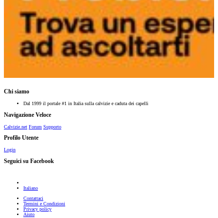
Chi siamo
Dal 1999 il portale #1 in Italia sulla calvizie e caduta dei capelli
Navigazione Veloce
Calvizie.net
Forum
Supporto
Profilo Utente
Login
Seguici su Facebook
Italiano
Contattaci
Termini e Condizioni
Privacy policy
Aiuto