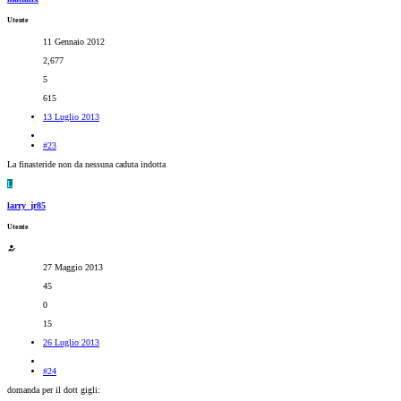
Utente
11 Gennaio 2012
2,677
5
615
13 Luglio 2013
#23
La finasteride non da nessuna caduta indotta
L
larry_jr85
Utente
27 Maggio 2013
45
0
15
26 Luglio 2013
#24
domanda per il dott gigli: