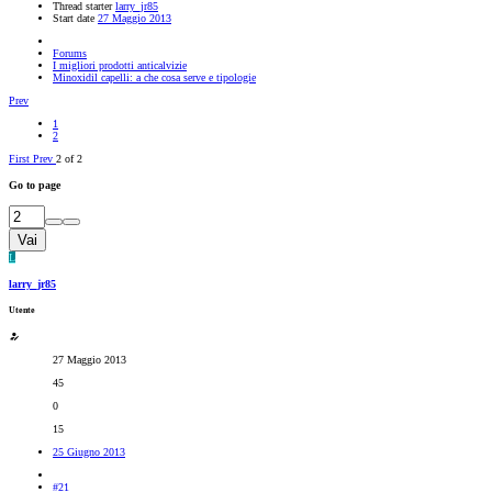
Thread starter
larry_jr85
Start date
27 Maggio 2013
Forums
I migliori prodotti anticalvizie
Minoxidil capelli: a che cosa serve e tipologie
Prev
1
2
First
Prev
2 of 2
Go to page
Vai
L
larry_jr85
Utente
27 Maggio 2013
45
0
15
25 Giugno 2013
#21