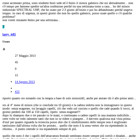
come accennato prima, sono studente fuori sede ed è finito il minox galenico che usi abitualmente... non
c'è tempo per farmene spedire un'altra confezione perchè tra una settimana torno a casa... ho del minox
industriale SPECTRAL UHP, che ho usato per 2-3 giorni all'inizio e poi ho abbandonato perchè ungeva
troppo. in caso di urgenza, in questi giorni che non ho quello galenico, posso usare quello o c'è qualche
problema?
non vorrei rimanere fermo per una settimana...
L
larry_jr85
Utente
27 Maggio 2013
45
0
15
14 Agosto 2013
#25
riporto quanto sto notando con la terapia a base di solo minoxidil, anche per aiutare chi è alle prime armi...
sto al 4° mese di minox (che si conclude tra 10 giorni) e la caduta indotta non la immaginavo in questo
modo: senza esagerare, tra lavaggio capelli, ciò che vedo sul cuscino e quello che cade quando li tocco, al
giorno perderò dai 100 ai 150 capelli, ripeto: senza esagerare!!!
dopo lo shampoo due o tre passate co le mani, e continuano a cadere capelli in una maniera indicibile...
certe volte ne vedo talmente tanti che non so se ridere o piangere... è davvero qualcosa mai vista prima
d'ora! per quanto riguarda la ricrescita posso dire che il reinfoltimento delle tempie non è migliorato
tantissimo dall'ultima volta che ho postato... quello che noto è la zona vertex che sta riprendendo la
chioma... il punto centrale si sta espandendo sempre di più.
quello che noto è che i capelli dell'attaccatura frontale sembrano essere sempre più sottili e diradati... anche