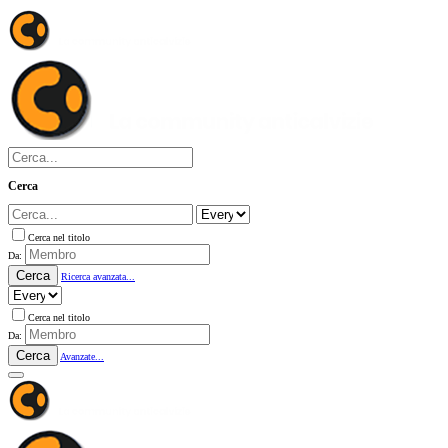
Cerca
Cerca nel titolo
Da:
Cerca
Ricerca avanzata...
Cerca nel titolo
Da:
Cerca
Avanzate...