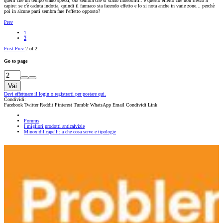
quelli che un tempo erano spessi, ora sembra che si siano indeboliti.. è questo effetto che non riesco a
capire: se c'è caduta indotta, quindi il farmaco sta facendo effetto e lo si nota anche in varie zone... perchè
poi in alcune parti sembra fare l'effetto opposto?
Prev
1
2
First
Prev
2 of 2
Go to page
Vai
Devi effettuare il login o registrarti per postare qui.
Condividi:
Facebook
Twitter
Reddit
Pinterest
Tumblr
WhatsApp
Email
Condividi
Link
Forums
I migliori prodotti anticalvizie
Minoxidil capelli: a che cosa serve e tipologie