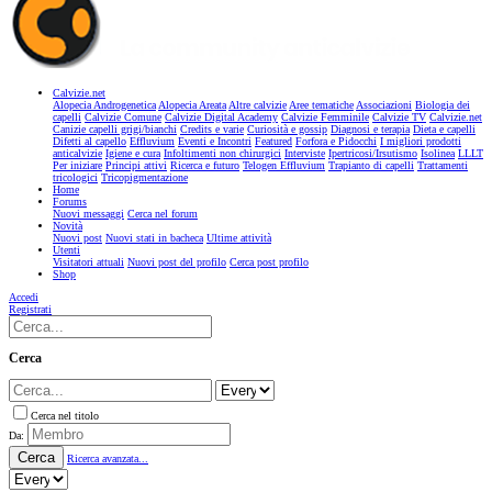
Calvizie.net
Alopecia Androgenetica
Alopecia Areata
Altre calvizie
Aree tematiche
Associazioni
Biologia dei
capelli
Calvizie Comune
Calvizie Digital Academy
Calvizie Femminile
Calvizie TV
Calvizie.net
Canizie capelli grigi/bianchi
Credits e varie
Curiosità e gossip
Diagnosi e terapia
Dieta e capelli
Difetti al capello
Effluvium
Eventi e Incontri
Featured
Forfora e Pidocchi
I migliori prodotti
anticalvizie
Igiene e cura
Infoltimenti non chirurgici
Interviste
Ipertricosi/Irsutismo
Isolinea
LLLT
Per iniziare
Principi attivi
Ricerca e futuro
Telogen Effluvium
Trapianto di capelli
Trattamenti
tricologici
Tricopigmentazione
Home
Forums
Nuovi messaggi
Cerca nel forum
Novità
Nuovi post
Nuovi stati in bacheca
Ultime attività
Utenti
Visitatori attuali
Nuovi post del profilo
Cerca post profilo
Shop
Accedi
Registrati
Cerca
Cerca nel titolo
Da:
Cerca
Ricerca avanzata...