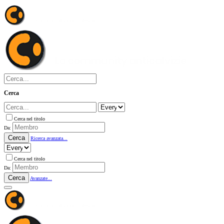
Cerca
Cerca nel titolo
Da:
Cerca
Ricerca avanzata...
Cerca nel titolo
Da:
Cerca
Avanzate...