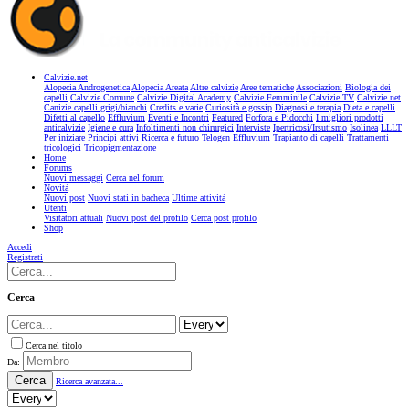
Calvizie.net
Alopecia Androgenetica
Alopecia Areata
Altre calvizie
Aree tematiche
Associazioni
Biologia dei
capelli
Calvizie Comune
Calvizie Digital Academy
Calvizie Femminile
Calvizie TV
Calvizie.net
Canizie capelli grigi/bianchi
Credits e varie
Curiosità e gossip
Diagnosi e terapia
Dieta e capelli
Difetti al capello
Effluvium
Eventi e Incontri
Featured
Forfora e Pidocchi
I migliori prodotti
anticalvizie
Igiene e cura
Infoltimenti non chirurgici
Interviste
Ipertricosi/Irsutismo
Isolinea
LLLT
Per iniziare
Principi attivi
Ricerca e futuro
Telogen Effluvium
Trapianto di capelli
Trattamenti
tricologici
Tricopigmentazione
Home
Forums
Nuovi messaggi
Cerca nel forum
Novità
Nuovi post
Nuovi stati in bacheca
Ultime attività
Utenti
Visitatori attuali
Nuovi post del profilo
Cerca post profilo
Shop
Accedi
Registrati
Cerca
Cerca nel titolo
Da:
Cerca
Ricerca avanzata...