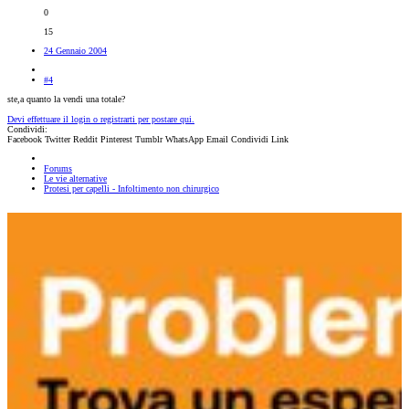
0
15
24 Gennaio 2004
#4
ste,a quanto la vendi una totale?
Devi effettuare il login o registrarti per postare qui.
Condividi:
Facebook
Twitter
Reddit
Pinterest
Tumblr
WhatsApp
Email
Condividi
Link
Forums
Le vie alternative
Protesi per capelli - Infoltimento non chirurgico