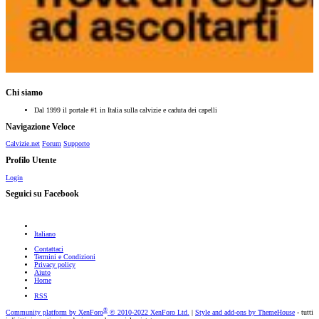
Chi siamo
Dal 1999 il portale #1 in Italia sulla calvizie e caduta dei capelli
Navigazione Veloce
Calvizie.net
Forum
Supporto
Profilo Utente
Login
Seguici su Facebook
Italiano
Contattaci
Termini e Condizioni
Privacy policy
Aiuto
Home
RSS
®
Community platform by XenForo
© 2010-2022 XenForo Ltd.
|
Style and add-ons by ThemeHouse
- tutti