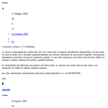
Utente
12 Maggio 2003
49
0
15
22 Gennaio 2004
#3
l incontro a roma il 7 e 8 febbraio.
vi invito a partecipare per vedere dal vivo sia i miei lace (i migliori attualmente disponibili), sia per avere
un idea di quale sia il risultato qualitativamente piu elevato ottenibile da una protesi (capello, lavorazione,
naturalezza ottenibile coi giusti parametri), questo vi sara utile anche per una scelta tra le diverse offerte su
internet a prezzo inferiore ma anche a qualità inferiore.
ho disponibile da indossare una protesi con front pink, in visione una totale tutta in lace pink e un
campione di 100gr di capello naturale europeo..
per info contattatemi direttamente alla mail surferste@yahoo.it o al 340/3845469.
ciao
G
gabriele
Utente
29 Agosto 2003
30