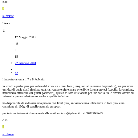
ciao
S
surferste
Utente
12 Maggio 2003
49
0
15
22 Gennaio 2004
#2
l incontro a roma il 7 e 8 febbraio.
vi invito a partecipare per vedere dal vivo sia i miei lace (i migliori attualmente disponibili), sia per avere
un idea di quale sia il risultato qualitativamente piu elevato ottenibile da una protesi (capello, lavorazione,
naturalezza ottenibile coi giusti parametri), questo vi sara utile anche per una scelta tra le diverse offerte su
internet a prezzo inferiore ma anche a qualità inferiore.
ho disponibile da indossare una protesi con front pink, in visione una totale tutta in lace pink e un
campione di 100gr di capello naturale europeo..
per info contattatemi direttamente alla mail surferste@yahoo.it o al 340/3845469.
ciao
S
surferste