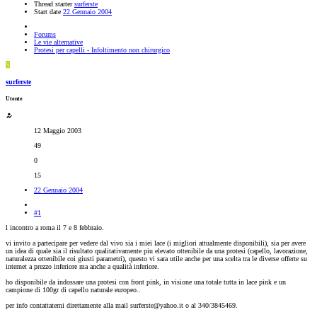
Thread starter
surferste
Start date
22 Gennaio 2004
Forums
Le vie alternative
Protesi per capelli - Infoltimento non chirurgico
S
surferste
Utente
12 Maggio 2003
49
0
15
22 Gennaio 2004
#1
l incontro a roma il 7 e 8 febbraio.
vi invito a partecipare per vedere dal vivo sia i miei lace (i migliori attualmente disponibili), sia per avere
un idea di quale sia il risultato qualitativamente piu elevato ottenibile da una protesi (capello, lavorazione,
naturalezza ottenibile coi giusti parametri), questo vi sara utile anche per una scelta tra le diverse offerte su
internet a prezzo inferiore ma anche a qualità inferiore.
ho disponibile da indossare una protesi con front pink, in visione una totale tutta in lace pink e un
campione di 100gr di capello naturale europeo..
per info contattatemi direttamente alla mail surferste@yahoo.it o al 340/3845469.