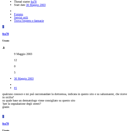
Thread starter
fra78
Start date
30 Maggio 2003
Forums
Servizi utili
Trova l'esperto e farmacie
F
fra78
Utente
9 Maggio 2003
12
0
5
30 Maggio 2003
#1
qualcuno conosce e mi può raccomandare la dottoressa, indicata in questo sito e su salusmaster, che riceve
in sicilia?
su quale base un dermatologo viene consigliato su questo sito
?per la segnalazione degli utenti?
grazie.
F
fra78
Utente