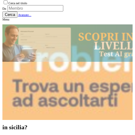
Cerca nel titolo
Da:
Cerca
Avanzate...
Menu
in sicilia?