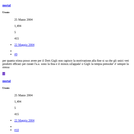
mortal
Utente
25 Marzo 2004
1,494
5
415
22 Maggio 2004
#9
per quanta stima posso avere per il Dott.Gigli non capisco la motivazione.alla fine si sa che gli unici veri
prodotti efficaci per curare l'a.a. sono la fina e il minox.oZappala' o Gigli la terepia pressoke' e' sempre la
stessa
M
mortal
Utente
25 Marzo 2004
1,494
5
415
22 Maggio 2004
#10