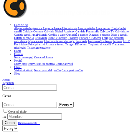
Calvizie.net
Alopecia Androgenetica
Alopecia Areata
Altre calvizie
Aree tematiche
Associazioni
Biologia dei
capelli
Calvizie Comune
Calvizie Digital Academy
Calvizie Femminile
Calvizie TV
Calvizie.net
Canizie capelli grigi/bianchi
Credits e varie
Curiosità e gossip
Diagnosi e terapia
Dieta e capelli
Difetti al capello
Effluvium
Eventi e Incontri
Featured
Forfora e Pidocchi
I migliori prodotti
anticalvizie
Igiene e cura
Infoltimenti non chirurgici
Interviste
Ipertricosi/Irsutismo
Isolinea
LLLT
Per iniziare
Principi attivi
Ricerca e futuro
Telogen Effluvium
Trapianto di capelli
Trattamenti
tricologici
Tricopigmentazione
Home
Forums
Nuovi messaggi
Cerca nel forum
Novità
Nuovi post
Nuovi stati in bacheca
Ultime attività
Utenti
Visitatori attuali
Nuovi post del profilo
Cerca post profilo
Shop
Accedi
Registrati
Cerca
Cerca nel titolo
Da:
Cerca
Ricerca avanzata...