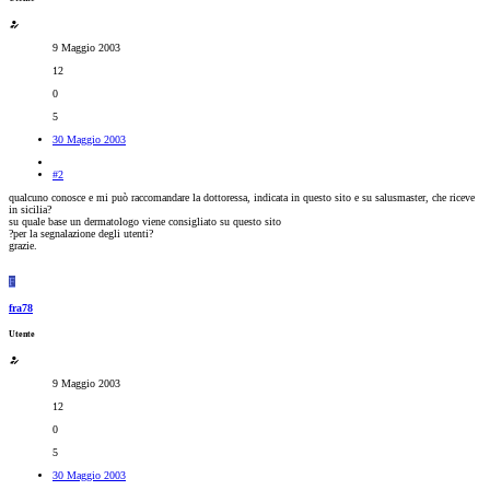
9 Maggio 2003
12
0
5
30 Maggio 2003
#2
qualcuno conosce e mi può raccomandare la dottoressa, indicata in questo sito e su salusmaster, che riceve
in sicilia?
su quale base un dermatologo viene consigliato su questo sito
?per la segnalazione degli utenti?
grazie.
F
fra78
Utente
9 Maggio 2003
12
0
5
30 Maggio 2003