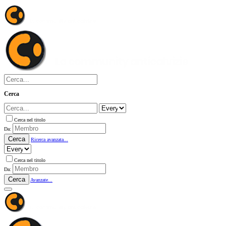
Cerca
Cerca nel titolo
Da:
Cerca
Ricerca avanzata...
Cerca nel titolo
Da:
Cerca
Avanzate...