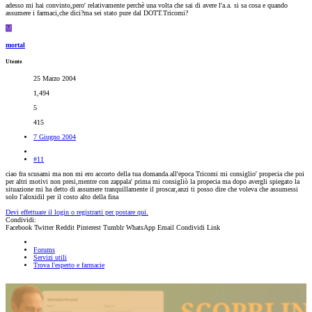
adesso mi hai convinto,pero' relativamente perchè una volta che sai di avere l'a.a. si sa cosa e quando
assumere i farmaci,che dici?ma sei stato pure dal DOTT.Tricomi?
M
mortal
Utente
25 Marzo 2004
1,494
5
415
7 Giugno 2004
#11
ciao fra scusami ma non mi ero accorto della tua domanda.all'epoca Tricomi mi consiglio' propecia che poi
per altri motivi non presi,mentre con zappala' prima mi consigliò la propecia ma dopo avergli spiegato la
situazione mi ha detto di assumere tranquillamente il proscar,anzi ti posso dire che voleva che assumessi
solo l'aloxidil per il costo alto della fina
Devi effettuare il login o registrarti per postare qui.
Condividi:
Facebook
Twitter
Reddit
Pinterest
Tumblr
WhatsApp
Email
Condividi
Link
Forums
Servizi utili
Trova l'esperto e farmacie