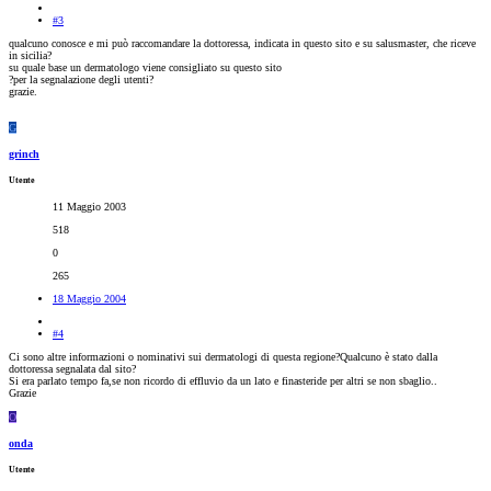
#3
qualcuno conosce e mi può raccomandare la dottoressa, indicata in questo sito e su salusmaster, che riceve
in sicilia?
su quale base un dermatologo viene consigliato su questo sito
?per la segnalazione degli utenti?
grazie.
G
grinch
Utente
11 Maggio 2003
518
0
265
18 Maggio 2004
#4
Ci sono altre informazioni o nominativi sui dermatologi di questa regione?Qualcuno è stato dalla
dottoressa segnalata dal sito?
Si era parlato tempo fa,se non ricordo di effluvio da un lato e finasteride per altri se non sbaglio..
Grazie
O
onda
Utente