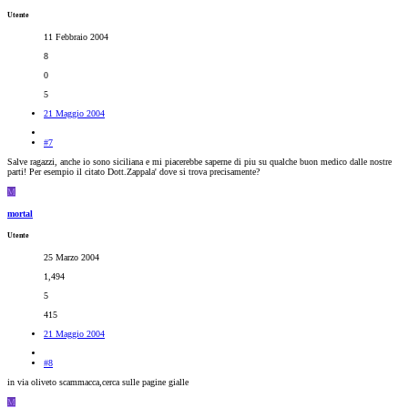
Utente
11 Febbraio 2004
8
0
5
21 Maggio 2004
#7
Salve ragazzi, anche io sono siciliana e mi piacerebbe saperne di piu su qualche buon medico dalle nostre
parti! Per esempio il citato Dott.Zappala' dove si trova precisamente?
M
mortal
Utente
25 Marzo 2004
1,494
5
415
21 Maggio 2004
#8
in via oliveto scammacca,cerca sulle pagine gialle
M