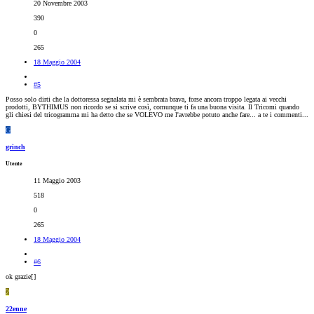
20 Novembre 2003
390
0
265
18 Maggio 2004
#5
Posso solo dirti che la dottoressa segnalata mi è sembrata brava, forse ancora troppo legata ai vecchi
prodotti, BYTHIMUS non ricordo se si scrive così, comunque ti fa una buona visita. Il Tricomi quando
gli chiesi del tricogramma mi ha detto che se VOLEVO me l'avrebbe potuto anche fare... a te i commenti...
G
grinch
Utente
11 Maggio 2003
518
0
265
18 Maggio 2004
#6
ok grazie[
]
2
22enne