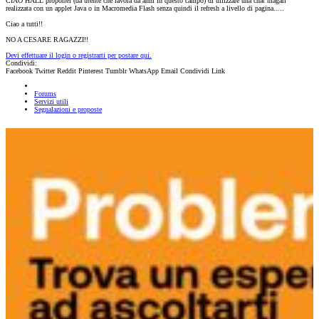
CIAO HALL proporrei (da utente che lavora da anni in questo campo) di uilizzare una chat magari
realizzata con un applet Java o in Macromedia Flash senza quindi il refresh a livello di pagina.....
Ciao a tutti!!
NO A CESARE RAGAZZI!!
Devi effettuare il login o registrarti per postare qui.
Condividi:
Facebook
Twitter
Reddit
Pinterest
Tumblr
WhatsApp
Email
Condividi
Link
Forums
Servizi utili
Segnalazioni e proposte