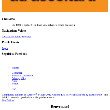
Chi siamo
Dal 1999 il portale #1 in Italia sulla calvizie e caduta dei capelli
Navigazione Veloce
Calvizie.net
Forum
Supporto
Profilo Utente
Login
Seguici su Facebook
Italiano
Contattaci
Termini e Condizioni
Privacy policy
Aiuto
Home
RSS
®
Community platform by XenForo
© 2010-2022 XenForo Ltd.
|
Style and add-ons by ThemeHouse
- tutti
i diritti riservati - riproduzione anche parziale vietata
Top
Bottom
Benvenuto!