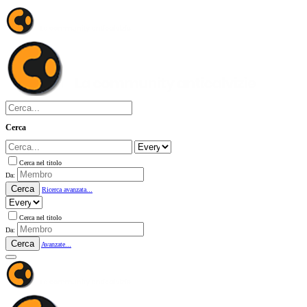
Cerca
Cerca nel titolo
Da:
Cerca
Ricerca avanzata...
Cerca nel titolo
Da:
Cerca
Avanzate...