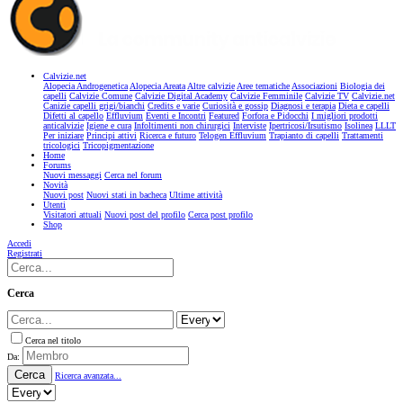
Calvizie.net
Alopecia Androgenetica
Alopecia Areata
Altre calvizie
Aree tematiche
Associazioni
Biologia dei
capelli
Calvizie Comune
Calvizie Digital Academy
Calvizie Femminile
Calvizie TV
Calvizie.net
Canizie capelli grigi/bianchi
Credits e varie
Curiosità e gossip
Diagnosi e terapia
Dieta e capelli
Difetti al capello
Effluvium
Eventi e Incontri
Featured
Forfora e Pidocchi
I migliori prodotti
anticalvizie
Igiene e cura
Infoltimenti non chirurgici
Interviste
Ipertricosi/Irsutismo
Isolinea
LLLT
Per iniziare
Principi attivi
Ricerca e futuro
Telogen Effluvium
Trapianto di capelli
Trattamenti
tricologici
Tricopigmentazione
Home
Forums
Nuovi messaggi
Cerca nel forum
Novità
Nuovi post
Nuovi stati in bacheca
Ultime attività
Utenti
Visitatori attuali
Nuovi post del profilo
Cerca post profilo
Shop
Accedi
Registrati
Cerca
Cerca nel titolo
Da:
Cerca
Ricerca avanzata...