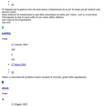
#3
Vi ringrazio per la graziosa chat che avete messo a disposizione da un po' di tempo per gli utenti,è stata
davvero utile[
]
Sento dire(voci di corridoio)che la chat della concorrenza sia molto piu' veloce...non so se sia vero[
]
Ultimamente la chat di ieson soffre di uno strano effetto differita:
sara' colpa di Alice?(probabile)
ciao tutti
H
hal6969c
Utente
31 Gennaio 2003
364
0
265
17 Marzo 2004
#4
Siamo a conoscenza del problema stiamo cercando di risoverlo, grazie della segnalazione.
G
grinch
Utente
11 Maggio 2003