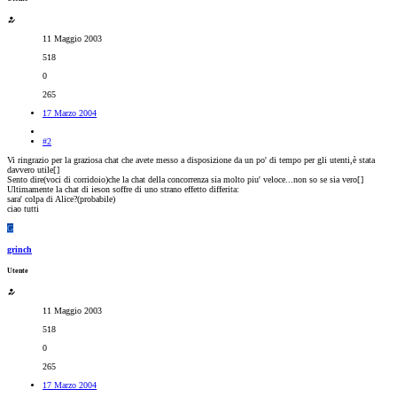
11 Maggio 2003
518
0
265
17 Marzo 2004
#2
Vi ringrazio per la graziosa chat che avete messo a disposizione da un po' di tempo per gli utenti,è stata
davvero utile[
]
Sento dire(voci di corridoio)che la chat della concorrenza sia molto piu' veloce...non so se sia vero[
]
Ultimamente la chat di ieson soffre di uno strano effetto differita:
sara' colpa di Alice?(probabile)
ciao tutti
G
grinch
Utente
11 Maggio 2003
518
0
265
17 Marzo 2004