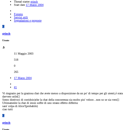
Thread starter
grinch
Start date
17 Marzo 2004
Forums
Servizi utili
Segnalazioni e proposte
G
grinch
Utente
11 Maggio 2003
518
0
265
17 Marzo 2004
#1
Vi ringrazio per la graziosa chat che avete messo a disposizione da un po' di tempo per gli utenti,è stata
davvero utile[
]
Sento dire(voci di corridoio)che la chat della concorrenza sia molto piu' veloce...non so se sia vero[
]
Ultimamente la chat di ieson soffre di uno strano effetto differita:
sara' colpa di Alice?(probabile)
ciao tutti
G
grinch
Utente