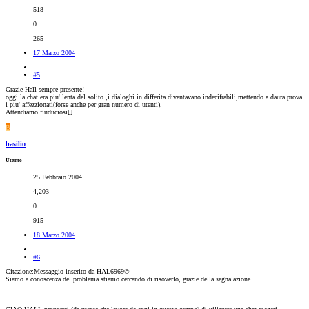
518
0
265
17 Marzo 2004
#5
Grazie Hall sempre presente!
oggi la chat era piu' lenta del solito ,i dialoghi in differita diventavano indecifrabili,mettendo a daura prova
i piu' affezzionati(forse anche per gran numero di utenti).
Attendiamo fiuduciosi[
]
B
basilio
Utente
25 Febbraio 2004
4,203
0
915
18 Marzo 2004
#6
Citazione:Messaggio inserito da HAL6969©
Siamo a conoscenza del problema stiamo cercando di risoverlo, grazie della segnalazione.