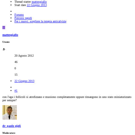
Thread starter
matteogiallo
Start date
22 Giugno 2013
Forums
Percorsi rapidi
Per i nuovi: scegliere la terapia anticalvizie
M
matteogiallo
Utente
20 Agosto 2012
46
0
15
22 Giugno 2013
#1
con l'aga i follicoli si atrofizzano e muoiono completamente oppure rimangono in uno stato miniaturizzato
per sempre?
dr_paolo gigli
Moderatore