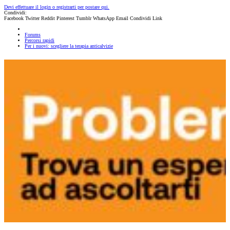
Devi effettuare il login o registrarti per postare qui.
Condividi:
Facebook
Twitter
Reddit
Pinterest
Tumblr
WhatsApp
Email
Condividi
Link
Forums
Percorsi rapidi
Per i nuovi: scegliere la terapia anticalvizie