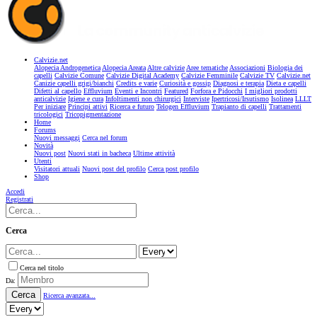
Calvizie.net
Alopecia Androgenetica
Alopecia Areata
Altre calvizie
Aree tematiche
Associazioni
Biologia dei
capelli
Calvizie Comune
Calvizie Digital Academy
Calvizie Femminile
Calvizie TV
Calvizie.net
Canizie capelli grigi/bianchi
Credits e varie
Curiosità e gossip
Diagnosi e terapia
Dieta e capelli
Difetti al capello
Effluvium
Eventi e Incontri
Featured
Forfora e Pidocchi
I migliori prodotti
anticalvizie
Igiene e cura
Infoltimenti non chirurgici
Interviste
Ipertricosi/Irsutismo
Isolinea
LLLT
Per iniziare
Principi attivi
Ricerca e futuro
Telogen Effluvium
Trapianto di capelli
Trattamenti
tricologici
Tricopigmentazione
Home
Forums
Nuovi messaggi
Cerca nel forum
Novità
Nuovi post
Nuovi stati in bacheca
Ultime attività
Utenti
Visitatori attuali
Nuovi post del profilo
Cerca post profilo
Shop
Accedi
Registrati
Cerca
Cerca nel titolo
Da:
Cerca
Ricerca avanzata...