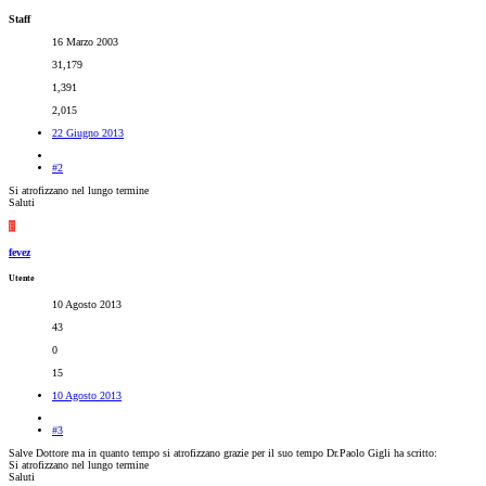
Staff
16 Marzo 2003
31,179
1,391
2,015
22 Giugno 2013
#2
Si atrofizzano nel lungo termine
Saluti
F
fevez
Utente
10 Agosto 2013
43
0
15
10 Agosto 2013
#3
Salve Dottore ma in quanto tempo si atrofizzano grazie per il suo tempo Dr.Paolo Gigli ha scritto:
Si atrofizzano nel lungo termine
Saluti