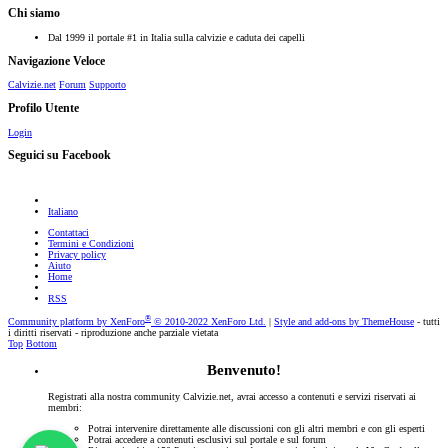
Chi siamo
Dal 1999 il portale #1 in Italia sulla calvizie e caduta dei capelli
Navigazione Veloce
Calvizie.net
Forum
Supporto
Profilo Utente
Login
Seguici su Facebook
Italiano
Contattaci
Termini e Condizioni
Privacy policy
Aiuto
Home
RSS
®
Community platform by XenForo
© 2010-2022 XenForo Ltd.
|
Style and add-ons by ThemeHouse
- tutti
i diritti riservati - riproduzione anche parziale vietata
Top
Bottom
Benvenuto!
Registrati alla nostra community Calvizie.net, avrai accesso a contenuti e servizi riservati ai
membri:
Potrai intervenire direttamente alle discussioni con gli altri membri e con gli esperti
Potrai accedere a contenuti esclusivi sul portale e sul forum