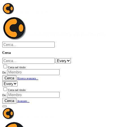
Cerca
Cerca nel titolo
Da:
Cerca
Ricerca avanzata...
Cerca nel titolo
Da:
Cerca
Avanzate...