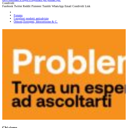
Condividi:
Facebook
Twitter
Reddit
Pinterest
Tumblr
WhatsApp
Email
Condividi
Link
Forums
I migliori prodotti anticalvizie
Ormoni,Estrogeni, Idrocortisone & C.
Chi siamo