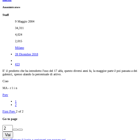
Amministratore
Staff
9 Maggio 2004
34,311
4,024
2,015
Milano
28 Dicembre 2018
#23
E' il prodotto che ha introdotto l'uso del 17 alfa, questo diversi anni fa, la maggior parte è poi passata a dei
galenici, spesso alando la percentuale di attivo.
Ciao
MA - r l i n
Prev
1
2
First
Prev
2 of 2
Go to page
Vai
Devi effettuare il login o registrarti per postare qui.