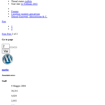
Thread starter
ciuffolo
Start date
12 Febbraio 2015
Forums
I migliori prodotti anticalvizie
Ormoni,Estrogeni, Idrocortisone & C.
Prev
1
2
First
Prev
2 of 2
Go to page
Vai
marlin
Amministratore
Staff
9 Maggio 2004
34,311
4,024
2,015