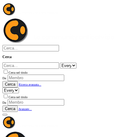
Cerca
Cerca nel titolo
Da:
Cerca
Ricerca avanzata...
Cerca nel titolo
Da:
Cerca
Avanzate...