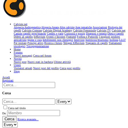
Calvizie.net
Alopecia Androgenetica
Alopecia Areata
Altre calvizie
Aree tematiche
Associazioni
Biologia dei
capelli
Calvizie Comune
Calvizie Digital Academy
Calvizie Femminile
Calvizie TV
Calvizie.net
Canizie capelli grigi/bianchi
Credits e varie
Curiosità e gossip
Diagnosi e terapia
Dieta e capelli
Difetti al capello
Effluvium
Eventi e Incontri
Featured
Forfora e Pidocchi
I migliori prodotti
anticalvizie
Igiene e cura
Infoltimenti non chirurgici
Interviste
Ipertricosi/Irsutismo
Isolinea
LLLT
Per iniziare
Principi attivi
Ricerca e futuro
Telogen Effluvium
Trapianto di capelli
Trattamenti
tricologici
Tricopigmentazione
Home
Forums
Nuovi messaggi
Cerca nel forum
Novità
Nuovi post
Nuovi stati in bacheca
Ultime attività
Utenti
Visitatori attuali
Nuovi post del profilo
Cerca post profilo
Shop
Accedi
Registrati
Cerca
Cerca nel titolo
Da:
Cerca
Ricerca avanzata...