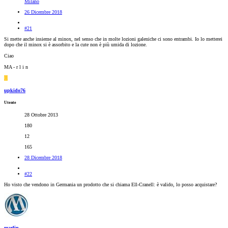
Milano
26 Dicembre 2018
#21
Si mette anche insieme al minox, nel senso che in molte lozioni galeniche ci sono entrambi. Io lo metterei
dopo che il minox si è assorbito e la cute non è più umida di lozione.
Ciao
MA - r l i n
U
upkido76
Utente
28 Ottobre 2013
180
12
165
28 Dicembre 2018
#22
Ho visto che vendono in Germania un prodotto che si chiama Ell-Cranell: è valido, lo posso acquistare?
marlin