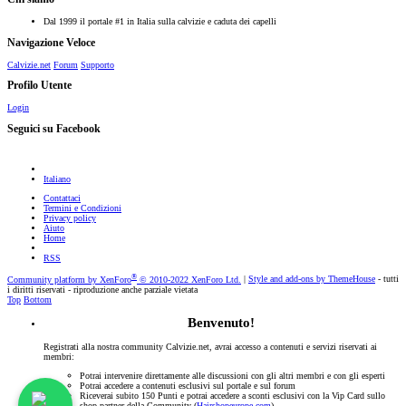
Dal 1999 il portale #1 in Italia sulla calvizie e caduta dei capelli
Navigazione Veloce
Calvizie.net
Forum
Supporto
Profilo Utente
Login
Seguici su Facebook
Italiano
Contattaci
Termini e Condizioni
Privacy policy
Aiuto
Home
RSS
®
Community platform by XenForo
© 2010-2022 XenForo Ltd.
|
Style and add-ons by ThemeHouse
- tutti
i diritti riservati - riproduzione anche parziale vietata
Top
Bottom
Benvenuto!
Registrati alla nostra community Calvizie.net, avrai accesso a contenuti e servizi riservati ai
membri:
Potrai intervenire direttamente alle discussioni con gli altri membri e con gli esperti
Potrai accedere a contenuti esclusivi sul portale e sul forum
Riceverai subito 150 Punti e potrai accedere a sconti esclusivi con la Vip Card sullo
shop partner della Community (
Hairshopeurope.com
)