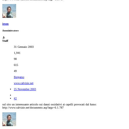
ieson
Amministratore
Staff
31 Gennaio 2003
1,941
98
615
49
Bergamo
www.calvizie.net
25 Novembre 2003
#2
sul sito un interessante articolo sui danni ossidativi ai capelli provocati dal fumo:
http://www.calvizie.net/documento.asp?args=6.1.787