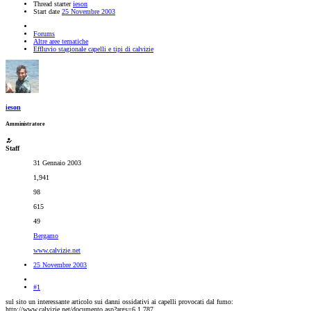
Thread starter
ieson
Start date
25 Novembre 2003
Forums
Altre aree tematiche
Effluvio stagionale capelli e tipi di calvizie
ieson
Amministratore
Staff
31 Gennaio 2003
1,941
98
615
49
Bergamo
www.calvizie.net
25 Novembre 2003
#1
sul sito un interessante articolo sui danni ossidativi ai capelli provocati dal fumo:
http://www.calvizie.net/documento.asp?args=6.1.787