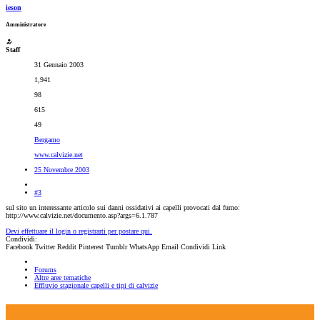
ieson
Amministratore
Staff
31 Gennaio 2003
1,941
98
615
49
Bergamo
www.calvizie.net
25 Novembre 2003
#3
sul sito un interessante articolo sui danni ossidativi ai capelli provocati dal fumo:
http://www.calvizie.net/documento.asp?args=6.1.787
Devi effettuare il login o registrarti per postare qui.
Condividi:
Facebook
Twitter
Reddit
Pinterest
Tumblr
WhatsApp
Email
Condividi
Link
Forums
Altre aree tematiche
Effluvio stagionale capelli e tipi di calvizie