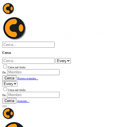
Cerca
Cerca nel titolo
Da:
Cerca
Ricerca avanzata...
Cerca nel titolo
Da:
Cerca
Avanzate...