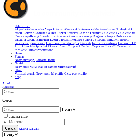
Calvizie.net
Alopecia Androgenetica
Alopecia Areata
Altre calvizie
Aree tematiche
Associazioni
Biologia dei
capelli
Calvizie Comune
Calvizie Digital Academy
Calvizie Femminile
Calvizie TV
Calvizie.net
Canizie capelli grigi/bianchi
Credits e varie
Curiosità e gossip
Diagnosi e terapia
Dieta e capelli
Difetti al capello
Effluvium
Eventi e Incontri
Featured
Forfora e Pidocchi
I migliori prodotti
anticalvizie
Igiene e cura
Infoltimenti non chirurgici
Interviste
Ipertricosi/Irsutismo
Isolinea
LLLT
Per iniziare
Principi attivi
Ricerca e futuro
Telogen Effluvium
Trapianto di capelli
Trattamenti
tricologici
Tricopigmentazione
Home
Forums
Nuovi messaggi
Cerca nel forum
Novità
Nuovi post
Nuovi stati in bacheca
Ultime attività
Utenti
Visitatori attuali
Nuovi post del profilo
Cerca post profilo
Shop
Accedi
Registrati
Cerca
Cerca nel titolo
Da:
Cerca
Ricerca avanzata...