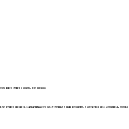
ebbero tanto tempo e denaro, non credete?
un ottimo profilo di standardizzazione delle tecniche e delle procedura, e soprattutto costi accessibili, avremo l