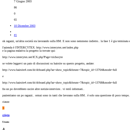
7 Giugno 2003
86
0
65
10 Dicembre 2003
#1
ok ragazzi, un'altra società sta lavorando sulla HM. E non sono nemmeno indietro.. la fase 1 è gia terminata e 
l'azienda è l'INTERCYTEX: http://www.intercytex.net/index.php
e la pagina realativa la progetto la trovate qui:
http://www.intercytex.net/ICX.php?Page=trichocyte
se volete leggervi un paio di discussioni su hairsite su questo progetto, andate:
http://www.hairsite4.com/dc/dcboard.php?az=show_topic&forum=7&topic_id=13764&mode=full
e
http://www.hairsite4.com/dc/dcboard.php?az=show_topic&forum=7&topic_id=13768&mode=full
fra un po dovrebbero uscire altre notizie-interviste.. vi terrò informati..
pazientiamo un po ragazzi.. ormai sono in tanti che lavorano sulla HM.. è solo una questione di poco tempo..
ciauzz
C
cripto
Utente