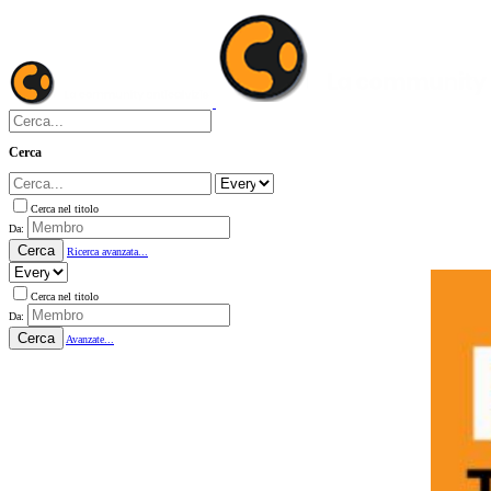
Cerca
Cerca nel titolo
Da:
Cerca
Ricerca avanzata...
Cerca nel titolo
Da:
Cerca
Avanzate...