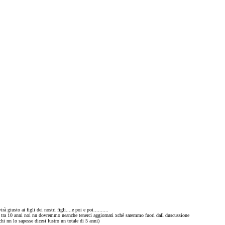
giusto ai figli dei nostri figli....e poi e poi..........
nte tra 10 anni noi nn dovremmo neanche tenerci aggiornati xchè saremmo fuori dall duscussione
hi nn lo sapesse dicesi lustro un totale di 5 anni)