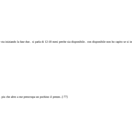
sta iniziando la fase due.. si parla di 12-18 mesi perche sia disponibile.. con disponibile non ho capito se si in
 piu che altro a me preoccupa un pochino il prezzo..[:77]