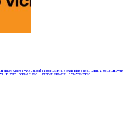
igi/bianchi
Credits e varie
Curiosità e gossip
Diagnosi e terapia
Dieta e capelli
Difetti al capello
Effluvium
gen Effluvium
Trapianto di capelli
Trattamenti tricologici
Tricopigmentazione