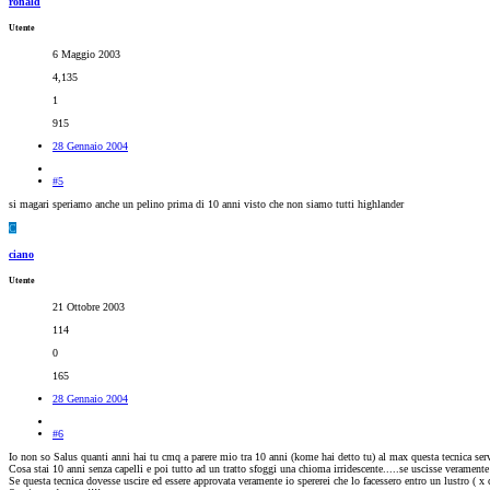
ronald
Utente
6 Maggio 2003
4,135
1
915
28 Gennaio 2004
#5
si magari speriamo anche un pelino prima di 10 anni visto che non siamo tutti highlander
C
ciano
Utente
21 Ottobre 2003
114
0
165
28 Gennaio 2004
#6
Io non so Salus quanti anni hai tu cmq a parere mio tra 10 anni (kome hai detto tu) al max questa tecnica servirà 
Cosa stai 10 anni senza capelli e poi tutto ad un tratto sfoggi una chioma irridescente.....se uscisse verame
Se questa tecnica dovesse uscire ed essere approvata veramente io spererei che lo facessero entro un lustro ( x c