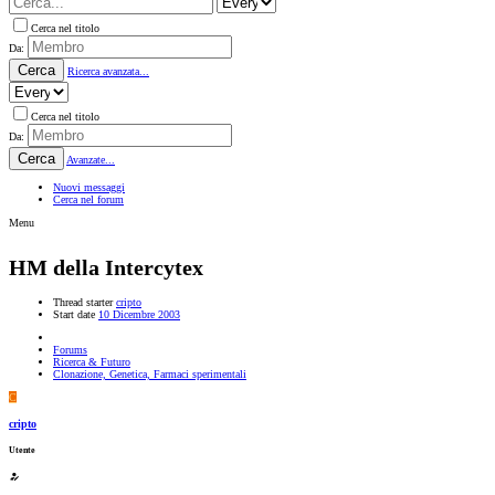
Cerca nel titolo
Da:
Cerca
Ricerca avanzata...
Cerca nel titolo
Da:
Cerca
Avanzate...
Nuovi messaggi
Cerca nel forum
Menu
HM della Intercytex
Thread starter
cripto
Start date
10 Dicembre 2003
Forums
Ricerca & Futuro
Clonazione, Genetica, Farmaci sperimentali
C
cripto
Utente