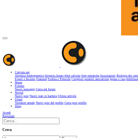
Calvizie.net
Alopecia Androgenetica
Alopecia Areata
Altre calvizie
Aree tematiche
Associazioni
Biologia dei cape
Eventi e Incontri
Featured
Forfora e Pidocchi
I migliori prodotti anticalvizie
Igiene e cura
Infoltime
Home
Forums
Nuovi messaggi
Cerca nel forum
Novità
Nuovi post
Nuovi stati in bacheca
Ultime attività
Utenti
Visitatori attuali
Nuovi post del profilo
Cerca post profilo
Shop
Accedi
Registrati
Cerca