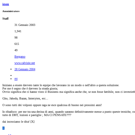
ieson
Amministratore
Staff
31 Gennaio 2003
1,941
98
615
49
Bergamo
www.calvizie.net
28 Gennaio 2004
#4
Iniziano a essere davvero tante le equipe che lavorano in un modo o nell'altro a questa soluzione.
Per me è segno che è davvero la strada giusta;
Ovvio significa che ci hanno visto il Business ma significa anche che, se non fosse fattibile, non ci investir
Gho, Jahoda, Bazan, Intercytex, ecc...
O sono tutti dei volponi oppure raga ne esce qualcosa di buono nei prossimi anni!
Io ribadisco: per me tra una decina di anni, quando saranno definitivamente messe a punto queste tecniche, con 
tutte di DHT, lozioni e pastiglie ; MA CI PENSATE????
dai incrociamo le dita! [X]
R