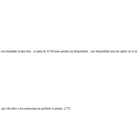
sta iniziando la fase due.. si parla di 12-18 mesi perche sia disponibile.. con disponibile non ho capito se si in
 piu che altro a me preoccupa un pochino il prezzo..[:77]