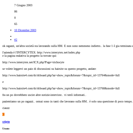
7 Giugno 2003
86
0
65
10 Dicembre 2003
#2
ok ragazzi, un'altra società sta lavorando sulla HM. E non sono nemmeno indietro.. la fase 1 è gia terminata e 
l'azienda è l'INTERCYTEX: http://www.intercytex.net/index.php
e la pagina realativa la progetto la trovate qui:
http://www.intercytex.net/ICX.php?Page=trichocyte
se volete leggervi un paio di discussioni su hairsite su questo progetto, andate:
http://www.hairsite4.com/dc/dcboard.php?az=show_topic&forum=7&topic_id=13764&mode=full
e
http://www.hairsite4.com/dc/dcboard.php?az=show_topic&forum=7&topic_id=13768&mode=full
fra un po dovrebbero uscire altre notizie-interviste.. vi terrò informati..
pazientiamo un po ragazzi.. ormai sono in tanti che lavorano sulla HM.. è solo una questione di poco tempo..
ciauzz
C
cripto
Utente