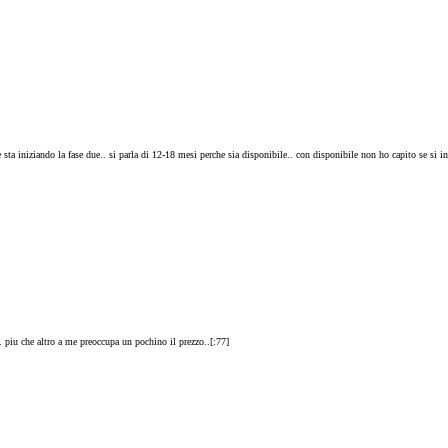
sta iniziando la fase due.. si parla di 12-18 mesi perche sia disponibile.. con disponibile non ho capito se si in
 piu che altro a me preoccupa un pochino il prezzo..[:77]