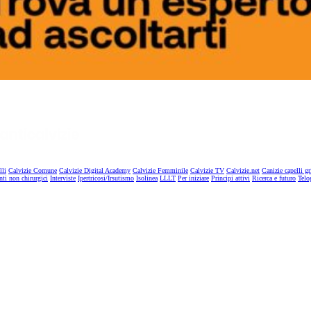
lli
Calvizie Comune
Calvizie Digital Academy
Calvizie Femminile
Calvizie TV
Calvizie.net
Canizie capelli gr
nti non chirurgici
Interviste
Ipertricosi/Irsutismo
Isolinea
LLLT
Per iniziare
Principi attivi
Ricerca e futuro
Telo