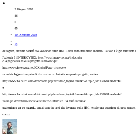
7 Giugno 2003
86
0
65
10 Dicembre 2003
#3
ok ragazzi, un'altra società sta lavorando sulla HM. E non sono nemmeno indietro.. la fase 1 è gia terminata e 
l'azienda è l'INTERCYTEX: http://www.intercytex.net/index.php
e la pagina realativa la progetto la trovate qui:
http://www.intercytex.net/ICX.php?Page=trichocyte
se volete leggervi un paio di discussioni su hairsite su questo progetto, andate:
http://www.hairsite4.com/dc/dcboard.php?az=show_topic&forum=7&topic_id=13764&mode=full
e
http://www.hairsite4.com/dc/dcboard.php?az=show_topic&forum=7&topic_id=13768&mode=full
fra un po dovrebbero uscire altre notizie-interviste.. vi terrò informati..
pazientiamo un po ragazzi.. ormai sono in tanti che lavorano sulla HM.. è solo una questione di poco tempo..
ciauzz