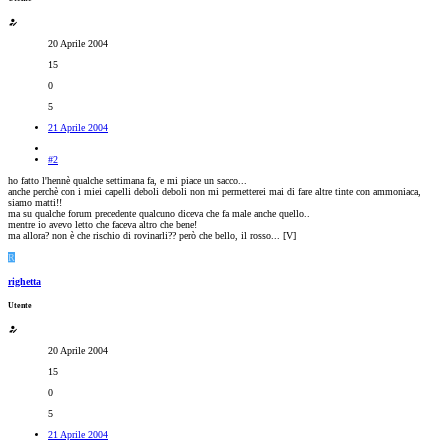
20 Aprile 2004
15
0
5
21 Aprile 2004
#2
ho fatto l'hennè qualche settimana fa, e mi piace un sacco...
anche perchè con i miei capelli deboli deboli non mi permetterei mai di fare altre tinte con ammoniaca,
siamo matti!!
ma su qualche forum precedente qualcuno diceva che fa male anche quello..
mentre io avevo letto che faceva altro che bene!
ma allora? non è che rischio di rovinarli?? però che bello, il rosso... [V]
R
righetta
Utente
20 Aprile 2004
15
0
5
21 Aprile 2004