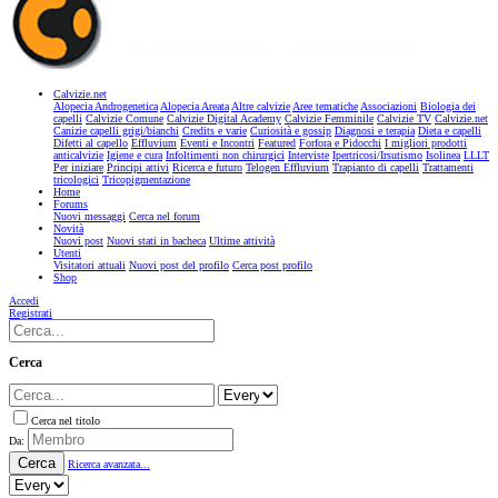
Calvizie.net
Alopecia Androgenetica
Alopecia Areata
Altre calvizie
Aree tematiche
Associazioni
Biologia dei
capelli
Calvizie Comune
Calvizie Digital Academy
Calvizie Femminile
Calvizie TV
Calvizie.net
Canizie capelli grigi/bianchi
Credits e varie
Curiosità e gossip
Diagnosi e terapia
Dieta e capelli
Difetti al capello
Effluvium
Eventi e Incontri
Featured
Forfora e Pidocchi
I migliori prodotti
anticalvizie
Igiene e cura
Infoltimenti non chirurgici
Interviste
Ipertricosi/Irsutismo
Isolinea
LLLT
Per iniziare
Principi attivi
Ricerca e futuro
Telogen Effluvium
Trapianto di capelli
Trattamenti
tricologici
Tricopigmentazione
Home
Forums
Nuovi messaggi
Cerca nel forum
Novità
Nuovi post
Nuovi stati in bacheca
Ultime attività
Utenti
Visitatori attuali
Nuovi post del profilo
Cerca post profilo
Shop
Accedi
Registrati
Cerca
Cerca nel titolo
Da:
Cerca
Ricerca avanzata...