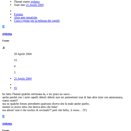
Thread starter
righetta
Start date
21 Aprile 2004
Forums
Altre aree tematiche
Cura e igiene per la bellezza dei capelli
R
righetta
Utente
20 Aprile 2004
15
0
5
21 Aprile 2004
#1
ho fatto l'hennè qualche settimana fa, e mi piace un sacco...
anche perchè con i miei capelli deboli deboli non mi permetterei mai di fare altre tinte con ammoniaca,
siamo matti!!
ma su qualche forum precedente qualcuno diceva che fa male anche quello..
mentre io avevo letto che faceva altro che bene!
ma allora? non è che rischio di rovinarli?? però che bello, il rosso... [V]
R
righetta
Utente