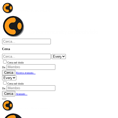
Cerca
Cerca nel titolo
Da:
Cerca
Ricerca avanzata...
Cerca nel titolo
Da:
Cerca
Avanzate...