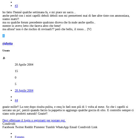
#3
ho fatto l'hennè qualche settimana fa, e mi piace un sacco...
anche perchè con i miei capelli deboli deboli non mi permetterei mai di fare altre tinte con ammoniaca,
siamo matti!!
ma su qualche forum precedente qualcuno diceva che fa male anche quello..
mentre io avevo letto che faceva altro che bene!
ma allora? non è che rischio di rovinarli?? però che bello, il rosso... [V]
R
righetta
Utente
20 Aprile 2004
15
0
5
28 Aprile 2004
#4
grazie mille!! La cute dopo risulta pulita, e cmq lo farò non più di 1 volta al mese. So che i capelli si
seccano un po', perciò quando faccio la pappetta io aggiungo qualche goccia di olio. E controllo sempre ci
siano solo prodotti naturali! Grazie!!
Devi effettuare il login o registrarti per postare qui.
Condividi:
Facebook
Twitter
Reddit
Pinterest
Tumblr
WhatsApp
Email
Condividi
Link
Forums