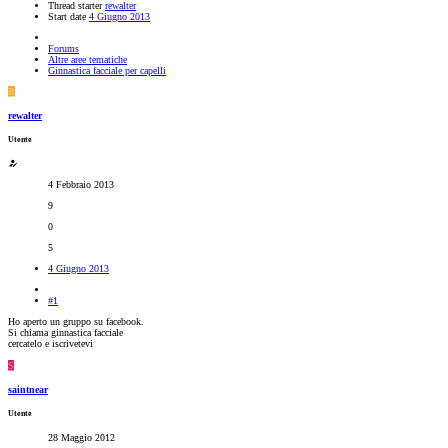
Thread starter
rewalter
Start date
4 Giugno 2013
Forums
Altre aree tematiche
Ginnastica facciale per capelli
R
rewalter
Utente
4 Febbraio 2013
9
0
5
4 Giugno 2013
#1
Ho aperto un gruppo su facebook.
Si chiama ginnastica facciale
cercatelo e iscrivetevi
S
saintnear
Utente
28 Maggio 2012