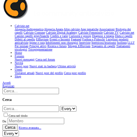
Calvizie.net
Alopecia Androgenetica
Alopecia Areata
Altre calvizie
Aree tematiche
Associazioni
Biologia dei
capelli
Calvizie Comune
Calvizie Digital Academy
Calvizie Femminile
Calvizie TV
Calvizie.net
Canizie capelli grigi/bianchi
Credits e varie
Curiosità e gossip
Diagnosi e terapia
Dieta e capelli
Difetti al capello
Effluvium
Eventi e Incontri
Featured
Forfora e Pidocchi
I migliori prodotti
anticalvizie
Igiene e cura
Infoltimenti non chirurgici
Interviste
Ipertricosi/Irsutismo
Isolinea
LLLT
Per iniziare
Principi attivi
Ricerca e futuro
Telogen Effluvium
Trapianto di capelli
Trattamenti
tricologici
Tricopigmentazione
Home
Forums
Nuovi messaggi
Cerca nel forum
Novità
Nuovi post
Nuovi stati in bacheca
Ultime attività
Utenti
Visitatori attuali
Nuovi post del profilo
Cerca post profilo
Shop
Accedi
Registrati
Cerca
Cerca nel titolo
Da:
Cerca
Ricerca avanzata...