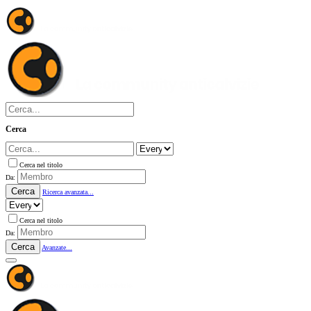
Cerca
Cerca nel titolo
Da:
Cerca
Ricerca avanzata...
Cerca nel titolo
Da:
Cerca
Avanzate...