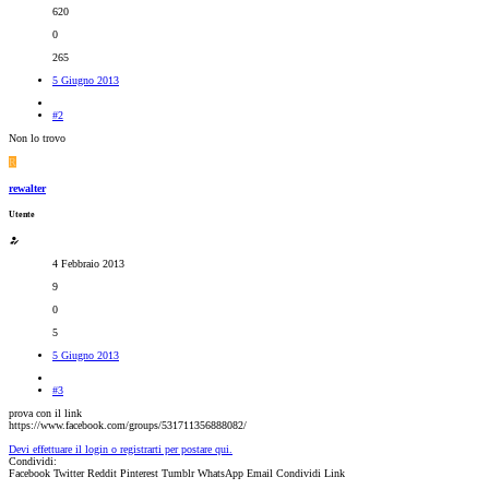
620
0
265
5 Giugno 2013
#2
Non lo trovo
R
rewalter
Utente
4 Febbraio 2013
9
0
5
5 Giugno 2013
#3
prova con il link
https://www.facebook.com/groups/531711356888082/
Devi effettuare il login o registrarti per postare qui.
Condividi:
Facebook
Twitter
Reddit
Pinterest
Tumblr
WhatsApp
Email
Condividi
Link