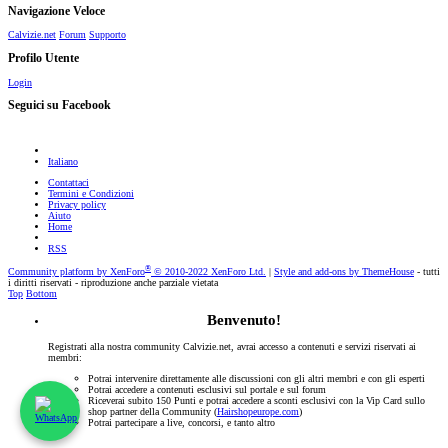
Navigazione Veloce
Calvizie.net
Forum
Supporto
Profilo Utente
Login
Seguici su Facebook
Italiano
Contattaci
Termini e Condizioni
Privacy policy
Aiuto
Home
RSS
®
Community platform by XenForo
© 2010-2022 XenForo Ltd.
|
Style and add-ons by ThemeHouse
- tutti
i diritti riservati - riproduzione anche parziale vietata
Top
Bottom
Benvenuto!
Registrati alla nostra community Calvizie.net, avrai accesso a contenuti e servizi riservati ai
membri:
Potrai intervenire direttamente alle discussioni con gli altri membri e con gli esperti
Potrai accedere a contenuti esclusivi sul portale e sul forum
Riceverai subito 150 Punti e potrai accedere a sconti esclusivi con la Vip Card sullo
shop partner della Community (
Hairshopeurope.com
)
Potrai partecipare a live, concorsi, e tanto altro
Registrati Subito