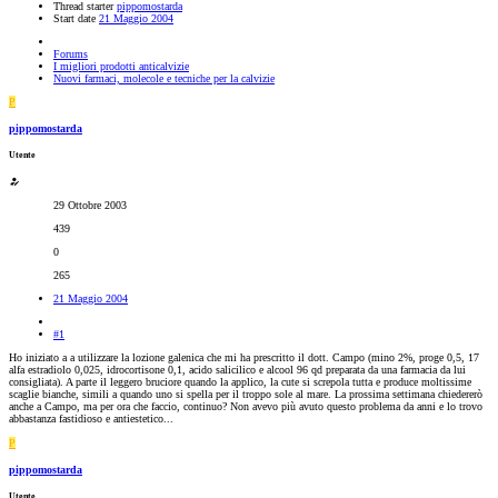
Thread starter
pippomostarda
Start date
21 Maggio 2004
Forums
I migliori prodotti anticalvizie
Nuovi farmaci, molecole e tecniche per la calvizie
P
pippomostarda
Utente
29 Ottobre 2003
439
0
265
21 Maggio 2004
#1
Ho iniziato a a utilizzare la lozione galenica che mi ha prescritto il dott. Campo (mino 2%, proge 0,5, 17
alfa estradiolo 0,025, idrocortisone 0,1, acido salicilico e alcool 96 qd preparata da una farmacia da lui
consigliata). A parte il leggero bruciore quando la applico, la cute si screpola tutta e produce moltissime
scaglie bianche, simili a quando uno si spella per il troppo sole al mare. La prossima settimana chiedererò
anche a Campo, ma per ora che faccio, continuo? Non avevo più avuto questo problema da anni e lo trovo
abbastanza fastidioso e antiestetico...
P
pippomostarda
Utente