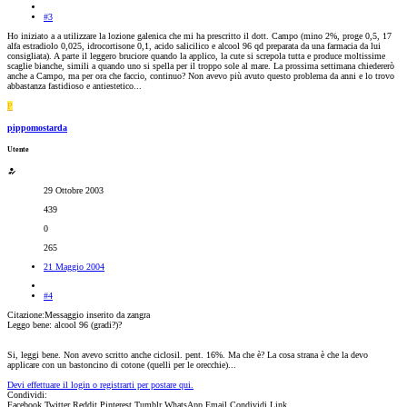
#3
Ho iniziato a a utilizzare la lozione galenica che mi ha prescritto il dott. Campo (mino 2%, proge 0,5, 17
alfa estradiolo 0,025, idrocortisone 0,1, acido salicilico e alcool 96 qd preparata da una farmacia da lui
consigliata). A parte il leggero bruciore quando la applico, la cute si screpola tutta e produce moltissime
scaglie bianche, simili a quando uno si spella per il troppo sole al mare. La prossima settimana chiedererò
anche a Campo, ma per ora che faccio, continuo? Non avevo più avuto questo problema da anni e lo trovo
abbastanza fastidioso e antiestetico...
P
pippomostarda
Utente
29 Ottobre 2003
439
0
265
21 Maggio 2004
#4
Citazione:Messaggio inserito da zangra
Leggo bene: alcool 96 (gradi?)?
Si, leggi bene. Non avevo scritto anche ciclosil. pent. 16%. Ma che è? La cosa strana è che la devo
applicare con un bastoncino di cotone (quelli per le orecchie)...
Devi effettuare il login o registrarti per postare qui.
Condividi:
Facebook
Twitter
Reddit
Pinterest
Tumblr
WhatsApp
Email
Condividi
Link