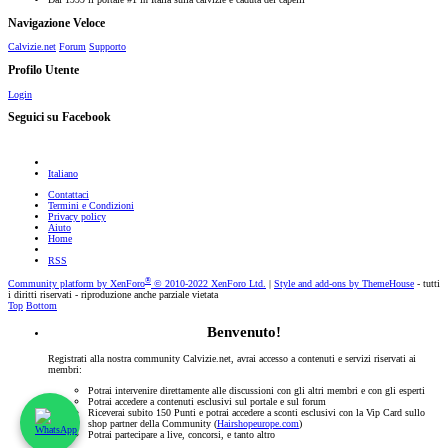
Navigazione Veloce
Calvizie.net
Forum
Supporto
Profilo Utente
Login
Seguici su Facebook
Italiano
Contattaci
Termini e Condizioni
Privacy policy
Aiuto
Home
RSS
®
Community platform by XenForo
© 2010-2022 XenForo Ltd.
|
Style and add-ons by ThemeHouse
- tutti
i diritti riservati - riproduzione anche parziale vietata
Top
Bottom
Benvenuto!
Registrati alla nostra community Calvizie.net, avrai accesso a contenuti e servizi riservati ai
membri:
Potrai intervenire direttamente alle discussioni con gli altri membri e con gli esperti
Potrai accedere a contenuti esclusivi sul portale e sul forum
Riceverai subito 150 Punti e potrai accedere a sconti esclusivi con la Vip Card sullo
shop partner della Community (
Hairshopeurope.com
)
Potrai partecipare a live, concorsi, e tanto altro