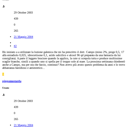
29 Ottobre 2003
439
0
265
21 Maggio 2004
#2
Ho iniziato a a utilizzare la lozione galenica che mi ha prescritto il dott. Campo (mino 2%, proge 0,5, 17
alfa estradiolo 0,025, idrocortisone 0,1, acido salicilico e alcool 96 qd preparata da una farmacia da lui
consigliata). A parte il leggero bruciore quando la applico, la cute si screpola tutta e produce moltissime
scaglie bianche, simili a quando uno si spella per il troppo sole al mare. La prossima settimana chiedererò
anche a Campo, ma per ora che faccio, continuo? Non avevo più avuto questo problema da anni e lo trovo
abbastanza fastidioso e antiestetico...
P
pippomostarda
Utente
29 Ottobre 2003
439
0
265
21 Maggio 2004