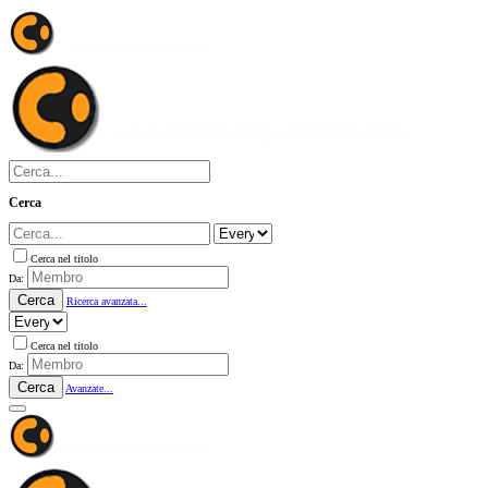
Cerca
Cerca nel titolo
Da:
Cerca
Ricerca avanzata...
Cerca nel titolo
Da:
Cerca
Avanzate...