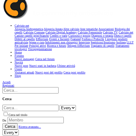
Calvizie.net
Alopecia Androgenetica
Alopecia Areata
Altre calvizie
Aree tematiche
Associazioni
Biologia dei
capelli
Calvizie Comune
Calvizie Digital Academy
Calvizie Femminile
Calvizie TV
Calvizie.net
Canizie capelli grigi/bianchi
Credits e varie
Curiosità e gossip
Diagnosi e terapia
Dieta e capelli
Difetti al capello
Effluvium
Eventi e Incontri
Featured
Forfora e Pidocchi
I migliori prodotti
anticalvizie
Igiene e cura
Infoltimenti non chirurgici
Interviste
Ipertricosi/Irsutismo
Isolinea
LLLT
Per iniziare
Principi attivi
Ricerca e futuro
Telogen Effluvium
Trapianto di capelli
Trattamenti
tricologici
Tricopigmentazione
Home
Forums
Nuovi messaggi
Cerca nel forum
Novità
Nuovi post
Nuovi stati in bacheca
Ultime attività
Utenti
Visitatori attuali
Nuovi post del profilo
Cerca post profilo
Shop
Accedi
Registrati
Cerca
Cerca nel titolo
Da:
Cerca
Ricerca avanzata...