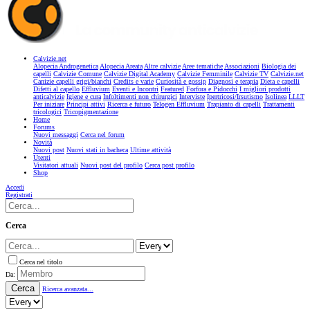
Calvizie.net
Alopecia Androgenetica
Alopecia Areata
Altre calvizie
Aree tematiche
Associazioni
Biologia dei
capelli
Calvizie Comune
Calvizie Digital Academy
Calvizie Femminile
Calvizie TV
Calvizie.net
Canizie capelli grigi/bianchi
Credits e varie
Curiosità e gossip
Diagnosi e terapia
Dieta e capelli
Difetti al capello
Effluvium
Eventi e Incontri
Featured
Forfora e Pidocchi
I migliori prodotti
anticalvizie
Igiene e cura
Infoltimenti non chirurgici
Interviste
Ipertricosi/Irsutismo
Isolinea
LLLT
Per iniziare
Principi attivi
Ricerca e futuro
Telogen Effluvium
Trapianto di capelli
Trattamenti
tricologici
Tricopigmentazione
Home
Forums
Nuovi messaggi
Cerca nel forum
Novità
Nuovi post
Nuovi stati in bacheca
Ultime attività
Utenti
Visitatori attuali
Nuovi post del profilo
Cerca post profilo
Shop
Accedi
Registrati
Cerca
Cerca nel titolo
Da:
Cerca
Ricerca avanzata...