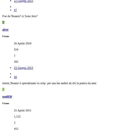
22 Giugno 2013
#7
Fue da Tesauro? ci Sono foto?
A
alves
Utente
26 Aprile 2010
554
1
265
23 Giugno 2013
#8
mmm,Tesauro è specializzato in strip..per una fue andrei da chi la pratica da anni
N
noel830
Utente
25 Aprile 2011
1,122
2
415