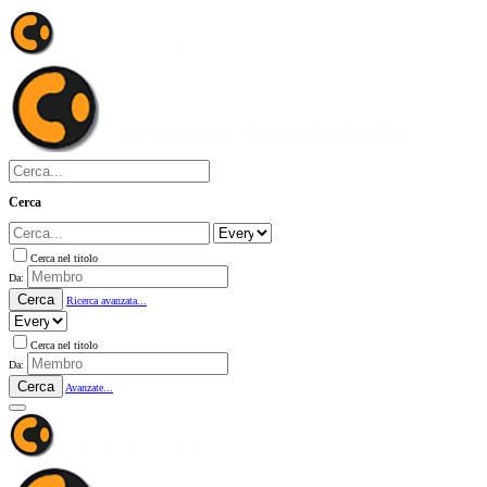
Cerca
Cerca nel titolo
Da:
Cerca
Ricerca avanzata...
Cerca nel titolo
Da:
Cerca
Avanzate...