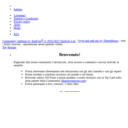
Italiano
Contattaci
Termini e Condizioni
Privacy policy
Aiuto
Home
RSS
®
Community platform by XenForo
© 2010-2022 XenForo Ltd.
|
Style and add-ons by ThemeHouse
- tutti
i diritti riservati - riproduzione anche parziale vietata
Top
Bottom
Benvenuto!
Registrati alla nostra community Calvizie.net, avrai accesso a contenuti e servizi riservati ai
membri:
Potrai intervenire direttamente alle discussioni con gli altri membri e con gli esperti
Potrai accedere a contenuti esclusivi sul portale e sul forum
Riceverai subito 150 Punti e potrai accedere a sconti esclusivi con la Vip Card sullo
shop partner della Community (
Hairshopeurope.com
)
Potrai partecipare a live, concorsi, e tanto altro
Registrati Subito