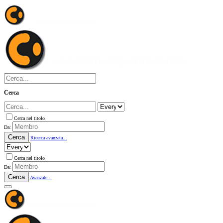
Cerca
Cerca nel titolo
Da:
Cerca
Ricerca avanzata...
Cerca nel titolo
Da:
Cerca
Avanzate...