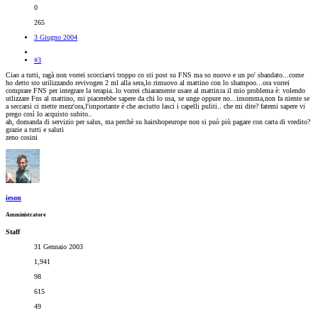
0
265
3 Giugno 2004
#3
Ciao a tutti, ragà non vorrei scocciarvi troppo co sti post su FNS ma so nuovo e un po' sbandato...come
ho detto sto utilizzando revivogen 2 ml alla sera,lo rimuovo al mattino con lo shampoo...ora vorrei
comprare FNS per integrare la terapia..lo vorrei chiaramente usare al mattin
ra il mio problema è: volendo
utlizzare Fns al mattino, mi piacerebbe sapere da chi lo usa, se unge oppure no...insomma,non fa niente se
a seccarsi ci mette mezz'ora,l'importante è che asciutto lasci i capelli puliti.. che mi dite? fatemi sapere vi
prego così lo acquisto subito..
ah, domanda di servizio per salus, ma perchè su hairshopeurope non si può più pagare con carta di vredito?
grazie a tutti e saluti
zeno cosini
ieson
Amministratore
Staff
31 Gennaio 2003
1,941
98
615
49