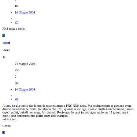
165
14 Giugno 2004
#7
FNS unge e come.
C
cosini
Utente
24 Maggio 2004
253
0
265
14 Giugno 2004
#8
Allora, ho già scritto che lo uso da una settimana e FNS NON unge. Ma evidentemente si possono avere
diverse concezioni dell'unto. Io intendo che FNS, quando si asciuga, e non ci mette neanche molto, lascia i
capelli puliti, quindi non unge. Al contrario Revivogen lo puoi far asciugare anche per 15 giorni, ma i
capelli non torneranno mai puliti senza uno shampoo.
saluti a tutti
Cosini
D