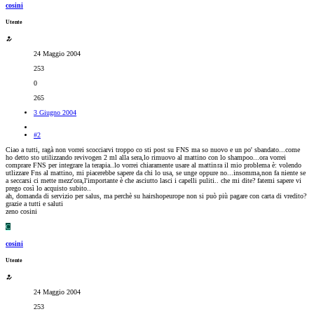
cosini
Utente
24 Maggio 2004
253
0
265
3 Giugno 2004
#2
Ciao a tutti, ragà non vorrei scocciarvi troppo co sti post su FNS ma so nuovo e un po' sbandato...come
ho detto sto utilizzando revivogen 2 ml alla sera,lo rimuovo al mattino con lo shampoo...ora vorrei
comprare FNS per integrare la terapia..lo vorrei chiaramente usare al mattin
ra il mio problema è: volendo
utlizzare Fns al mattino, mi piacerebbe sapere da chi lo usa, se unge oppure no...insomma,non fa niente se
a seccarsi ci mette mezz'ora,l'importante è che asciutto lasci i capelli puliti.. che mi dite? fatemi sapere vi
prego così lo acquisto subito..
ah, domanda di servizio per salus, ma perchè su hairshopeurope non si può più pagare con carta di vredito?
grazie a tutti e saluti
zeno cosini
C
cosini
Utente
24 Maggio 2004
253