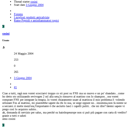
Thread starter
cosini
Start date
3 Giugno 2004
Forums
I migliori prodotti anticalvizie
Rame Peptidi e antinfiammatori topici
C
cosini
Utente
24 Maggio 2004
253
0
265
3 Giugno 2004
#1
Ciao a tutti, ragà non vorrei scocciarvi troppo co sti post su FNS ma so nuovo e un po' sbandato...come
ho detto sto utilizzando revivogen 2 ml alla sera,lo rimuovo al mattino con lo shampoo...ora vorrei
comprare FNS per integrare la terapia..lo vorrei chiaramente usare al mattin
ra il mio problema è: volendo
utlizzare Fns al mattino, mi piacerebbe sapere da chi lo usa, se unge oppure no...insomma,non fa niente se
a seccarsi ci mette mezz'ora,l'importante è che asciutto lasci i capelli puliti.. che mi dite? fatemi sapere vi
prego così lo acquisto subito..
ah, domanda di servizio per salus, ma perchè su hairshopeurope non si può più pagare con carta di vredito?
grazie a tutti e saluti
zeno cosini
C