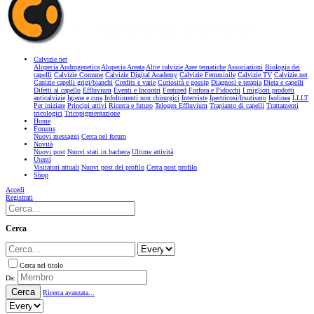
Calvizie.net
Alopecia Androgenetica
Alopecia Areata
Altre calvizie
Aree tematiche
Associazioni
Biologia dei
capelli
Calvizie Comune
Calvizie Digital Academy
Calvizie Femminile
Calvizie TV
Calvizie.net
Canizie capelli grigi/bianchi
Credits e varie
Curiosità e gossip
Diagnosi e terapia
Dieta e capelli
Difetti al capello
Effluvium
Eventi e Incontri
Featured
Forfora e Pidocchi
I migliori prodotti
anticalvizie
Igiene e cura
Infoltimenti non chirurgici
Interviste
Ipertricosi/Irsutismo
Isolinea
LLLT
Per iniziare
Principi attivi
Ricerca e futuro
Telogen Effluvium
Trapianto di capelli
Trattamenti
tricologici
Tricopigmentazione
Home
Forums
Nuovi messaggi
Cerca nel forum
Novità
Nuovi post
Nuovi stati in bacheca
Ultime attività
Utenti
Visitatori attuali
Nuovi post del profilo
Cerca post profilo
Shop
Accedi
Registrati
Cerca
Cerca nel titolo
Da:
Cerca
Ricerca avanzata...