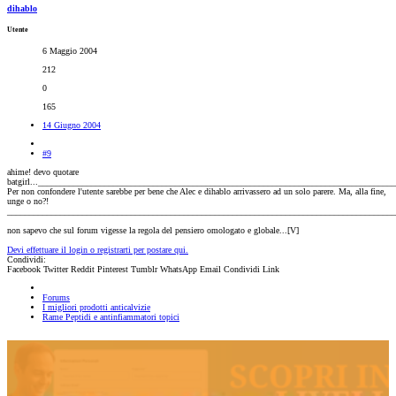
dihablo
Utente
6 Maggio 2004
212
0
165
14 Giugno 2004
#9
ahime! devo quotare
batgirl...________________________________________________________________________________
Per non confondere l'utente sarebbe per bene che Alec e dihablo arrivassero ad un solo parere. Ma, alla fine,
unge o no?!
________________________________________________________________________________________
non sapevo che sul forum vigesse la regola del pensiero omologato e globale...[V]
Devi effettuare il login o registrarti per postare qui.
Condividi:
Facebook
Twitter
Reddit
Pinterest
Tumblr
WhatsApp
Email
Condividi
Link
Forums
I migliori prodotti anticalvizie
Rame Peptidi e antinfiammatori topici