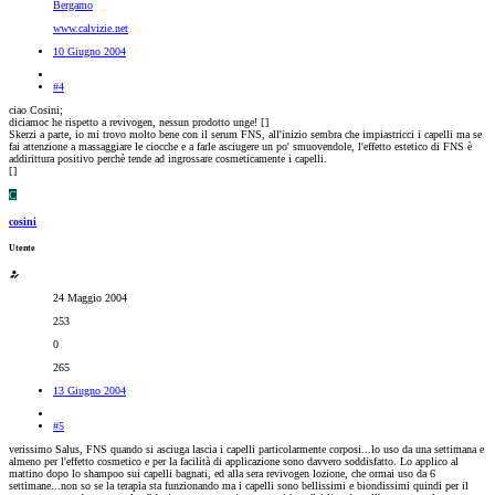
Bergamo
www.calvizie.net
10 Giugno 2004
#4
ciao Cosini;
diciamoc he rispetto a revivogen, nessun prodotto unge! [
]
Skerzi a parte, io mi trovo molto bene con il serum FNS, all'inizio sembra che impiastricci i capelli ma se
fai attenzione a massaggiare le ciocche e a farle asciugere un po' smuovendole, l'effetto estetico di FNS è
addirittura positivo perchè tende ad ingrossare cosmeticamente i capelli.
[
]
C
cosini
Utente
24 Maggio 2004
253
0
265
13 Giugno 2004
#5
verissimo Salus, FNS quando si asciuga lascia i capelli particolarmente corposi...lo uso da una settimana e
almeno per l'effetto cosmetico e per la facilità di applicazione sono davvero soddisfatto. Lo applico al
mattino dopo lo shampoo sui capelli bagnati, ed alla sera revivogen lozione, che ormai uso da 6
settimane...non so se la terapia sta funzionando ma i capelli sono bellissimi e biondissimi quindi per il