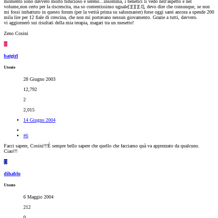
momento sono davvero molto fiducioso e sereno...insomma, i benefici li vedo nell'aspetto e nel
volume,non certo per la riscrescita, ma so contentissimo uguale[
][
][
][:I], devo dire che comunque, se non
mi fossi imbattuto in questo forum (per la verità prima su salusmaster) forse oggi sarei ancora a spende 200
mila lire per 12 fiale di crescina, che non mi portavano nessun giovamento. Grazie a tutti, davvero.
vi aggiornerò sui risultati della mia terapia, magari tra un mesetto!
Zeno Cosini
B
batgirl
Utente
28 Giugno 2003
12,792
2
2,015
14 Giugno 2004
#6
Facci sapere, Cosini!!!È sempre bello sapere che quello che facciamo quà va apprezzato da qualcuno.
Ciao!!!
D
dihablo
Utente
6 Maggio 2004
212
0