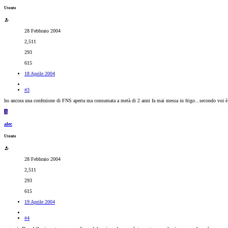
Utente
28 Febbraio 2004
2,511
293
615
18 Aprile 2004
#3
ho ancora una confezione di FNS aperta ma consumata a metà di 2 anni fa mai messa in frigo...secondo voi è
A
alec
Utente
28 Febbraio 2004
2,511
293
615
19 Aprile 2004
#4