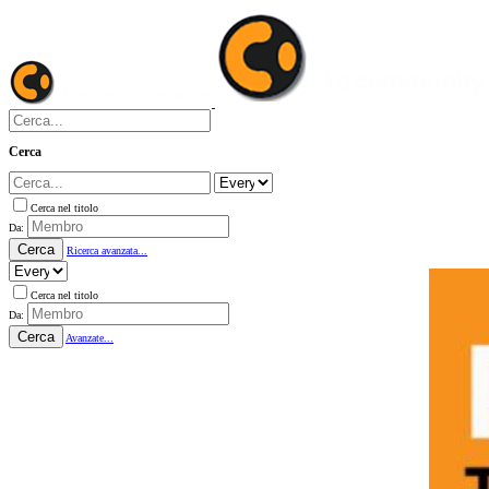
Cerca
Cerca nel titolo
Da:
Cerca
Ricerca avanzata...
Cerca nel titolo
Da:
Cerca
Avanzate...