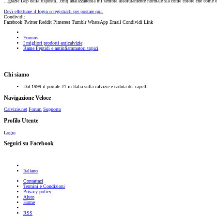
...grazie Dep della risposta...cmq analizzandola mi sembra assolutamente normale sia come colore che come odor
Devi effettuare il login o registrarti per postare qui.
Condividi:
Facebook
Twitter
Reddit
Pinterest
Tumblr
WhatsApp
Email
Condividi
Link
Forums
I migliori prodotti anticalvizie
Rame Peptidi e antinfiammatori topici
Chi siamo
Dal 1999 il portale #1 in Italia sulla calvizie e caduta dei capelli
Navigazione Veloce
Calvizie.net
Forum
Supporto
Profilo Utente
Login
Seguici su Facebook
Italiano
Contattaci
Termini e Condizioni
Privacy policy
Aiuto
Home
RSS