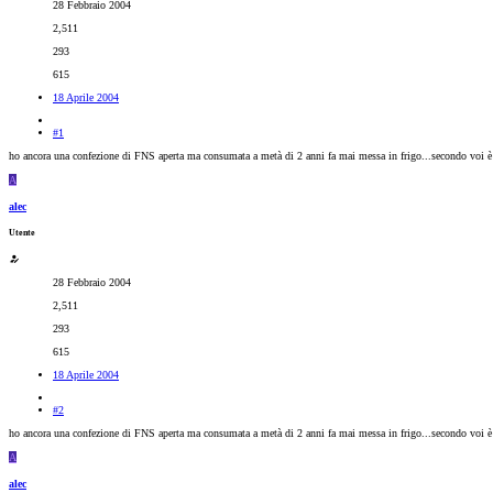
28 Febbraio 2004
2,511
293
615
18 Aprile 2004
#1
ho ancora una confezione di FNS aperta ma consumata a metà di 2 anni fa mai messa in frigo...secondo voi è
A
alec
Utente
28 Febbraio 2004
2,511
293
615
18 Aprile 2004
#2
ho ancora una confezione di FNS aperta ma consumata a metà di 2 anni fa mai messa in frigo...secondo voi è
A
alec