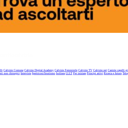
lli
Calvizie Comune
Calvizie Digital Academy
Calvizie Femminile
Calvizie TV
Calvizie.net
Canizie capelli gr
nti non chirurgici
Interviste
Ipertricosi/Irsutismo
Isolinea
LLLT
Per iniziare
Principi attivi
Ricerca e futuro
Telo