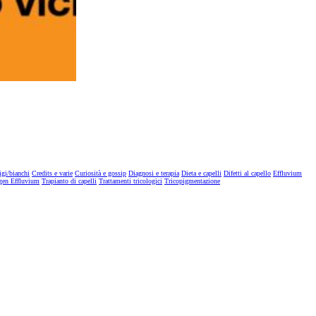
igi/bianchi
Credits e varie
Curiosità e gossip
Diagnosi e terapia
Dieta e capelli
Difetti al capello
Effluvium
gen Effluvium
Trapianto di capelli
Trattamenti tricologici
Tricopigmentazione