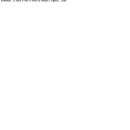
adenza...il fatto è che ci sono di mezzo i capelli...ciao!