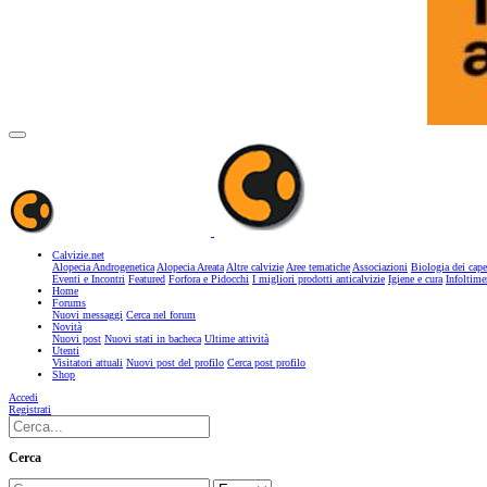
Calvizie.net
Alopecia Androgenetica
Alopecia Areata
Altre calvizie
Aree tematiche
Associazioni
Biologia dei cape
Eventi e Incontri
Featured
Forfora e Pidocchi
I migliori prodotti anticalvizie
Igiene e cura
Infoltime
Home
Forums
Nuovi messaggi
Cerca nel forum
Novità
Nuovi post
Nuovi stati in bacheca
Ultime attività
Utenti
Visitatori attuali
Nuovi post del profilo
Cerca post profilo
Shop
Accedi
Registrati
Cerca