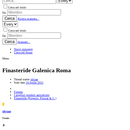
Cerca nel titolo
Da:
Cerca
Ricerca avanzata...
Cerca nel titolo
Da:
Cerca
Avanzate...
Nuovi messaggi
Cerca nel forum
Menu
Finasteride Galenica Roma
Thread starter
xhvaar
Start date
24 Aprile 2013
Forums
I migliori prodotti anticalvizie
Finasteride (Propecia, Proscar & C.)
X
xhvaar
Utente