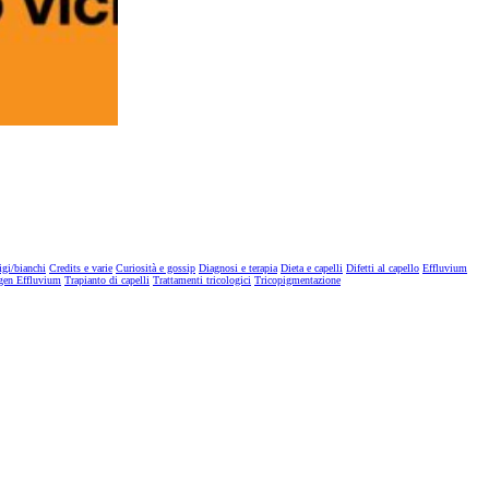
igi/bianchi
Credits e varie
Curiosità e gossip
Diagnosi e terapia
Dieta e capelli
Difetti al capello
Effluvium
gen Effluvium
Trapianto di capelli
Trattamenti tricologici
Tricopigmentazione