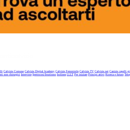
lli
Calvizie Comune
Calvizie Digital Academy
Calvizie Femminile
Calvizie TV
Calvizie.net
Canizie capelli gr
nti non chirurgici
Interviste
Ipertricosi/Irsutismo
Isolinea
LLLT
Per iniziare
Principi attivi
Ricerca e futuro
Telo