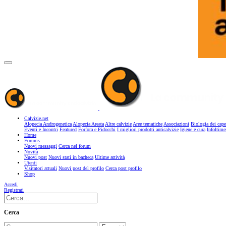
Calvizie.net
Alopecia Androgenetica
Alopecia Areata
Altre calvizie
Aree tematiche
Associazioni
Biologia dei cape
Eventi e Incontri
Featured
Forfora e Pidocchi
I migliori prodotti anticalvizie
Igiene e cura
Infoltime
Home
Forums
Nuovi messaggi
Cerca nel forum
Novità
Nuovi post
Nuovi stati in bacheca
Ultime attività
Utenti
Visitatori attuali
Nuovi post del profilo
Cerca post profilo
Shop
Accedi
Registrati
Cerca