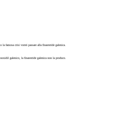
 la famosa crisi vorrei passare alla finasteride galenica.
xidil galenico, la finasteride galenica non la produco.