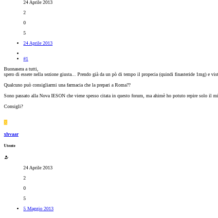
24 Aprile 2013
2
0
5
24 Aprile 2013
#1
Buonasera a tutti,
spero di essere nella sezione giusta... Prendo già da un pò di tempo il propecia (quindi finasteride 1mg) e visto
Qualcuno può consigliarmi una farmacia che la prepari a Roma??
Sono passato alla Nova IESON che viene spesso citata in questo forum, ma ahimè ho potuto repire solo il mino
Consigli?
X
xhvaar
Utente
24 Aprile 2013
2
0
5
5 Maggio 2013