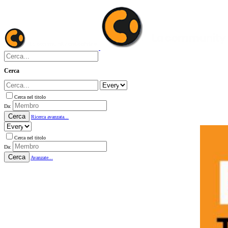
Cerca
Cerca nel titolo
Da:
Cerca
Ricerca avanzata...
Cerca nel titolo
Da:
Cerca
Avanzate...