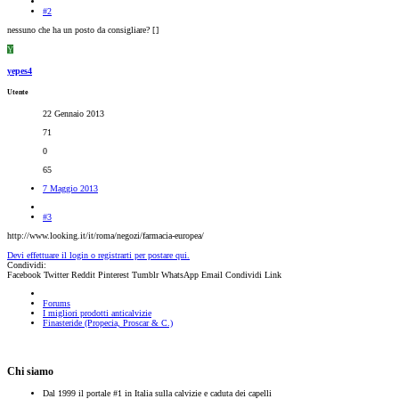
#2
nessuno che ha un posto da consigliare? [
]
Y
yepes4
Utente
22 Gennaio 2013
71
0
65
7 Maggio 2013
#3
http://www.looking.it/it/roma/negozi/farmacia-europea/
Devi effettuare il login o registrarti per postare qui.
Condividi:
Facebook
Twitter
Reddit
Pinterest
Tumblr
WhatsApp
Email
Condividi
Link
Forums
I migliori prodotti anticalvizie
Finasteride (Propecia, Proscar & C.)
Chi siamo
Dal 1999 il portale #1 in Italia sulla calvizie e caduta dei capelli