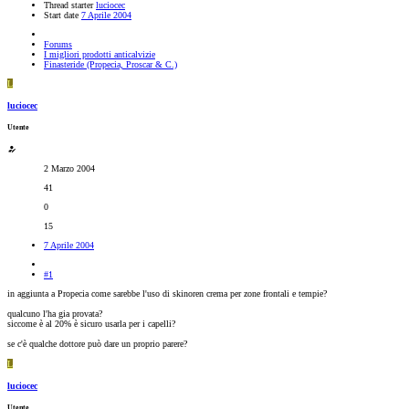
Thread starter
luciocec
Start date
7 Aprile 2004
Forums
I migliori prodotti anticalvizie
Finasteride (Propecia, Proscar & C.)
L
luciocec
Utente
2 Marzo 2004
41
0
15
7 Aprile 2004
#1
in aggiunta a Propecia come sarebbe l'uso di skinoren crema per zone frontali e tempie?
qualcuno l'ha gia provata?
siccome è al 20% è sicuro usarla per i capelli?
se c'è qualche dottore può dare un proprio parere?
L
luciocec
Utente