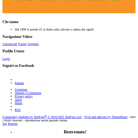
Chi siamo
Dal 1999 il portale #1 in Italia sulla calvizie e caduta dei capelli
Navigazione Veloce
Calvizie.net
Forum
Supporto
Profilo Utente
Login
Seguici su Facebook
Italiano
Contattaci
Termini e Condizioni
Privacy policy
Aiuto
Home
RSS
®
Community platform by XenForo
© 2010-2022 XenForo Ltd.
|
Style and add-ons by ThemeHouse
- tutti
i diritti riservati - riproduzione anche parziale vietata
Top
Bottom
Benvenuto!