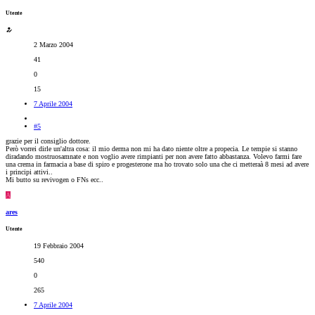
Utente
2 Marzo 2004
41
0
15
7 Aprile 2004
#5
grazie per il consiglio dottore.
Però vorrei dirle un'altra cosa: il mio derma non mi ha dato niente oltre a propecia. Le tempie si stanno
diradando mostruosamnate e non voglio avere rimpianti per non avere fatto abbastanza. Volevo farmi fare
una crema in farmacia a base di spiro e progesterone ma ho trovato solo una che ci metteraà 8 mesi ad avere
i principi attivi..
Mi butto su revivogen o FNs ecc..
A
ares
Utente
19 Febbraio 2004
540
0
265
7 Aprile 2004