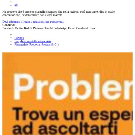
#6
Ho scoperto che è presente sia nello shampoo che nella lozione, però non saprei dire in quale
concentrazione, evidentemente non è così marcata.
Devi effettuare il login o registrarti per postare qui.
Condividi:
Facebook
Twitter
Reddit
Pinterest
Tumblr
WhatsApp
Email
Condividi
Link
Forums
I migliori prodotti anticalvizie
Finasteride (Propecia, Proscar & C.)