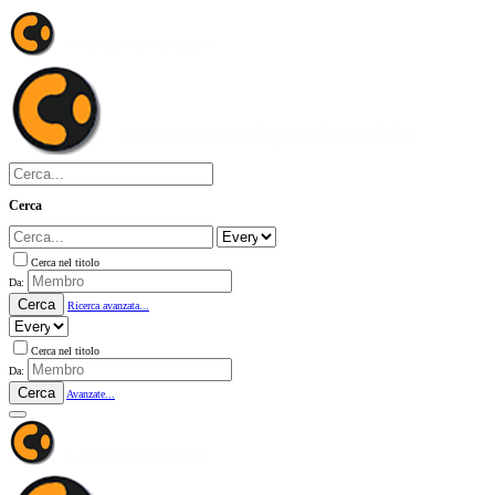
Cerca
Cerca nel titolo
Da:
Cerca
Ricerca avanzata...
Cerca nel titolo
Da:
Cerca
Avanzate...