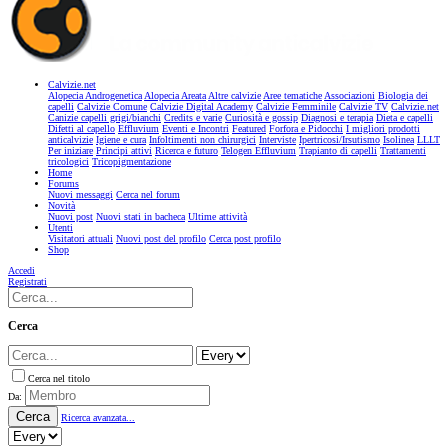
Calvizie.net
Alopecia Androgenetica
Alopecia Areata
Altre calvizie
Aree tematiche
Associazioni
Biologia dei
capelli
Calvizie Comune
Calvizie Digital Academy
Calvizie Femminile
Calvizie TV
Calvizie.net
Canizie capelli grigi/bianchi
Credits e varie
Curiosità e gossip
Diagnosi e terapia
Dieta e capelli
Difetti al capello
Effluvium
Eventi e Incontri
Featured
Forfora e Pidocchi
I migliori prodotti
anticalvizie
Igiene e cura
Infoltimenti non chirurgici
Interviste
Ipertricosi/Irsutismo
Isolinea
LLLT
Per iniziare
Principi attivi
Ricerca e futuro
Telogen Effluvium
Trapianto di capelli
Trattamenti
tricologici
Tricopigmentazione
Home
Forums
Nuovi messaggi
Cerca nel forum
Novità
Nuovi post
Nuovi stati in bacheca
Ultime attività
Utenti
Visitatori attuali
Nuovi post del profilo
Cerca post profilo
Shop
Accedi
Registrati
Cerca
Cerca nel titolo
Da:
Cerca
Ricerca avanzata...