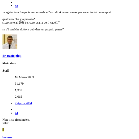
#3
in aggiunta a Propecia come sarebbe l'uso di skinoren crema per zone frontali e tempie?
qualcuno l'ha gia provata?
siccome è al 20% è sicuro usarla per i capelli?
se c'è qualche dottore può dare un proprio parere?
dr_paolo gigli
Moderatore
Staff
16 Marzo 2003
31,179
1,391
2,015
7 Aprile 2004
#4
Non ti so rispoindere.
saluti
L
luciocec