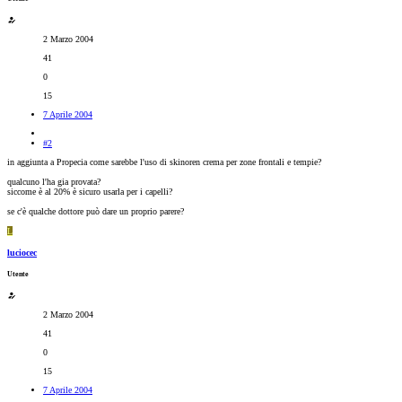
2 Marzo 2004
41
0
15
7 Aprile 2004
#2
in aggiunta a Propecia come sarebbe l'uso di skinoren crema per zone frontali e tempie?
qualcuno l'ha gia provata?
siccome è al 20% è sicuro usarla per i capelli?
se c'è qualche dottore può dare un proprio parere?
L
luciocec
Utente
2 Marzo 2004
41
0
15
7 Aprile 2004