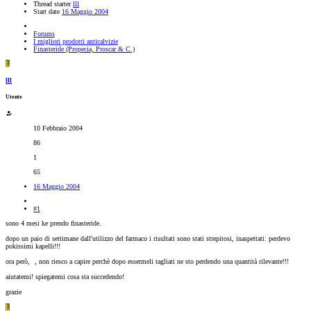
Thread starter
lll
Start date
16 Maggio 2004
Forums
I migliori prodotti anticalvizie
Finasteride (Propecia, Proscar & C.)
L
lll
Utente
10 Febbraio 2004
86
1
65
16 Maggio 2004
#1
sono 4 mesi ke prendo finasteride.
dopo un paio di settimane dall'utilizzo del farmaco i risultati sono stati strepitosi, inaspettati: perdevo
pokissimi kapelli!!!
ora però,
, non riesco a capire perchè dopo essermeli tagliati ne sto perdendo una quantità rilevante!!!
aiutatemi! spiegatemi cosa sta succedendo!
grazie
L