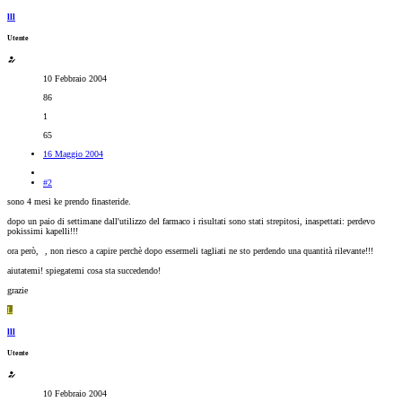
lll
Utente
10 Febbraio 2004
86
1
65
16 Maggio 2004
#2
sono 4 mesi ke prendo finasteride.
dopo un paio di settimane dall'utilizzo del farmaco i risultati sono stati strepitosi, inaspettati: perdevo
pokissimi kapelli!!!
ora però,
, non riesco a capire perchè dopo essermeli tagliati ne sto perdendo una quantità rilevante!!!
aiutatemi! spiegatemi cosa sta succedendo!
grazie
L
lll
Utente
10 Febbraio 2004