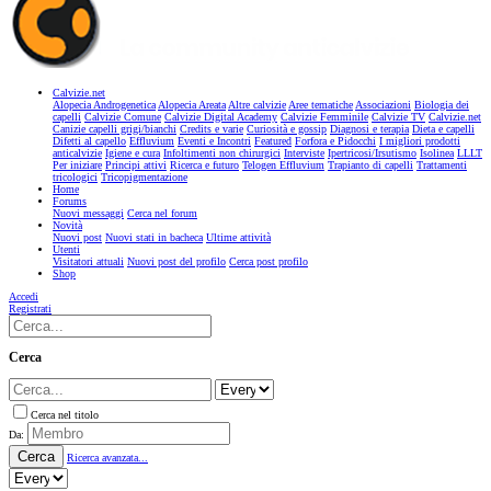
Calvizie.net
Alopecia Androgenetica
Alopecia Areata
Altre calvizie
Aree tematiche
Associazioni
Biologia dei
capelli
Calvizie Comune
Calvizie Digital Academy
Calvizie Femminile
Calvizie TV
Calvizie.net
Canizie capelli grigi/bianchi
Credits e varie
Curiosità e gossip
Diagnosi e terapia
Dieta e capelli
Difetti al capello
Effluvium
Eventi e Incontri
Featured
Forfora e Pidocchi
I migliori prodotti
anticalvizie
Igiene e cura
Infoltimenti non chirurgici
Interviste
Ipertricosi/Irsutismo
Isolinea
LLLT
Per iniziare
Principi attivi
Ricerca e futuro
Telogen Effluvium
Trapianto di capelli
Trattamenti
tricologici
Tricopigmentazione
Home
Forums
Nuovi messaggi
Cerca nel forum
Novità
Nuovi post
Nuovi stati in bacheca
Ultime attività
Utenti
Visitatori attuali
Nuovi post del profilo
Cerca post profilo
Shop
Accedi
Registrati
Cerca
Cerca nel titolo
Da:
Cerca
Ricerca avanzata...