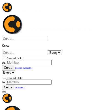
Cerca
Cerca nel titolo
Da:
Cerca
Ricerca avanzata...
Cerca nel titolo
Da:
Cerca
Avanzate...