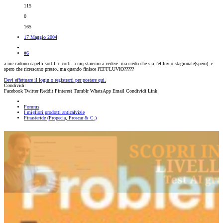
115
0
165
17 Maggio 2004
#6
a me cadono capelli sottili e corti...cmq staremo a vedere..ma credo che sia l'effluvio stagionale(spero)..e
spero che ricrescano presto..ma quando finisce l'EFFLUVIO?????
Devi effettuare il login o registrarti per postare qui.
Condividi:
Facebook
Twitter
Reddit
Pinterest
Tumblr
WhatsApp
Email
Condividi
Link
Forums
I migliori prodotti anticalvizie
Finasteride (Propecia, Proscar & C.)