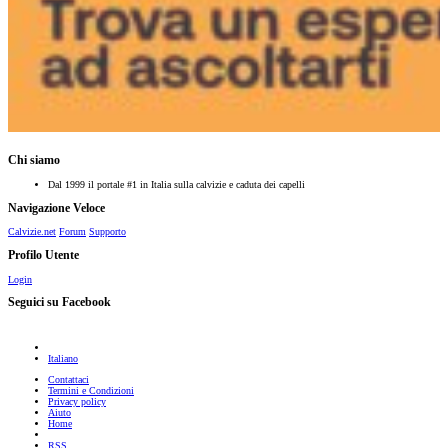
Chi siamo
Dal 1999 il portale #1 in Italia sulla calvizie e caduta dei capelli
Navigazione Veloce
Calvizie.net
Forum
Supporto
Profilo Utente
Login
Seguici su Facebook
Italiano
Contattaci
Termini e Condizioni
Privacy policy
Aiuto
Home
RSS