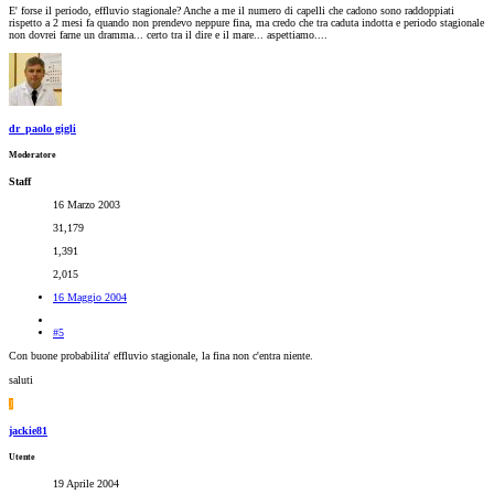
E' forse il periodo, effluvio stagionale? Anche a me il numero di capelli che cadono sono raddoppiati
rispetto a 2 mesi fa quando non prendevo neppure fina, ma credo che tra caduta indotta e periodo stagionale
non dovrei farne un dramma... certo tra il dire e il mare... aspettiamo....
dr_paolo gigli
Moderatore
Staff
16 Marzo 2003
31,179
1,391
2,015
16 Maggio 2004
#5
Con buone probabilita' effluvio stagionale, la fina non c'entra niente.
saluti
J
jackie81
Utente
19 Aprile 2004