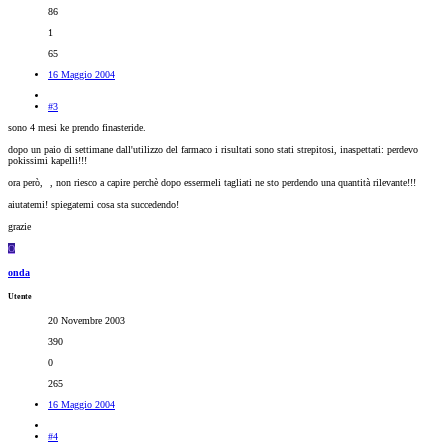
86
1
65
16 Maggio 2004
#3
sono 4 mesi ke prendo finasteride.
dopo un paio di settimane dall'utilizzo del farmaco i risultati sono stati strepitosi, inaspettati: perdevo
pokissimi kapelli!!!
ora però,
, non riesco a capire perchè dopo essermeli tagliati ne sto perdendo una quantità rilevante!!!
aiutatemi! spiegatemi cosa sta succedendo!
grazie
O
onda
Utente
20 Novembre 2003
390
0
265
16 Maggio 2004
#4