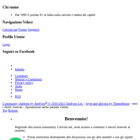
Chi siamo
Dal 1999 il portale #1 in Italia sulla calvizie e caduta dei capelli
Navigazione Veloce
Calvizie.net
Forum
Supporto
Profilo Utente
Login
Seguici su Facebook
Italiano
Contattaci
Termini e Condizioni
Privacy policy
Aiuto
Home
RSS
®
Community platform by XenForo
© 2010-2022 XenForo Ltd.
|
Style and add-ons by ThemeHouse
- tutti
i diritti riservati - riproduzione anche parziale vietata
Top
Bottom
Benvenuto!
Registrati alla nostra community Calvizie.net, avrai accesso a contenuti e servizi riservati ai
membri:
Potrai intervenire direttamente alle discussioni con gli altri membri e con gli esperti