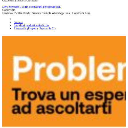
Grazie della risposta.Un saluto.
Devi effettuare il login o registrarti per postare qui.
Condividi:
Facebook
Twitter
Reddit
Pinterest
Tumblr
WhatsApp
Email
Condividi
Link
Forums
I migliori prodotti anticalvizie
Finasteride (Propecia, Proscar & C.)