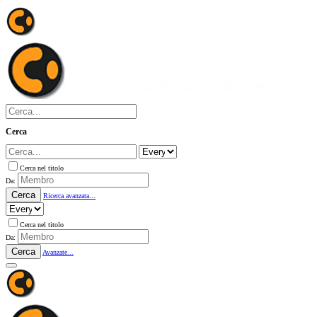
Cerca
Cerca nel titolo
Da:
Cerca
Ricerca avanzata...
Cerca nel titolo
Da:
Cerca
Avanzate...