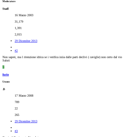
Moderatore
Staff
16 Marzo 2003
31,179
1,391
2,015
29 Dicembre 2013
#2
Non saprei, ma l ritenzione idrica se i verifica iniia dalle parti declivi ( caviglie) non certo dal vio
Saluti
F
furio
Utente
17 Marzo 2008
789
22
265
29 Dicembre 2013
#3