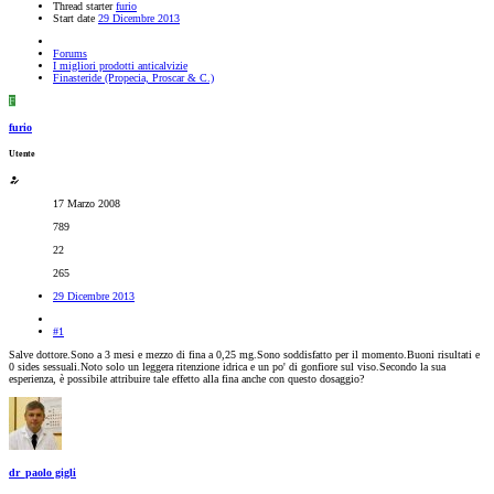
Thread starter
furio
Start date
29 Dicembre 2013
Forums
I migliori prodotti anticalvizie
Finasteride (Propecia, Proscar & C.)
F
furio
Utente
17 Marzo 2008
789
22
265
29 Dicembre 2013
#1
Salve dottore.Sono a 3 mesi e mezzo di fina a 0,25 mg.Sono soddisfatto per il momento.Buoni risultati e
0 sides sessuali.Noto solo un leggera ritenzione idrica e un po' di gonfiore sul viso.Secondo la sua
esperienza, è possibile attribuire tale effetto alla fina anche con questo dosaggio?
dr_paolo gigli