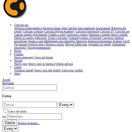
Calvizie.net
Alopecia Androgenetica
Alopecia Areata
Altre calvizie
Aree tematiche
Associazioni
Biologia dei
capelli
Calvizie Comune
Calvizie Digital Academy
Calvizie Femminile
Calvizie TV
Calvizie.net
Canizie capelli grigi/bianchi
Credits e varie
Curiosità e gossip
Diagnosi e terapia
Dieta e capelli
Difetti al capello
Effluvium
Eventi e Incontri
Featured
Forfora e Pidocchi
I migliori prodotti
anticalvizie
Igiene e cura
Infoltimenti non chirurgici
Interviste
Ipertricosi/Irsutismo
Isolinea
LLLT
Per iniziare
Principi attivi
Ricerca e futuro
Telogen Effluvium
Trapianto di capelli
Trattamenti
tricologici
Tricopigmentazione
Home
Forums
Nuovi messaggi
Cerca nel forum
Novità
Nuovi post
Nuovi stati in bacheca
Ultime attività
Utenti
Visitatori attuali
Nuovi post del profilo
Cerca post profilo
Shop
Accedi
Registrati
Cerca
Cerca nel titolo
Da:
Cerca
Ricerca avanzata...