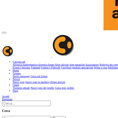
Calvizie.net
Alopecia Androgenetica
Alopecia Areata
Altre calvizie
Aree tematiche
Associazioni
Biologia dei cape
Eventi e Incontri
Featured
Forfora e Pidocchi
I migliori prodotti anticalvizie
Igiene e cura
Infoltime
Home
Forums
Nuovi messaggi
Cerca nel forum
Novità
Nuovi post
Nuovi stati in bacheca
Ultime attività
Utenti
Visitatori attuali
Nuovi post del profilo
Cerca post profilo
Shop
Accedi
Registrati
Cerca