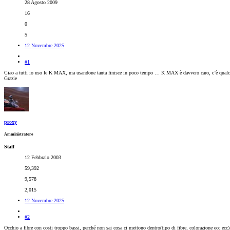
28 Agosto 2009
16
0
5
12 Novembre 2025
#1
Ciao a tutti io uso le K MAX, ma usandone tanta finisce in poco tempo … K MAX è davvero caro, c’è qual
Grazie
proxy
Amministratore
Staff
12 Febbraio 2003
59,392
9,578
2,015
12 Novembre 2025
#2
Occhio a fibre con costi troppo bassi, perché non sai cosa ci mettono dentro(tipo di fibre, colorazione ecc ecc)