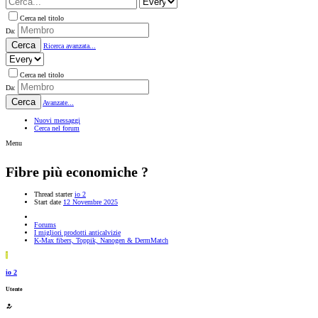
Cerca nel titolo
Da:
Cerca
Ricerca avanzata...
Cerca nel titolo
Da:
Cerca
Avanzate...
Nuovi messaggi
Cerca nel forum
Menu
Fibre più economiche ?
Thread starter
io 2
Start date
12 Novembre 2025
Forums
I migliori prodotti anticalvizie
K-Max fibers, Toppik, Nanogen & DermMatch
I
io 2
Utente