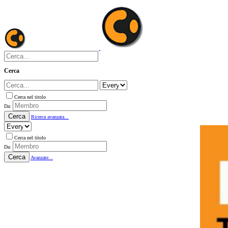
Cerca
Cerca nel titolo
Da:
Cerca
Ricerca avanzata...
Cerca nel titolo
Da:
Cerca
Avanzate...