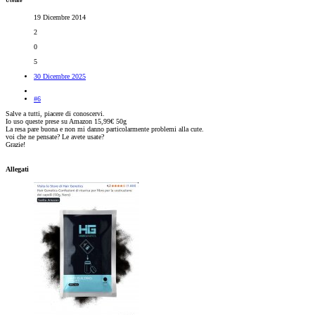
Utente
19 Dicembre 2014
2
0
5
30 Dicembre 2025
#6
Salve a tutti, piacere di conoscervi.
Io uso queste prese su Amazon 15,99€ 50g
La resa pare buona e non mi danno particolarmente problemi alla cute.
voi che ne pensate? Le avete usate?
Grazie!
Allegati