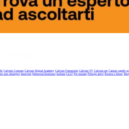
lli
Calvizie Comune
Calvizie Digital Academy
Calvizie Femminile
Calvizie TV
Calvizie.net
Canizie capelli gr
nti non chirurgici
Interviste
Ipertricosi/Irsutismo
Isolinea
LLLT
Per iniziare
Principi attivi
Ricerca e futuro
Telo