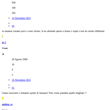
958
180
265
14 Novembre 2025
#4
su amazon costano poco e sono ottime, le ho alternate spesso a kmax o topik e non ho notato differenze
I
io 2
Utente
28 Agosto 2009
16
0
5
16 Novembre 2025
#5
Grazie riusciresti a linkarmi quelle di Amazon? Non vorrei prendere quelle sbagliate !!
A
andrea_cs