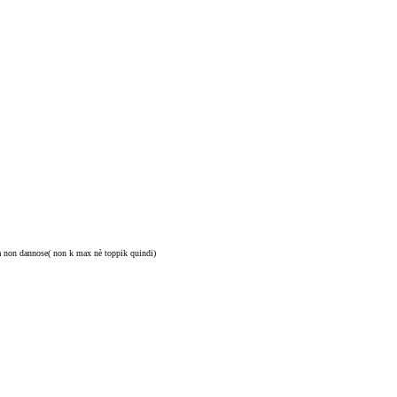
ma non dannose( non k max nè toppik quindi)