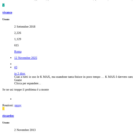
V
vivanco
Utente
2 Settembre 2018
2,226
1,129
615
Roma
12 Novembre 2025
#3
io 2 dice:
Ciao a tutti io uso le K MAX, ma usandone tanta finisce in poco tempo … K MAX è davvero caro
Grazie
Clicca per espandere...
Se ne usi troppe il problema è a monte
Reazioni:
proxy
R
riccardoc
Utente
2 Novembre 2013