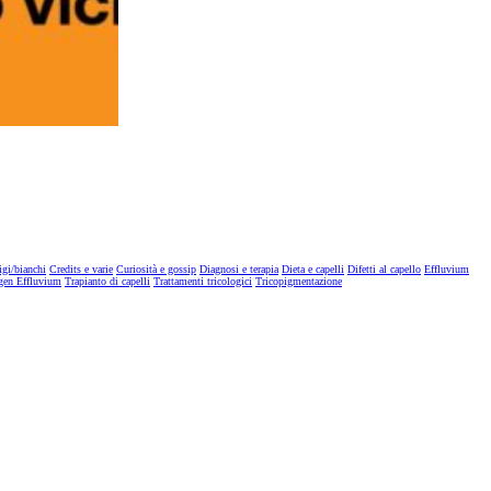
igi/bianchi
Credits e varie
Curiosità e gossip
Diagnosi e terapia
Dieta e capelli
Difetti al capello
Effluvium
gen Effluvium
Trapianto di capelli
Trattamenti tricologici
Tricopigmentazione