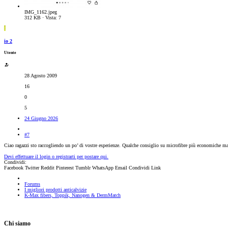
IMG_1162.jpeg
312 KB · Vista: 7
I
io 2
Utente
28 Agosto 2009
16
0
5
24 Giugno 2026
#7
Ciao ragazzi sto raccogliendo un po’ di vostre esperienze. Qualche consiglio su microfibre più economiche 
Devi effettuare il login o registrarti per postare qui.
Condividi:
Facebook
Twitter
Reddit
Pinterest
Tumblr
WhatsApp
Email
Condividi
Link
Forums
I migliori prodotti anticalvizie
K-Max fibers, Toppik, Nanogen & DermMatch
Chi siamo