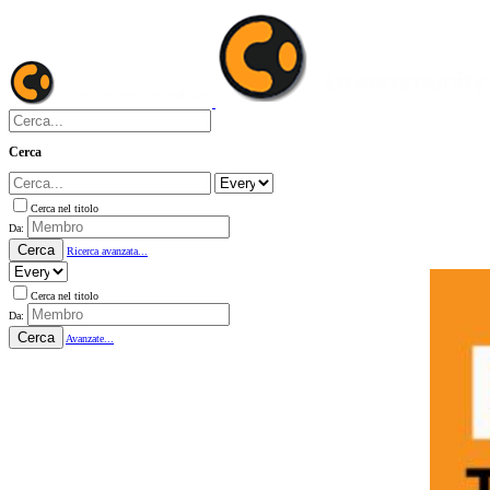
Cerca
Cerca nel titolo
Da:
Cerca
Ricerca avanzata...
Cerca nel titolo
Da:
Cerca
Avanzate...