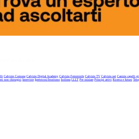
lli
Calvizie Comune
Calvizie Digital Academy
Calvizie Femminile
Calvizie TV
Calvizie.net
Canizie capelli gr
nti non chirurgici
Interviste
Ipertricosi/Irsutismo
Isolinea
LLLT
Per iniziare
Principi attivi
Ricerca e futuro
Telo