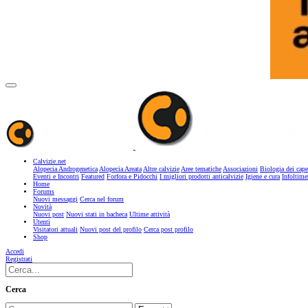
Calvizie.net
Alopecia Androgenetica
Alopecia Areata
Altre calvizie
Aree tematiche
Associazioni
Biologia dei cape
Eventi e Incontri
Featured
Forfora e Pidocchi
I migliori prodotti anticalvizie
Igiene e cura
Infoltime
Home
Forums
Nuovi messaggi
Cerca nel forum
Novità
Nuovi post
Nuovi stati in bacheca
Ultime attività
Utenti
Visitatori attuali
Nuovi post del profilo
Cerca post profilo
Shop
Accedi
Registrati
Cerca