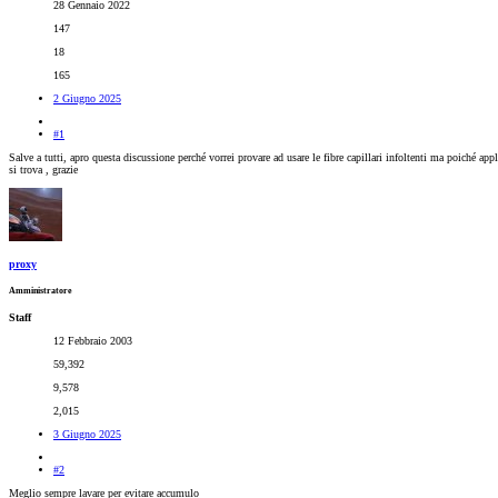
28 Gennaio 2022
147
18
165
2 Giugno 2025
#1
Salve a tutti, apro questa discussione perché vorrei provare ad usare le fibre capillari infoltenti ma poiché a
si trova , grazie
proxy
Amministratore
Staff
12 Febbraio 2003
59,392
9,578
2,015
3 Giugno 2025
#2
Meglio sempre lavare per evitare accumulo