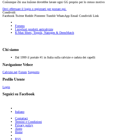
Comunque chi usa lozione dovrebbe lavare ogni GG proprio per lo stesso motivo
Devi effettuare il login o registrarti per postare qui.
Condividi:
Facebook
Twitter
Reddit
Pinterest
Tumblr
WhatsApp
Email
Condividi
Link
Forums
I migliori prodotti anticalvizie
K-Max fibers, Toppik, Nanogen & DermMatch
Chi siamo
Dal 1999 il portale #1 in Italia sulla calvizie e caduta dei capelli
Navigazione Veloce
Calvizie.net
Forum
Supporto
Profilo Utente
Login
Seguici su Facebook
Italiano
Contattaci
Termini e Condizioni
Privacy policy
Aiuto
Home
RSS