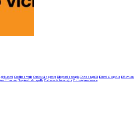
igi/bianchi
Credits e varie
Curiosità e gossip
Diagnosi e terapia
Dieta e capelli
Difetti al capello
Effluvium
gen Effluvium
Trapianto di capelli
Trattamenti tricologici
Tricopigmentazione