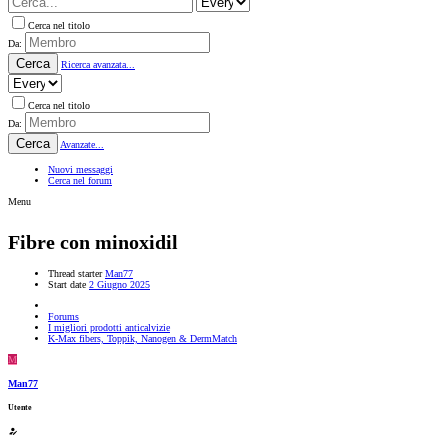
Cerca nel titolo
Da:
Cerca
Ricerca avanzata...
Cerca nel titolo
Da:
Cerca
Avanzate...
Nuovi messaggi
Cerca nel forum
Menu
Fibre con minoxidil
Thread starter
Man77
Start date
2 Giugno 2025
Forums
I migliori prodotti anticalvizie
K-Max fibers, Toppik, Nanogen & DermMatch
M
Man77
Utente