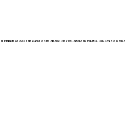
o se qualcuno ha usato o sta usando le fibre infoltenti con l'applicazione del minoxidil ogni sera e se si come