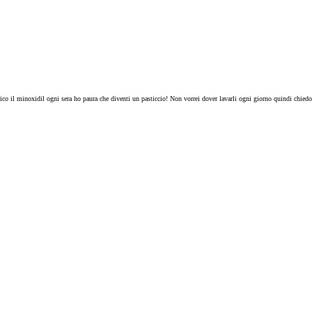
pplico il minoxidil ogni sera ho paura che diventi un pasticcio! Non vorrei dover lavarli ogni giorno quindi chied