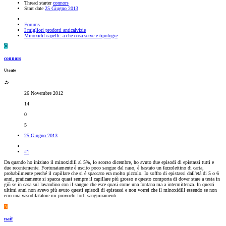
Thread starter
connors
Start date
25 Giugno 2013
Forums
I migliori prodotti anticalvizie
Minoxidil capelli: a che cosa serve e tipologie
C
connors
Utente
26 Novembre 2012
14
0
5
25 Giugno 2013
#1
Da quando ho iniziato il minoxidill al 5%, lo scorso dicembre, ho avuto due episodi di epistassi tutti e
due recentemente. Fortunatamente è uscito poco sangue dal naso, è bastato un fazzolettino di carta,
probabilmente perché il capillare che si è spaccato era molto piccolo. Io soffro di epistassi dall'età di 5 o 6
anni, praticamente si spacca quasi sempre il capillare più grosso e questo comporta di dover stare a testa in
giù se in casa sul lavandino con il sangue che esce quasi come una fontana ma a intermittenza. In questi
ultimi anni non avevo più avuto questi episodi di epistassi e non vorrei che il minoxidill essendo se non
erro una vasodilatatore mi provochi forti sanguinamenti.
N
naif