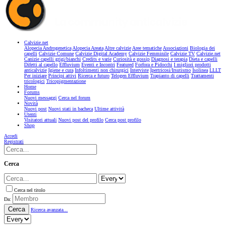
Calvizie.net
Alopecia Androgenetica
Alopecia Areata
Altre calvizie
Aree tematiche
Associazioni
Biologia dei
capelli
Calvizie Comune
Calvizie Digital Academy
Calvizie Femminile
Calvizie TV
Calvizie.net
Canizie capelli grigi/bianchi
Credits e varie
Curiosità e gossip
Diagnosi e terapia
Dieta e capelli
Difetti al capello
Effluvium
Eventi e Incontri
Featured
Forfora e Pidocchi
I migliori prodotti
anticalvizie
Igiene e cura
Infoltimenti non chirurgici
Interviste
Ipertricosi/Irsutismo
Isolinea
LLLT
Per iniziare
Principi attivi
Ricerca e futuro
Telogen Effluvium
Trapianto di capelli
Trattamenti
tricologici
Tricopigmentazione
Home
Forums
Nuovi messaggi
Cerca nel forum
Novità
Nuovi post
Nuovi stati in bacheca
Ultime attività
Utenti
Visitatori attuali
Nuovi post del profilo
Cerca post profilo
Shop
Accedi
Registrati
Cerca
Cerca nel titolo
Da:
Cerca
Ricerca avanzata...