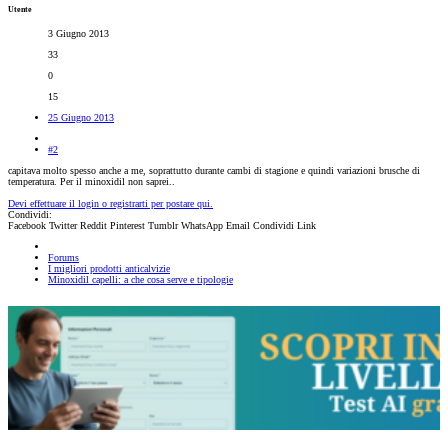
Utente
3 Giugno 2013
33
0
15
25 Giugno 2013
#2
capitava molto spesso anche a me, soprattutto durante cambi di stagione e quindi variazioni brusche di
temperatura. Per il minoxidil non saprei..
Devi effettuare il login o registrarti per postare qui.
Condividi:
Facebook
Twitter
Reddit
Pinterest
Tumblr
WhatsApp
Email
Condividi
Link
Forums
I migliori prodotti anticalvizie
Minoxidil capelli: a che cosa serve e tipologie