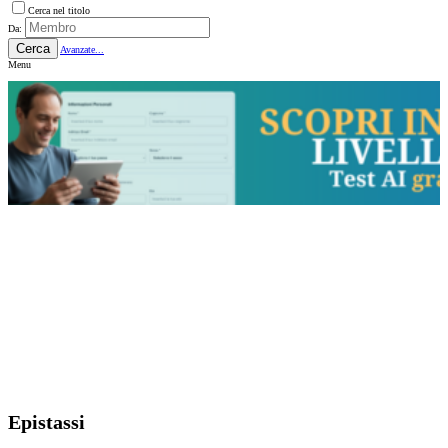
Cerca nel titolo
Da:
Cerca
Avanzate...
Menu
Epistassi