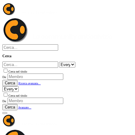
Cerca
Cerca nel titolo
Da:
Cerca
Ricerca avanzata...
Cerca nel titolo
Da:
Cerca
Avanzate...