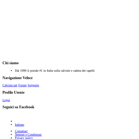
Chi siamo
Dal 1999 il portale #1 in Italia sulla calvizie e caduta dei capelli
Navigazione Veloce
Calvizie.net
Forum
Supporto
Profilo Utente
Login
Seguici su Facebook
Italiano
Contattaci
Termini e Condizioni
Privacy policy