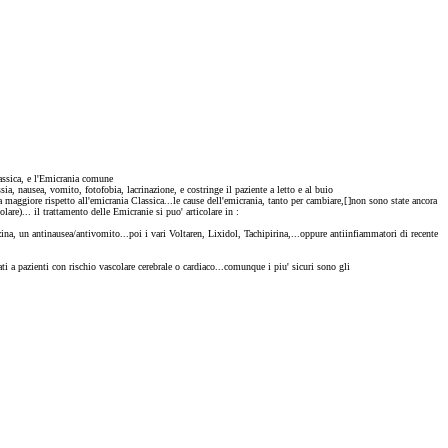
lassica, e l'Emicrania comune
sia, nausea, vomito, fotofobia, lacrinazione, e costringe il paziente a letto e al buio
maggiore rispetto all'emicrania Classica...le cause dell'emicrania, tanto per cambiare,[
]non sono state ancora
are)... il trattamento delle Emicranie si puo' articolare in :
na, un antinausea/antivomito...poi i vari Voltaren, Lixidol, Tachipirina,...oppure antiinfiammatori di recente
 a pazienti con rischio vascolare cerebrale o cardiaco...comunque i piu' sicuri sono gli