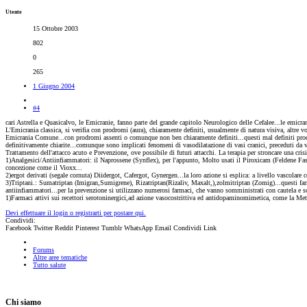
Utente
15 Ottobre 2003
802
0
265
1 Giugno 2004
#4
cari Astrella e Quasicalvo, le Emicranie, fanno parte del grande capitolo Neurologico delle Cefalee...le emic
L'Emicrania classica, si verifia con prodromi (aura), chiaramente definiti, usualmente di natura visiva, altre vol
Emicrania Comune...con prodromi assenti o comunque non ben chiaramente definiti...questi mal definiti prodromi
definitivamente chiarite...comunque sono implicati fenomeni di vasodilatazione di vasi cranici, preceduti da vas
Trattamento dell'attacco acuto e Prevenzione, ove possibile di futuri attacchi. La terapia per stroncare una cris
1)Analgesici/Antiinfiammatori: il Naprossene (Synflex), per l'appunto, Molto usati il Piroxicam (Feldene Fast)
concezione come il Vioxx...
2)ergot derivati (segale cornuta) Diidergot, Cafergot, Gynergen...la loro azione si esplica: a livello vascolare co
3)Triptani.: Sumatriptan (Imigran,Sumigrene), Rizatriptan(Rizaliv, Maxalt,),zolmitriptan (Zomig)...questi farm
antiinfiammatori...per la prevenzione si utilizzano numerosi farmaci, che vanno somministrati con cautela e sot
1)Farmaci attivi sui recettori serotoninergici,ad azione vasocostrittiva ed antidopaminomimetica, come la Met
Devi effettuare il login o registrarti per postare qui.
Condividi:
Facebook
Twitter
Reddit
Pinterest
Tumblr
WhatsApp
Email
Condividi
Link
Forums
Altre aree tematiche
Tutto salute
Chi siamo