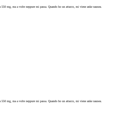
te da 550 mg, ma a volte neppure mi passa. Quando ho un attacco, mi viene anke nausea.
te da 550 mg, ma a volte neppure mi passa. Quando ho un attacco, mi viene anke nausea.