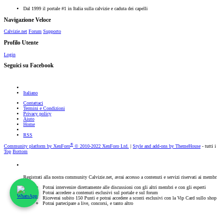
Dal 1999 il portale #1 in Italia sulla calvizie e caduta dei capelli
Navigazione Veloce
Calvizie.net
Forum
Supporto
Profilo Utente
Login
Seguici su Facebook
Italiano
Contattaci
Termini e Condizioni
Privacy policy
Aiuto
Home
RSS
®
Community platform by XenForo
© 2010-2022 XenForo Ltd.
|
Style and add-ons by ThemeHouse
- tutti i
Top
Bottom
Registrati alla nostra community Calvizie.net, avrai accesso a contenuti e servizi riservati ai membr
Potrai intervenire direttamente alle discussioni con gli altri membri e con gli esperti
Potrai accedere a contenuti esclusivi sul portale e sul forum
Riceverai subito 150 Punti e potrai accedere a sconti esclusivi con la Vip Card sullo sho
Potrai partecipare a live, concorsi, e tanto altro