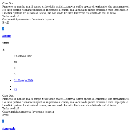
Ciao Doc.
Premetto ke non ho mai il tempo x fare delle analisi...tuttavia, soffro spesso di emicranie, che stranamente 
Ho fatto perfino risonanze magnetike in passato al cranio, ma la causa di queste emicranie resta inspiegabile.
I medici ripetono ke si tratta di stress, ma non credo ke tutto l'universo sia affetto da mal di testa!
Tu ke ne dici?
Grazie anticipatamente x l'eventuale risposta.
Bye[
]
A
astrella
Utente
9 Gennaio 2004
10
0
5
31 Maggio 2004
#3
Ciao Doc.
Premetto ke non ho mai il tempo x fare delle analisi...tuttavia, soffro spesso di emicranie, che stranamente 
Ho fatto perfino risonanze magnetike in passato al cranio, ma la causa di queste emicranie resta inspiegabile.
I medici ripetono ke si tratta di stress, ma non credo ke tutto l'universo sia affetto da mal di testa!
Tu ke ne dici?
Grazie anticipatamente x l'eventuale risposta.
Bye[
]
G
giampaolo