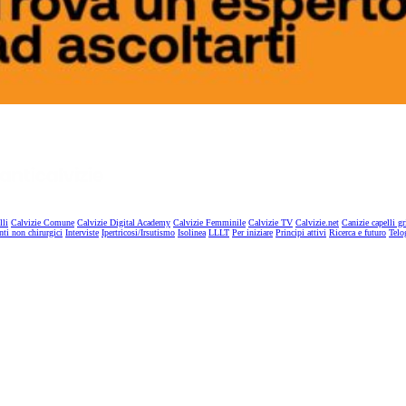
lli
Calvizie Comune
Calvizie Digital Academy
Calvizie Femminile
Calvizie TV
Calvizie.net
Canizie capelli gr
nti non chirurgici
Interviste
Ipertricosi/Irsutismo
Isolinea
LLLT
Per iniziare
Principi attivi
Ricerca e futuro
Telo