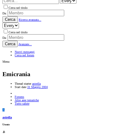
Cerca nel titolo
Da:
Cerca
Ricerca avanzata...
Cerca nel titolo
Da:
Cerca
Avanzate...
Nuovi messaggi
Cerca nel forum
Menu
Emicrania
Thread starter
astrella
Start date
31 Maggio 2004
Forums
Altre aree tematiche
Tutto salute
A
astrella
Utente