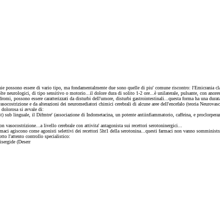
ranie possono essere di vario tipo, ma fondamentalmente due sono quelle di piu' comune riscontro: l'Emicrania c
te neurologici, di tipo sensitivo o motorio...il dolore dura di solito 1-2 ore...è unilaterale, pulsante, con anores
, possono essere caratterizzati da disturbi dell'umore, disturbi gastrointestinali...questa forma ha una durata 
ocostrizione e da alterazioni dei neuromediatori chimici cerebrali di alcune aree dell'encefalo (teoria Neurovascol
i dolorosa si avvale di:
 sub linguale, il Difmtre' (associazione di Indometacina, un potente antiinfiammatorio, caffeina, e proclorperazi
n vasocostrizione...a livello cerebrale con attivita' antagonista sui recettori serotoninergici...
aci agiscono come agonisti selettivi dei recettori 5ht1 della serotonina...questi farmaci non vanno somministrati
to l'attento controllo specialistico:
isergide (Deserr