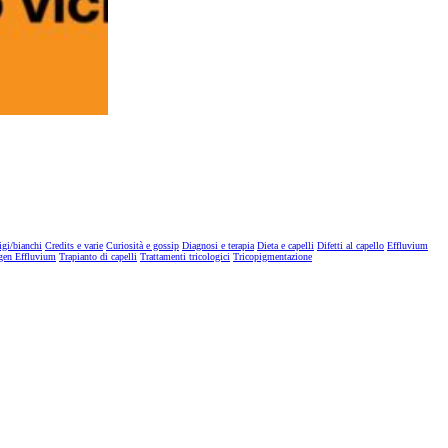
igi/bianchi
Credits e varie
Curiosità e gossip
Diagnosi e terapia
Dieta e capelli
Difetti al capello
Effluvium
gen Effluvium
Trapianto di capelli
Trattamenti tricologici
Tricopigmentazione