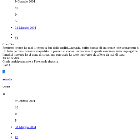
9 Gennaio 2004
10
0
5
31 Maggio 2004
#1
Ciao Doc.
Premetto ke non ho mai il tempo x fare delle analisi...tuttavia, soffro spesso di emicranie, che stranamente 
Ho fatto perfino risonanze magnetike in passato al cranio, ma la causa di queste emicranie resta inspiegabile.
I medici ripetono ke si tratta di stress, ma non credo ke tutto l'universo sia affetto da mal di testa!
Tu ke ne dici?
Grazie anticipatamente x l'eventuale risposta.
Bye[
]
A
astrella
Utente
9 Gennaio 2004
10
0
5
31 Maggio 2004
#2