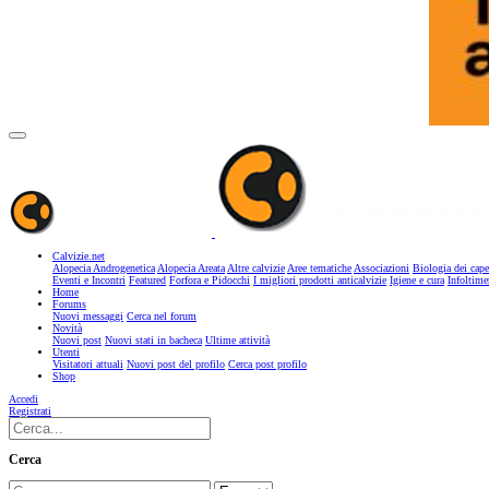
Calvizie.net
Alopecia Androgenetica
Alopecia Areata
Altre calvizie
Aree tematiche
Associazioni
Biologia dei cape
Eventi e Incontri
Featured
Forfora e Pidocchi
I migliori prodotti anticalvizie
Igiene e cura
Infoltime
Home
Forums
Nuovi messaggi
Cerca nel forum
Novità
Nuovi post
Nuovi stati in bacheca
Ultime attività
Utenti
Visitatori attuali
Nuovi post del profilo
Cerca post profilo
Shop
Accedi
Registrati
Cerca