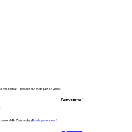
 diritti riservati - riproduzione anche parziale vietata
Benvenuto!
i:
p partner della Community (
Hairshopeurope.com
)
Registrati Subito