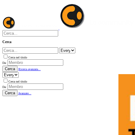
Cerca
Cerca nel titolo
Da:
Cerca
Ricerca avanzata...
Cerca nel titolo
Da:
Cerca
Avanzate...