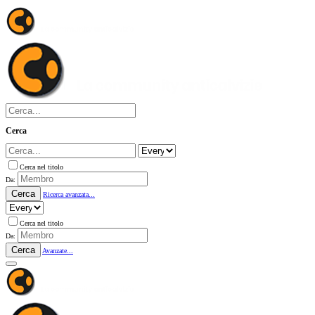
Cerca
Cerca nel titolo
Da:
Cerca
Ricerca avanzata...
Cerca nel titolo
Da:
Cerca
Avanzate...