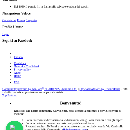
Dal 1999 il portale #1 in Italia sulla calvizie e caduta dei capelli
Navigazione Veloce
Calvizie.net
Forum
Supporto
Profilo Utente
Login
Seguici su Facebook
Italiano
Contattaci
Termini e Condizioni
Privacy policy
Aiuto
Home
RSS
®
Community platform by XenForo
© 2010-2022 XenForo Ltd.
|
Style and add-ons by ThemeHouse
- tutti
i diritti riservati - riproduzione anche parziale vietata
Top
Bottom
Benvenuto!
Registrati alla nostra community Calvizie.net, avrai accesso a contenuti e servizi riservati ai
membri:
Potrai intervenire direttamente alle discussioni con gli altri membri e con gli esperti
Potrai accedere a contenuti esclusivi sul portale e sul forum
Riceverai subito 150 Punti e potrai accedere a sconti esclusivi con la Vip Card sullo
shop partner della Community (
Hairshopeurope.com
)