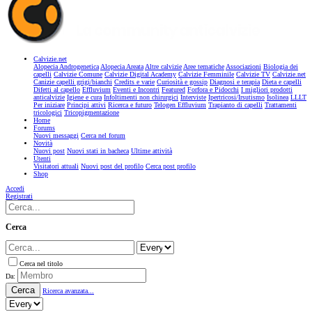
Calvizie.net
Alopecia Androgenetica
Alopecia Areata
Altre calvizie
Aree tematiche
Associazioni
Biologia dei
capelli
Calvizie Comune
Calvizie Digital Academy
Calvizie Femminile
Calvizie TV
Calvizie.net
Canizie capelli grigi/bianchi
Credits e varie
Curiosità e gossip
Diagnosi e terapia
Dieta e capelli
Difetti al capello
Effluvium
Eventi e Incontri
Featured
Forfora e Pidocchi
I migliori prodotti
anticalvizie
Igiene e cura
Infoltimenti non chirurgici
Interviste
Ipertricosi/Irsutismo
Isolinea
LLLT
Per iniziare
Principi attivi
Ricerca e futuro
Telogen Effluvium
Trapianto di capelli
Trattamenti
tricologici
Tricopigmentazione
Home
Forums
Nuovi messaggi
Cerca nel forum
Novità
Nuovi post
Nuovi stati in bacheca
Ultime attività
Utenti
Visitatori attuali
Nuovi post del profilo
Cerca post profilo
Shop
Accedi
Registrati
Cerca
Cerca nel titolo
Da:
Cerca
Ricerca avanzata...