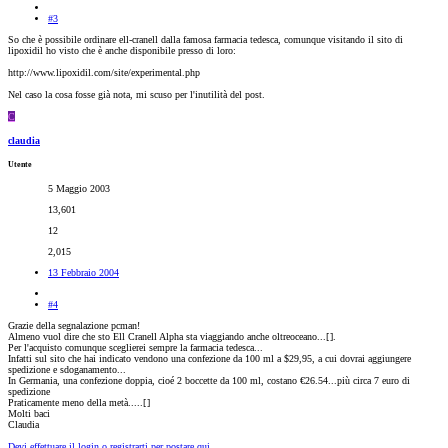
#3
So che è possibile ordinare ell-cranell dalla famosa farmacia tedesca, comunque visitando il sito di
lipoxidil ho visto che è anche disponibile presso di loro:
http://www.lipoxidil.com/site/experimental.php
Nel caso la cosa fosse già nota, mi scuso per l'inutilità del post.
C
claudia
Utente
5 Maggio 2003
13,601
12
2,015
13 Febbraio 2004
#4
Grazie della segnalazione pcman!
Almeno vuol dire che sto Ell Cranell Alpha sta viaggiando anche oltreoceano...[
].
Per l'acquisto comunque sceglierei sempre la farmacia tedesca...
Infatti sul sito che hai indicato vendono una confezione da 100 ml a $29,95, a cui dovrai aggiungere
spedizione e sdoganamento...
In Germania, una confezione doppia, cioé 2 boccette da 100 ml, costano €26.54...più circa 7 euro di
spedizione
Praticamente meno della metà.....[
]
Molti baci
Claudia
Devi effettuare il login o registrarti per postare qui.