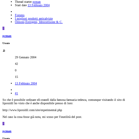
Thread starter
pcman
Start date
13 Febbraio 2004
Forums
I migliori prodotti anticalvizie
Ormoni,Estrogeni, Idrocortisone & C.
P
pcman
Utente
29 Gennaio 2004
42
0
15
13 Febbraio 2004
#1
So che è possibile ordinare ell-cranell dalla famosa farmacia tedesca, comunque visitando il sito di
lipoxidil ho visto che è anche disponibile presso di loro:
http://www.lipoxidil.com/site/experimental.php
Nel caso la cosa fosse già nota, mi scuso per l'inutilità del post.
P
pcman
Utente