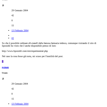
29 Gennaio 2004
42
0
15
13 Febbraio 2004
#2
So che è possibile ordinare ell-cranell dalla famosa farmacia tedesca, comunque visitando il sito di
lipoxidil ho visto che è anche disponibile presso di loro:
http://www.lipoxidil.com/site/experimental.php
Nel caso la cosa fosse già nota, mi scuso per l'inutilità del post.
P
pcman
Utente
29 Gennaio 2004
42
0
15
13 Febbraio 2004