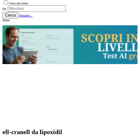
Cerca nel titolo
Da:
Cerca
Avanzate...
Menu
ell-cranell da lipoxidil