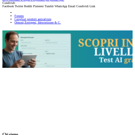
Condividi:
Facebook
Twitter
Reddit
Pinterest
Tumblr
WhatsApp
Email
Condividi
Link
Forums
I migliori prodotti anticalvizie
Ormoni,Estrogeni, Idrocortisone & C.
Chi siamo